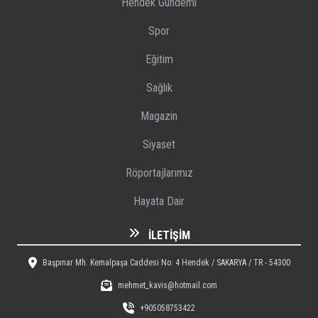
Hendek Gündemi
Spor
Eğitim
Sağlık
Magazin
Siyaset
Röportajlarımız
Hayata Dair
İLETIŞIM
Başpınar Mh. Kemalpaşa Caddesi No: 4 Hendek / SAKARYA / TR - 54300
mehmet_kavis@hotmail.com
+905058753422