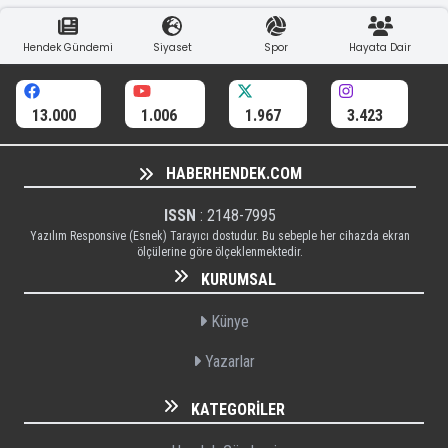
Hendek Gündemi
Siyaset
Spor
Hayata Dair
13.000
1.006
1.967
3.423
HABERHENDEK.COM
ISSN
: 2148-7995
Yazılım Responsive (Esnek) Tarayıcı dostudur. Bu sebeple her cihazda ekran
ölçülerine göre ölçeklenmektedir.
KURUMSAL
Künye
Yazarlar
KATEGORILER