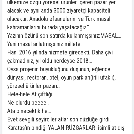
ülkemize özgü yöresel ürünler içeren pazar yer
alacak ve aynı anda 3000 ziyaretçi kapasiteli
olacaktır. Anadolu efsanelerini ve Türk masal
kahramanlarını burada yaşatacağız.”
Yazının özünü son satırda kullanmışsınız:MASAL…
Yani masal anlatmışsınız millete.
Hani 2016 yılında hizmete girecekti. Daha çivi
çakmadınız, yıl oldu nerdeyse 2018…
Oysa projenin büyüklüğünü düşünün, eğlence
dünyası, restoran, otel, oyun parkları(irili ufaklı),
yöresel ürünler pazarı…
Hele-hele At çiftliği…
Ne olurdu beeee…
Ata binecektik he…
Evet sevgili seyirciler atlar son düzlüğe girdi,
Karataş’ın bindiği YALAN RÜZGARLARI isimli at dış