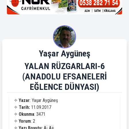
Yaşar Aygüneş
YALAN RÜZGARLARI-6
(ANADOLU EFSANELERİ
EĞLENCE DÜNYASI)
✧
Yazar
: Yaşar Aygüneş
✧
Tarih:
11.09.2017
✧
Okunma
: 3471
✧
Yorum
: 2
✧
Yazı Boyutu:
A-
A+