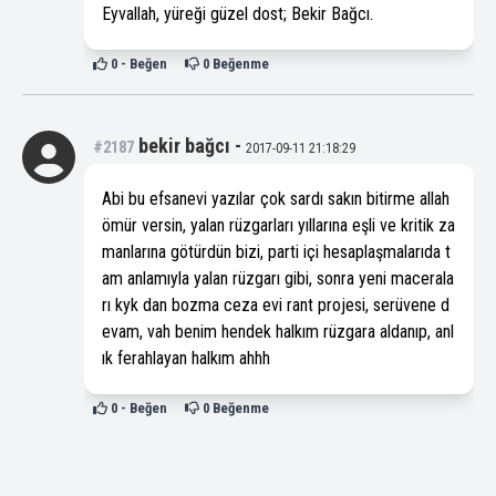
Eyvallah, yüreği güzel dost; Bekir Bağcı.
0
- Beğen
0
Beğenme
bekir bağcı
-
#2187
2017-09-11 21:18:29
Abi bu efsanevi yazılar çok sardı sakın bitirme allah
ömür versin, yalan rüzgarları yıllarına eşli ve kritik za
manlarına götürdün bizi, parti içi hesaplaşmalarıda t
am anlamıyla yalan rüzgarı gibi, sonra yeni macerala
rı kyk dan bozma ceza evi rant projesi, serüvene d
evam, vah benim hendek halkım rüzgara aldanıp, anl
ık ferahlayan halkım ahhh
0
- Beğen
0
Beğenme