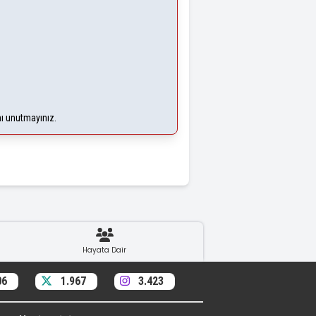
nı unutmayınız.
Hayata Dair
06
1.967
3.423