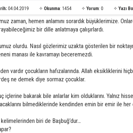
rih:
04.04.2019
✧
Okunma
: 1454
✧
Yorum
: 0
✧
Yazı Bo
muz zaman, hemen anlamını sorardık büyüklerimize. Onlard
ayabileceğimiz bir dille anlatmaya çalışırlardı.
umuz olurdu. Nasıl gözlerimiz uzakta gösterilen bir nokta
eneni manası ile kavramayı beceremezdi.
den vardır çocukların hafızalarında. Allah eksikliklerini hiç
rdeş ne demek diye sormaz çocuklar.
 içlerine bakarak bile anlarlar kim olduklarını. Yalnız hisset
yapacaklarını bilmediklerinde kendinden emin bir emir ile her
elimelerinden biri de Başbuğ’dur…
apar?