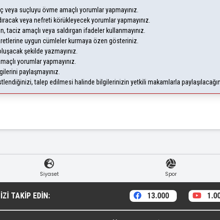
suç veya suçluyu övme amaçlı yorumlar yapmayınız.
andıracak veya nefreti körükleyecek yorumlar yapmayınız.
eyen, taciz amaçlı veya saldırgan ifadeler kullanmayınız.
aretlerine uygun cümleler kurmaya özen gösteriniz.
uşacak şekilde yazmayınız.
 amaçlı yorumlar yapmayınız.
gilerini paylaşmayınız.
endiğinizi, talep edilmesi halinde bilgilerinizin yetkili makamlarla paylaşılacağı
Siyaset
Spor
ZI TAKIP EDIN:
13.000
1.0