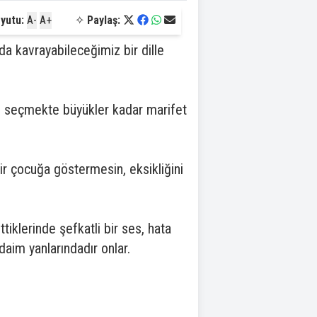
yutu:
A-
A+
✧
Paylaş:
a kavrayabileceğimiz bir dille
yı seçmekte büyükler kadar marifet
bir çocuğa göstermesin, eksikliğini
tiklerinde şefkatli bir ses, hata
 daim yanlarındadır onlar.