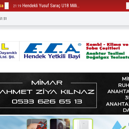
ka
Hendekli Yusuf Saraç U18 Milli...
B
21:19
12:23
51:53