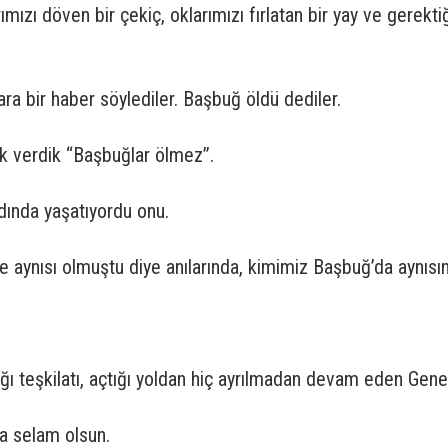
rımızı döven bir çekiç, oklarımızı fırlatan bir yay ve gerekt
ara bir haber söylediler. Başbuğ öldü dediler.
lık verdik “Başbuğlar ölmez”.
dında yaşatıyordu onu.
aynısı olmuştu diye anılarında, kimimiz Başbuğ’da aynısı
ığı teşkilatı, açtığı yoldan hiç ayrılmadan devam eden Ge
na selam olsun.