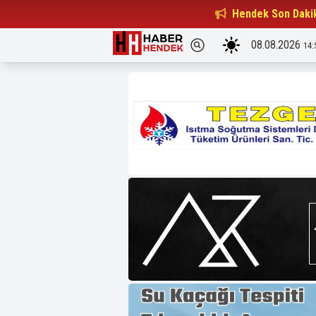
Beşiktaşlılar Derneği Başkanı...
Hendek Son Daki
15:32
08.08.2026
14: