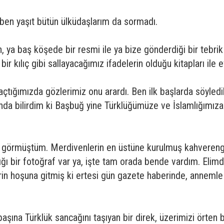
ben yaşıt bütün ülküdaşlarım da sormadı.
, ya baş köşede bir resmi ile ya bize gönderdiği bir tebrik 
r kılıç gibi sallayacağımız ifadelerin olduğu kitapları ile ev
açtığımızda gözlerimiz onu arardı. Ben ilk başlarda söyled
a bilirdim ki Başbuğ yine Türklüğümüze ve İslamlığımıza 
 görmüştüm. Merdivenlerin en üstüne kurulmuş kahverengi
tığı bir fotoğraf var ya, işte tam orada bende vardım. El
rin hoşuna gitmiş ki ertesi gün gazete haberinde, anneml
na Türklük sancağını taşıyan bir direk, üzerimizi örten bir 