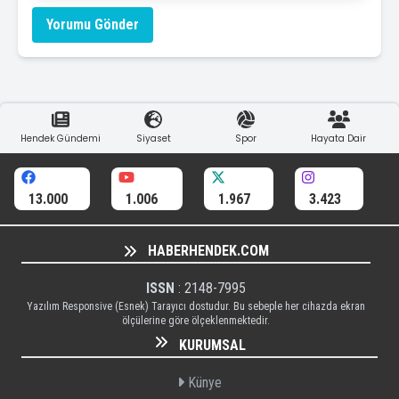
Yorumu Gönder
Hendek Gündemi
Siyaset
Spor
Hayata Dair
13.000
1.006
1.967
3.423
HABERHENDEK.COM
ISSN
: 2148-7995
Yazılım Responsive (Esnek) Tarayıcı dostudur. Bu sebeple her cihazda ekran
ölçülerine göre ölçeklenmektedir.
KURUMSAL
Künye