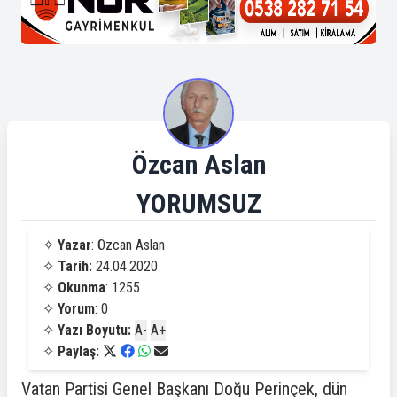
Özcan Aslan
YORUMSUZ
✧
Yazar
: Özcan Aslan
✧
Tarih:
24.04.2020
✧
Okunma
: 1255
✧
Yorum
: 0
✧
Yazı Boyutu:
A-
A+
✧
Paylaş:
Vatan Partisi Genel Başkanı Doğu Perinçek, dün