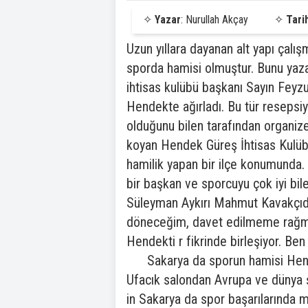
✧
Yazar
: Nurullah Akçay
✧
Tari
Uzun yıllara dayanan alt yapı çal
sporda hamisi olmuştur. Bunu yaz
ihtisas kulübü başkanı Sayın Feyz
Hendekte ağırladı. Bu tür resepsiy
olduğunu bilen tarafından organiz
koyan Hendek Güreş İhtisas Kulüb
hamilik yapan bir ilçe konumunda. B
bir başkan ve sporcuyu çok iyi bile
Süleyman Aykırı Mahmut Kavakçıda
döneceğim, davet edilmeme rağmen
Hendekti r fikrinde birleşiyor. B
Sakarya da sporun hamisi Hendek
Ufacık salondan Avrupa ve dünya 
in Sakarya da spor başarılarında m