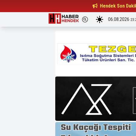
Beşiktaşlılar Derneği Başkanı...
Hendek Son Daki
15:32
06.08.2026
23: