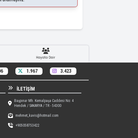
Hayata Dair
06
1.967
3.423
İLETIŞIM
Başpınar Mh. Kemalpaşa Caddesi No: 4
Hendek / SAKARYA / TR - 54300
mehmet_kavis@hotmail.com
+905058753422