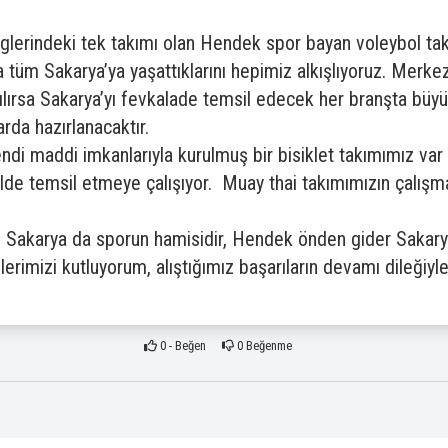
glerindeki tek takımı olan Hendek spor bayan voleybol ta
tüm Sakarya’ya yaşattıklarını hepimiz alkışlıyoruz. Merkez
ılırsa Sakarya’yı fevkalade temsil edecek her branşta büyü
rda hazırlanacaktır.
 maddi imkanlarıyla kurulmuş bir bisiklet takımımız var y
ilde temsil etmeye çalışıyor. Muay thai takımımızın çalışm
akarya da sporun hamisidir, Hendek önden gider Sakarya 
imizi kutluyorum, alıştığımız başarıların devamı dileğiyle
0
- Beğen
0
Beğenme