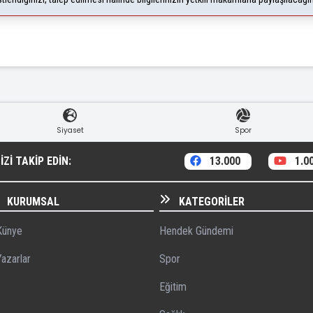
Siyaset
Spor
ZI TAKIP EDIN:
13.000
1.0
KURUMSAL
KATEGORILER
ünye
Hendek Gündemi
azarlar
Spor
Eğitim