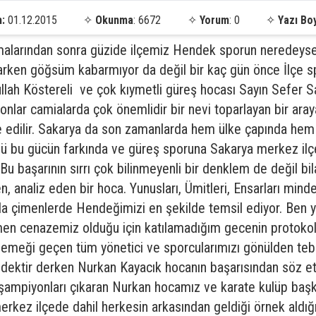
h:
01.12.2015
✧
Okunma
: 6672
✧
Yorum
: 0
✧
Yazı Bo
ışmalarından sonra güzide ilçemiz Hendek sporun neredeyse 
arken göğsüm kabarmıyor da değil bir kaç gün önce İlçe
ullah Köstereli ve çok kıymetli güreş hocası Sayın Sefer S
onlar camialarda çok önemlidir bir nevi toparlayan bir ar
e edilir. Sakarya da son zamanlarda hem ülke çapında hem 
ü bu gücün farkında ve güreş sporuna Sakarya merkez ilç
u başarının sırrı çok bilinmeyenli bir denklem de değil bil
n, analiz eden bir hoca. Yunusları, Ümitleri, Ensarları min
 çimenlerde Hendeğimizi en şekilde temsil ediyor. Ben y
 cenazemiz olduğu için katılamadığım gecenin protokolü
en emeği geçen tüm yönetici ve sporcularımızı gönülden teb
tir derken Nurkan Kayacık hocanın başarısından söz e
şampiyonları çıkaran Nurkan hocamız ve karate kulüp baş
erkez ilçede dahil herkesin arkasından geldiği örnek aldığ