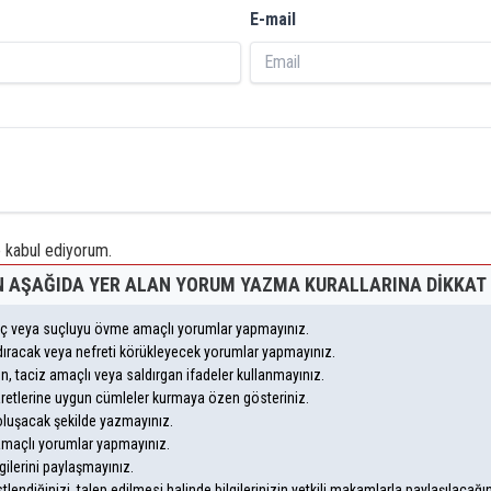
E-mail
kabul ediyorum.
 AŞAĞIDA YER ALAN YORUM YAZMA KURALLARINA DIKKAT 
suç veya suçluyu övme amaçlı yorumlar yapmayınız.
andıracak veya nefreti körükleyecek yorumlar yapmayınız.
eyen, taciz amaçlı veya saldırgan ifadeler kullanmayınız.
aretlerine uygun cümleler kurmaya özen gösteriniz.
uşacak şekilde yazmayınız.
 amaçlı yorumlar yapmayınız.
gilerini paylaşmayınız.
endiğinizi, talep edilmesi halinde bilgilerinizin yetkili makamlarla paylaşılacağı