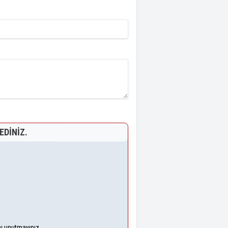
EDINIZ.
nı unutmayınız.