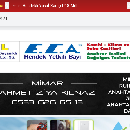
ka
Hendekli Yusuf Saraç U18 Milli...
B
21:19
12:23
21:26