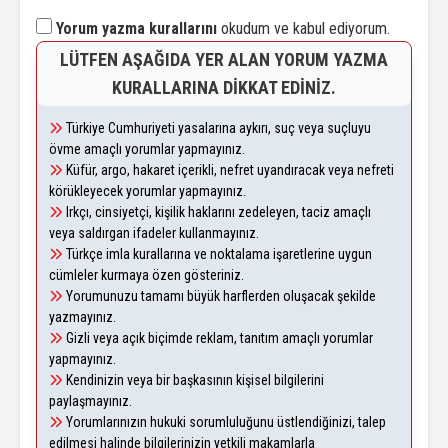
Yorum yazma kurallarını
okudum ve kabul ediyorum.
LÜTFEN AŞAĞIDA YER ALAN YORUM YAZMA
KURALLARINA DIKKAT EDINIZ.
Türkiye Cumhuriyeti yasalarına aykırı, suç veya suçluyu
övme amaçlı yorumlar yapmayınız.
Küfür, argo, hakaret içerikli, nefret uyandıracak veya nefreti
körükleyecek yorumlar yapmayınız.
Irkçı, cinsiyetçi, kişilik haklarını zedeleyen, taciz amaçlı
veya saldırgan ifadeler kullanmayınız.
Türkçe imla kurallarına ve noktalama işaretlerine uygun
cümleler kurmaya özen gösteriniz.
Yorumunuzu tamamı büyük harflerden oluşacak şekilde
yazmayınız.
Gizli veya açık biçimde reklam, tanıtım amaçlı yorumlar
yapmayınız.
Kendinizin veya bir başkasının kişisel bilgilerini
paylaşmayınız.
Yorumlarınızın hukuki sorumluluğunu üstlendiğinizi, talep
edilmesi halinde bilgilerinizin yetkili makamlarla