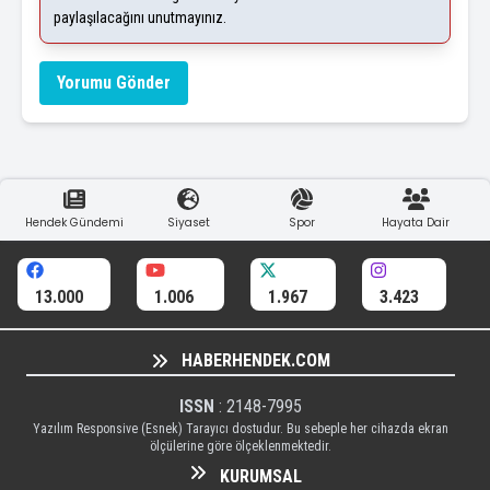
paylaşılacağını unutmayınız.
Yorumu Gönder
Hendek Gündemi
Siyaset
Spor
Hayata Dair
13.000
1.006
1.967
3.423
HABERHENDEK.COM
ISSN
: 2148-7995
Yazılım Responsive (Esnek) Tarayıcı dostudur. Bu sebeple her cihazda ekran
ölçülerine göre ölçeklenmektedir.
KURUMSAL