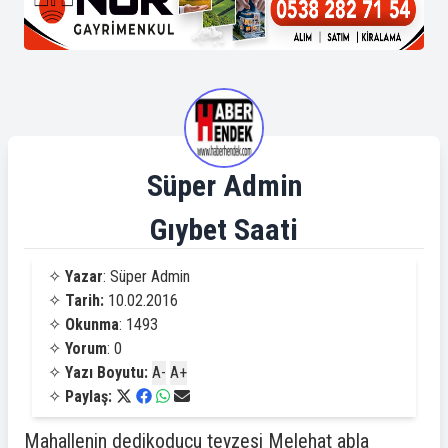
Süper Admin
Gıybet Saati
✧
Yazar
: Süper Admin
✧
Tarih:
10.02.2016
✧
Okunma
: 1493
✧
Yorum
: 0
✧
Yazı Boyutu:
A-
A+
✧
Paylaş:
Mahallenin dedikoducu teyzesi Melehat abla