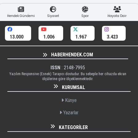
Hendek Gündemi
Siyaset
Spor
Hayata Dair
13.000
1.006
1.967
3.423
HABERHENDEK.COM
ISSN
: 2148-7995
Yazılım Responsive (Esnek) Tarayıcı dostudur. Bu sebeple her cihazda ekran
ölçülerine göre ölçeklenmektedir.
KURUMSAL
Künye
Yazarlar
KATEGORILER