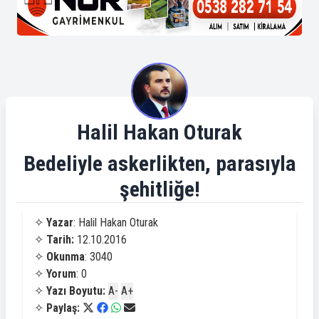
Halil Hakan Oturak
Bedeliyle askerlikten, parasıyla
şehitliğe!
✧
Yazar
: Halil Hakan Oturak
✧
Tarih:
12.10.2016
✧
Okunma
: 3040
✧
Yorum
: 0
✧
Yazı Boyutu:
A-
A+
✧
Paylaş: