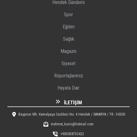
Hendek Gündemi
Spor
Eğitim
Sağlık
Magazin
Siyaset
Röportajlarımız
Hayata Dair
İLETIŞIM
Başpınar Mh. Kemalpaşa Caddesi No: 4 Hendek / SAKARYA / TR - 54300
mehmet_kavis@hotmail.com
+905058753422