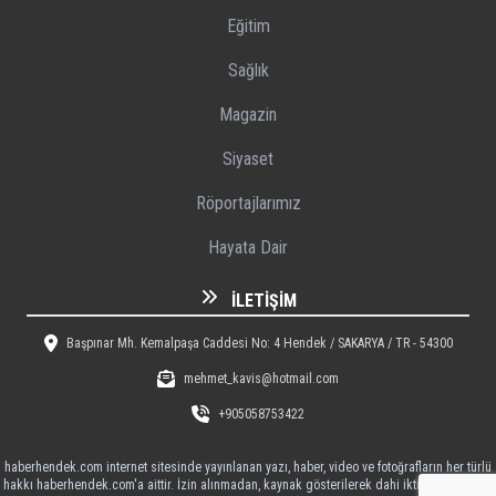
Eğitim
Sağlık
Magazin
Siyaset
Röportajlarımız
Hayata Dair
İLETIŞIM
Başpınar Mh. Kemalpaşa Caddesi No: 4 Hendek / SAKARYA / TR - 54300
mehmet_kavis@hotmail.com
+905058753422
haberhendek.com internet sitesinde yayınlanan yazı, haber, video ve fotoğrafların her türlü
hakkı haberhendek.com'a aittir. İzin alınmadan, kaynak gösterilerek dahi iktibas edilemez