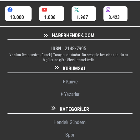
13.000
1.006
1.967
3.423
HABERHENDEK.COM
ISSN
: 2148-7995
Yazılım Responsive (Esnek) Tarayıcı dostudur. Bu sebeple her cihazda ekran
ölçülerine göre ölçeklenmektedir.
KURUMSAL
Künye
Yazarlar
KATEGORILER
Hendek Gündemi
Spor