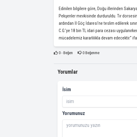
Edinilen bilgilere göre, Doğu illerinden Sakary
Pekşenler mevkisinde durduruldu. Tır dorses
ardından İl Göç İdaresi’ne teslim edilerek sınır
C.G.’ye 18 bin TL idari para cezası uygulanırk
mücadelemiz kararlılıkla devam edecektir.” ifad
0
- Beğen
0
Beğenme
Yorumlar
İsim
Yorumunuz