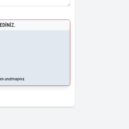
EDINIZ.
ğını unutmayınız.