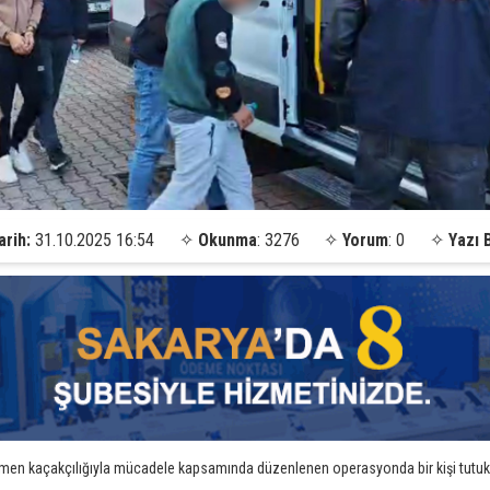
arih:
31.10.2025 16:54
✧
Okunma
: 3276
✧
Yorum
: 0
✧
Yazı 
çmen kaçakçılığıyla mücadele kapsamında düzenlenen operasyonda bir kişi tutuk