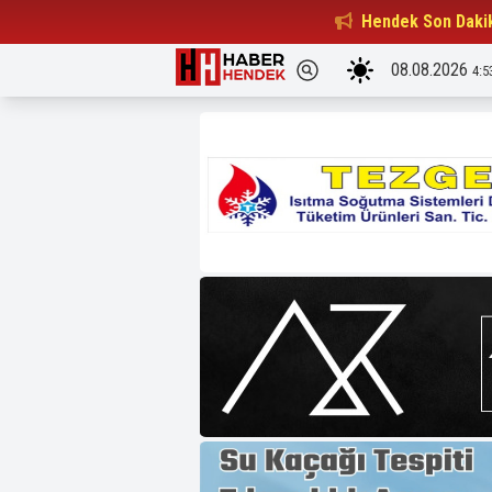
Beşiktaşlılar Derneği Başkanı...
Hendek Son Daki
15:32
08.08.2026
4:5