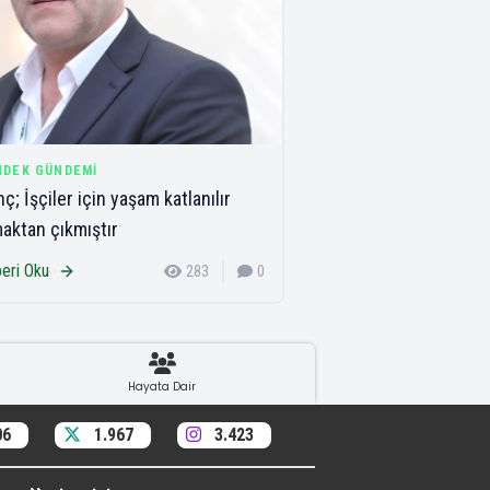
NDEK GÜNDEMI
ç; İşçiler için yaşam katlanılır
aktan çıkmıştır
eri Oku
283
0
Hayata Dair
06
1.967
3.423