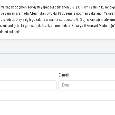
a’ya kaçak göçmen sevkiyatı yapacağı belirlenen C.G. (30) isimli şahsın kullandığı
inde yapılan aramada Afganistan uyruklu 18 düzensiz göçmen yakalandı. Yakalan
 dışı edildi. Olayla ilgili gözaltına alınan tır sürücüsü C.G. (30), çıkarıldığı mah
en, kullandığı tır 15 gün süreyle trafikten men edildi. Sakarya İl Emniyet Müdürlüğ
eleri kullanıldı.
E-mail