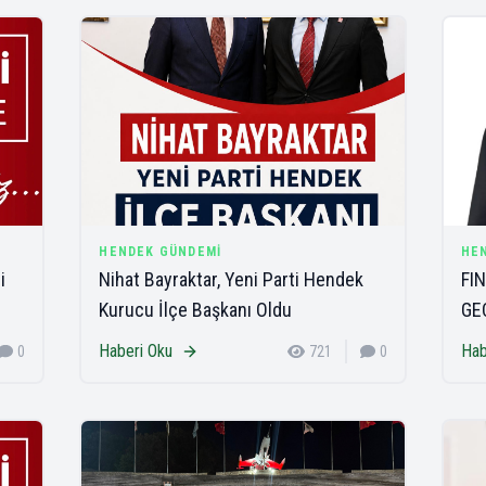
HENDEK GÜNDEMI
HE
i
Nihat Bayraktar, Yeni Parti Hendek
FIN
Kurucu İlçe Başkanı Oldu
GE
Haberi Oku
Hab
0
721
0