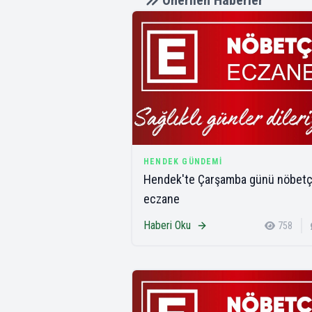
Önerilen Haberler
HENDEK GÜNDEMI
Hendek'te Çarşamba günü nöbetç
eczane
Haberi Oku
758