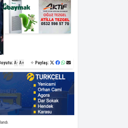
Boyutu:
A-
A+
✧
Paylaş:
landı.