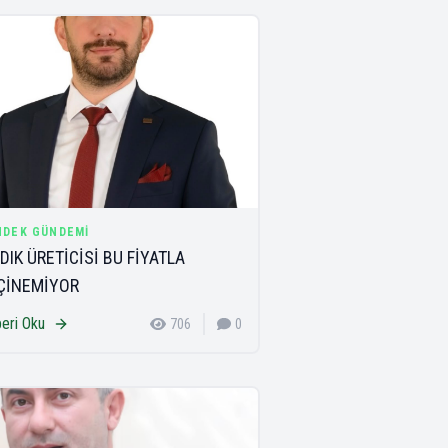
NDEK GÜNDEMI
DIK ÜRETİCİSİ BU FİYATLA
ÇİNEMİYOR
eri Oku
706
0