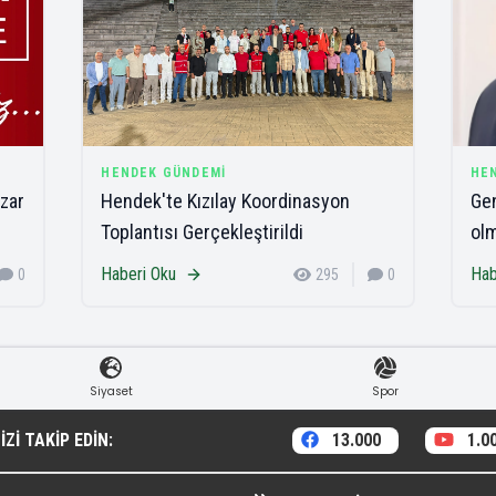
HENDEK GÜNDEMI
HE
zar
Hendek'te Kızılay Koordinasyon
Gen
Toplantısı Gerçekleştirildi
olm
Haberi Oku
Hab
0
295
0
Siyaset
Spor
ZI TAKIP EDIN:
13.000
1.0