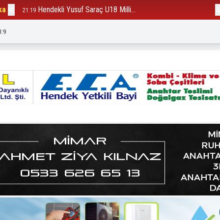
ka
Hendekli Yusuf Saraç U18 Milli...
B
21:19
12:23
3:11