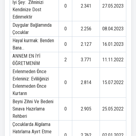
İyi Şey: Zihninizi
0
2.341
27.05.2023
Kendinize Dost
Edinmektir
Duygular Bağlamında
0
2.256
08.04.2023
Çocuklar
Hayal kurmak: Benden
0
2.127
16.01.2023
Bana…
ANNEM EN İYİ
2
3.771
11.11.2022
ÖĞRETMENİM
Evlenmeden Önce
Evleniniz: Evliliğinizi
0
2.814
15.07.2022
Evlenmeden Önce
Kurtarın
Beyni Zihni Ve Bedeni
Sınava Hazırlama
0
2.905
25.05.2022
Rehberi
Çocuklarda Algılama
Hatırlama Ayırt Etme
0
2.762
02.01.2022