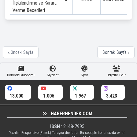
İlişkilendirme ve Karara
Verme Becerileri
« Önceki Sayfa
Sonraki Sayfa »
Hendek Gündemi
Siyaset
Spor
Hayata Dair
13.000
1.006
1.967
3.423
HABERHENDEK.COM
ISSN
: 2148-7995
Yazılım Responsive (Esnek) Tarayıcı dostudur. Bu sebeple her cihazda ekran