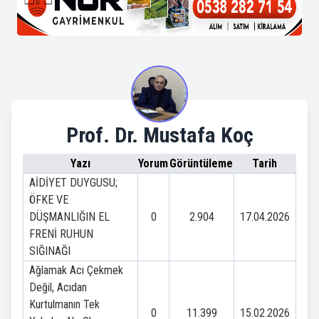
Prof. Dr. Mustafa Koç
Yazı
Yorum
Görüntüleme
Tarih
AİDİYET DUYGUSU;
ÖFKE VE
DÜŞMANLIĞIN EL
0
2.904
17.04.2026
FRENİ RUHUN
SIĞINAĞI
Ağlamak Acı Çekmek
Değil, Acıdan
Kurtulmanın Tek
0
11.399
15.02.2026