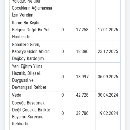
Yoludur; Ne Olur
Çocukların Ağlamasına
İzin Verelim
Karne Bir Kişilik
Belgesi Değil, Bir Yol
0
17.258
17.01.2026
Haritasıdır
Gönüllere Giren,
Kabe’ye Giden Abidin
0
18.380
23.12.2025
Dağköy Kardeşim
Yeni Eğitim Yılına
Hazırlık, Bilişsel,
0
18.997
06.09.2025
Duygusal ve
Davranışsal Rehber
Veda
0
42.728
30.04.2024
Çocuğu Büyütmek
Değil Çocukla Birlikte
0
32.786
19.02.2024
Büyüme Sürecine
Rehberlik