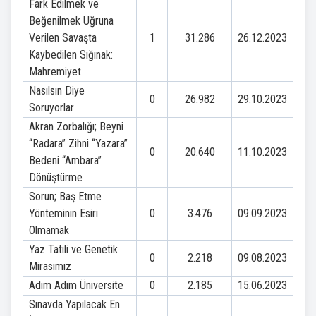
Fark Edilmek ve
Beğenilmek Uğruna
Verilen Savaşta
1
31.286
26.12.2023
Kaybedilen Sığınak:
Mahremiyet
Nasılsın Diye
0
26.982
29.10.2023
Soruyorlar
Akran Zorbalığı; Beyni
“Radara” Zihni “Yazara”
0
20.640
11.10.2023
Bedeni “Ambara”
Dönüştürme
Sorun; Baş Etme
Yönteminin Esiri
0
3.476
09.09.2023
Olmamak
Yaz Tatili ve Genetik
0
2.218
09.08.2023
Mirasımız
Adım Adım Üniversite
0
2.185
15.06.2023
Sınavda Yapılacak En