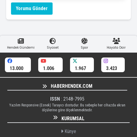
Yorumu Gönder
Hendek Gündemi
Siyaset
Spor
Hayata Dair
13.000
1.006
1.967
3.423
HABERHENDEK.COM
ISSN
: 2148-7995
Yazılım Responsive (Esnek) Tarayıcı dostudur. Bu sebeple her cihazda ekran
ölçülerine göre ölçeklenmektedir.
KURUMSAL
Künye