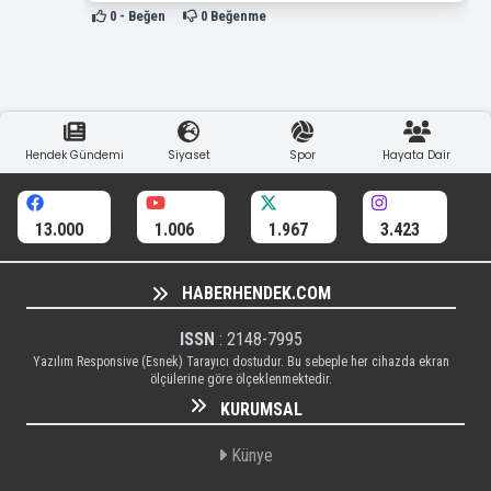
0
- Beğen
0
Beğenme
Hendek Gündemi
Siyaset
Spor
Hayata Dair
13.000
1.006
1.967
3.423
HABERHENDEK.COM
ISSN
: 2148-7995
Yazılım Responsive (Esnek) Tarayıcı dostudur. Bu sebeple her cihazda ekran
ölçülerine göre ölçeklenmektedir.
KURUMSAL
Künye