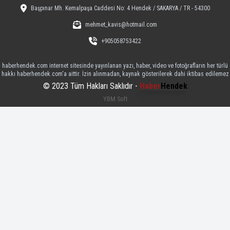
Başpınar Mh. Kemalpaşa Caddesi No: 4 Hendek / SAKARYA / TR - 54300
mehmet_kavis@hotmail.com
+905058753422
haberhendek.com internet sitesinde yayınlanan yazı, haber, video ve fotoğrafların her türlü
hakkı haberhendek.com'a aittir. İzin alınmadan, kaynak gösterilerek dahi iktibas edilemez
© 2023 Tüm Hakları Saklıdır -
Haber
Hendek
YBM Soft