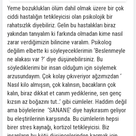
Yeme bozuklukları ölüm dahil olmak üzere bir çok
ciddi hastalığın tetikleyicisi olan psikolojik bir
rahatsızlık diyebiliriz. Gelin bu hastalıkları biraz
yakından tanıyalım ki farkında olmadan kime nasıl
zarar verdiğimizin bilincine varalım. Psikolog
değilim elbette ki söyleyeceklerimin ‘Beslenmeyle
ne alakası var ?’ diye düşünebilirsiniz. Bu
söylediklerimi bir insan olduğum için söylemek
arzusundayım. Çok kolay çıkıveriyor ağzımızdan ‘
Nasıl kilo almışsın, çok kalınsın, bacakların çok
kalın, biraz dikkat et canım yediklerine, sen genç
kızsın az boğazını tut…’ gibi cümleler. Haddim değil
ama böylelerine ‘SANANE’ diye haykırasım geliyor
bu eleştirilerinin karşısında. Bu cümlelerin hepsi
birer stres kaynağı, kortizol tetikleyicisi. Biz
insanların bu kötü düşüncelerinden kaçmak için