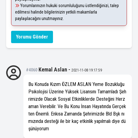
Yorumlarınızın hukuki sorumluluğunu üstlendiğinizi, talep
edilmesi halinde bilgilerinizin yetkili makamlarla
paylaşılacağını unutmayınız.
Yorumu Gönder
Kemal Aslan
-
#4060
2021-11-08 19:17:59
Bu Konuda Kızım ÖZLEM ASLAN Yeme Bozukluğu
Psıkolojisi Üzerine Yüksek Lisansını Tamamladı Şeh
rimizde Olacak Sosyal Etkinliklerde Desteğini Herz
aman Verebilir. Ve Bu Konu İnsan Hayatında Gerçek
ten Önemli. Enkısa Zamanda Şehrimizde Bld Bşk nı
mızında desteği ile bir kaç etkinlik yapılmalı diye dü
şünüyorum