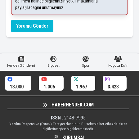
edilmesi halinde bilgilerinizin yetkili makamlarla
paylaşılacağını unutmayınız.
Yorumu Gönder
Hendek Gündemi
Siyaset
Spor
Hayata Dair
13.000
1.006
1.967
3.423
HABERHENDEK.COM
ISSN
: 2148-7995
Yazılım Responsive (Esnek) Tarayıcı dostudur. Bu sebeple her cihazda ekran
ölçülerine göre ölçeklenmektedir.
KURUMSAL