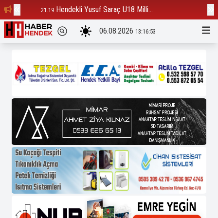
Hendekli Yusuf Saraç U18 Milli...
Ba
21:19
12:23
06.08.2026
13:16:54