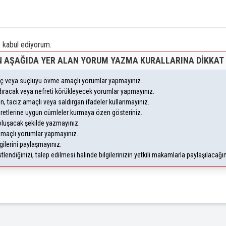
kabul ediyorum.
 AŞAĞIDA YER ALAN YORUM YAZMA KURALLARINA DIKKAT 
suç veya suçluyu övme amaçlı yorumlar yapmayınız.
andıracak veya nefreti körükleyecek yorumlar yapmayınız.
eyen, taciz amaçlı veya saldırgan ifadeler kullanmayınız.
aretlerine uygun cümleler kurmaya özen gösteriniz.
uşacak şekilde yazmayınız.
 amaçlı yorumlar yapmayınız.
gilerini paylaşmayınız.
endiğinizi, talep edilmesi halinde bilgilerinizin yetkili makamlarla paylaşılacağı