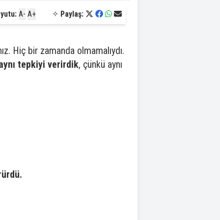
yutu:
A-
A+
✧
Paylaş:
nız. Hiç bir zamanda olmamalıydı.
aynı tepkiyi verirdik
, çünkü aynı
rürdü.
.