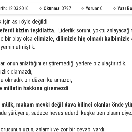
rih:
12.03.2016
✧
Okunma
: 3797
✧
Yorum
: 0
✧
Yazı Bo
işin aslı öyle değildi.
neferdi bizim teşkilatta
. Liderlik sorunu yoktu anlayacağı
e bir olay olsa
elimizle, dilimizle hiç olmadı kalbimizle 
yemin etmiştik.
r, onun anlattığını eriştiremediği yerlere biz ulaştırırdık.
zlık olamazdı,
se olmadık bir düzen kuramazdı
,
 milletin hakkına giremezdi
.
 mülk, makam mevki değil dava bilinci olanlar önde yü
nde yürüyene, sadece heves ederdi keşke ben olsam diye
sorusunun uzun, anlamlı ve zor bir cevabı vardı.