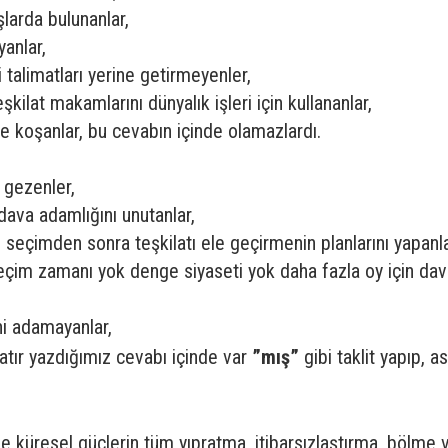
larda bulunanlar,
anlar,
ği talimatları yerine getirmeyenler,
kilat makamlarını dünyalık işleri için kullananlar,
de koşanlar, bu cevabın içinde olamazlardı.
 gezenler,
ava adamlığını unutanlar,
seçimden sonra teşkilatı ele geçirmenin planlarını yapanla
im zamanı yok denge siyaseti yok daha fazla oy için dava
i adamayanlar,
satır yazdığımız cevabı içinde var
”mış”
gibi taklit yapıp, a
ve küresel güçlerin tüm yıpratma, itibarsızlaştırma, bölme