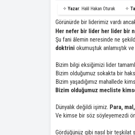
✧
Yazar
: Halil Hakan Oturak
✧
Ta
Görünürde bir liderimiz vardı ancak 
Her nefer bir lider her lider bir 
Şu fani âlemin neresinde ne şekild
doktrini
okumuştuk anlamıştık ve 
Bizim bilgi eksiğimizi lider tamamla
Bizim olduğumuz sokakta bir haksı
Bizim yaşadığımız mahallede kim
Bizim olduğumuz mecliste kimse
Dünyalık değildi işimiz.
Para, mal,
Ve kimse bir söz söyleyemezdi ö
Gördüğünüz gibi nasıl bir teşkilat 