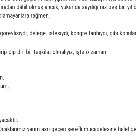
nradan dâhil olmuş ancak, yukarıda saydığımız beş bin yı
p olamayanlara rağmen,
örevlisiydi, delege listesiydi, kongre tarihiydi, gibi konul
rip dip diri bir teşkilat olmalıyız, işte o zaman
n,
lum,
,
acaktır.
 Ocaklarımız yarım asrı geçen şerefli mücadelesine halel 