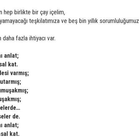
 hep birlikte bir çay içelim,
yamayacağı teşkilatımıza ve beş bin yıllık sorumluluğumu
aha fazla ihtiyacı var.
ı anlat;
al kat.
desi varmış;
tutarmış;
umuşakmış;
uşakmış;
selerde…
eler de.
ı anlat;
sal kat.