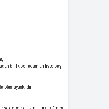
r,
dan bir haber adamları liste başı
sla olamayanlardır.
 ve yok etme çalışmalarına rağmen,