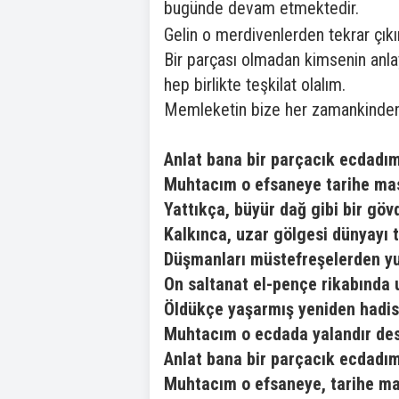
bugünde devam etmektedir.
Gelin o merdivenlerden tekrar çıkın
Bir parçası olmadan kimsenin anla
hep birlikte teşkilat olalım.
Memleketin bize her zamankinden d
Anlat bana bir parçacık ecdadım
Muhtacım o efsaneye tarihe mas
Yattıkça, büyür dağ gibi bir göv
Kalkınca, uzar gölgesi dünyayı 
Düşmanları müstefreşelerden y
On saltanat el-pençe rikabında 
Öldükçe yaşarmış yeniden hadi
Muhtacım o ecdada yalandır des
Anlat bana bir parçacık ecdadım
Muhtacım o efsaneye, tarihe ma