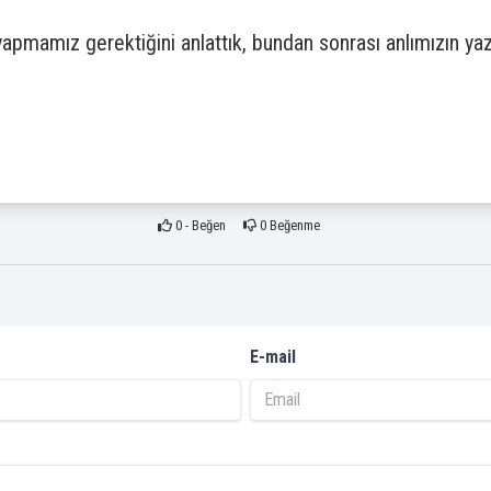
pmamız gerektiğini anlattık, bundan sonrası anlımızın yazı
0
- Beğen
0
Beğenme
E-mail