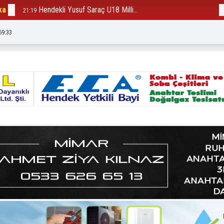
ka
Hendekli Yusuf Saraç U18 Milli...
B
21:19
12:23
59:34