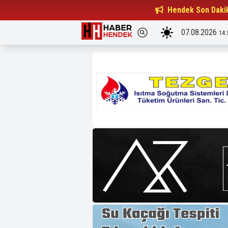
Beşiktaşlılar Derneği Başkanı...
Hendek Son Daki
15:32
07.08.2026
14: