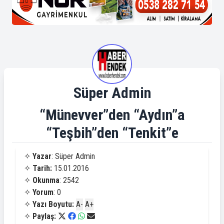
Süper Admin
“Münevver”den “Aydın”a
“Teşbih”den “Tenkit”e
✧
Yazar
: Süper Admin
✧
Tarih:
15.01.2016
✧
Okunma
: 2542
✧
Yorum
: 0
✧
Yazı Boyutu:
A-
A+
✧
Paylaş: