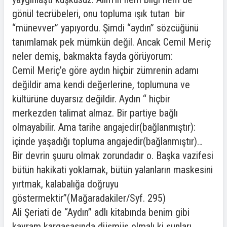
gönül tecrübeleri, onu topluma ışık tutan bir
“münevver” yapıyordu. Şimdi “aydın” sözcüğünü
tanımlamak pek mümkün değil. Ancak Cemil Meriç
neler demiş, bakmakta fayda görüyorum:
Cemil Meriç’e göre aydın hiçbir zümrenin adamı
değildir ama kendi değerlerine, toplumuna ve
kültürüne duyarsız değildir. Aydın “ hiçbir
merkezden talimat almaz. Bir partiye bağlı
olmayabilir. Ama tarihe angajedir(bağlanmıştır):
içinde yaşadığı topluma angajedir(bağlanmıştır)…
Bir devrin şuuru olmak zorundadır o. Başka vazifesi
bütün hakikati yoklamak, bütün yalanların maskesini
yırtmak, kalabalığa doğruyu
göstermektir”(Mağaradakiler/Syf. 295)
Ali Şeriati de “Aydın” adlı kitabında benim gibi
kavram kargaşasında düşmüş olmalı ki şunları