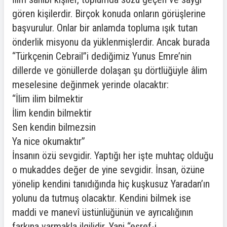
gören kişilerdir. Birçok konuda onların görüşlerine
başvurulur. Onlar bir anlamda topluma ışık tutan
önderlik misyonu da yüklenmişlerdir. Ancak burada
“Türkçenin Cebrail”i dediğimiz Yunus Emre’nin
dillerde ve gönüllerde dolaşan şu dörtlüğüyle âlim
meselesine değinmek yerinde olacaktır:
“İlim ilim bilmektir
İlim kendin bilmektir
Sen kendin bilmezsin
Ya nice okumaktır”
İnsanın özü sevgidir. Yaptığı her işte muhtaç olduğu
o mukaddes değer de yine sevgidir. İnsan, özüne
yönelip kendini tanıdığında hiç kuşkusuz Yaradan’ın
yolunu da tutmuş olacaktır. Kendini bilmek ise
maddi ve manevî üstünlüğünün ve ayrıcalığının
farkına varmakla ilgilidir. Yani “eşref-i