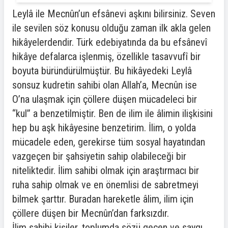
Leylâ ile Mecnûn’un efsânevi aşkını bilirsiniz. Seven
ile sevilen söz konusu olduğu zaman ilk akla gelen
hikâyelerdendir. Türk edebiyatında da bu efsânevî
hikâye defalarca işlenmiş, özellikle tasavvufî bir
boyuta büründürülmüştür. Bu hikâyedeki Leylâ
sonsuz kudretin sahibi olan Allah’a, Mecnûn ise
O’na ulaşmak için çöllere düşen mücadeleci bir
“kul” a benzetilmiştir. Ben de ilim ile âlimin ilişkisini
hep bu aşk hikâyesine benzetirim. İlim, o yolda
mücadele eden, gerekirse tüm sosyal hayatından
vazgeçen bir şahsiyetin sahip olabileceği bir
niteliktedir. İlim sahibi olmak için araştırmacı bir
ruha sahip olmak ve en önemlisi de sabretmeyi
bilmek şarttır. Buradan hareketle âlim, ilim için
çöllere düşen bir Mecnûn’dan farksızdır.
İlim sahibi kişiler, toplumda sözü geçen ve saygı