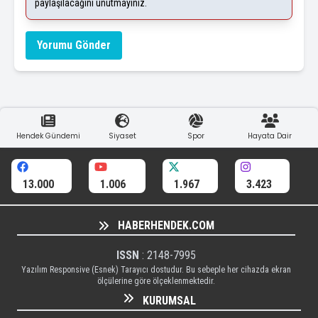
paylaşılacağını unutmayınız.
Yorumu Gönder
Hendek Gündemi
Siyaset
Spor
Hayata Dair
13.000
1.006
1.967
3.423
HABERHENDEK.COM
ISSN
: 2148-7995
Yazılım Responsive (Esnek) Tarayıcı dostudur. Bu sebeple her cihazda ekran
ölçülerine göre ölçeklenmektedir.
KURUMSAL