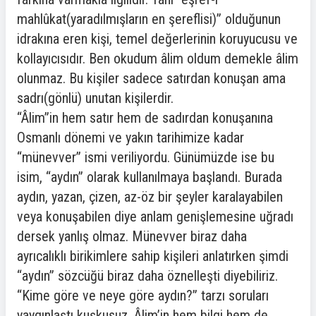
mahlûkat(yaradılmışların en şereflisi)” olduğunun
idrakına eren kişi, temel değerlerinin koruyucusu ve
kollayıcısıdır. Ben okudum âlim oldum demekle âlim
olunmaz. Bu kişiler sadece satırdan konuşan ama
sadrı(gönlü) unutan kişilerdir.
“Âlim”in hem satır hem de sadırdan konuşanına
Osmanlı dönemi ve yakın tarihimize kadar
“münevver” ismi veriliyordu. Günümüzde ise bu
isim, “aydın” olarak kullanılmaya başlandı. Burada
aydın, yazan, çizen, az-öz bir şeyler karalayabilen
veya konuşabilen diye anlam genişlemesine uğradı
dersek yanlış olmaz. Münevver biraz daha
ayrıcalıklı birikimlere sahip kişileri anlatırken şimdi
“aydın” sözcüğü biraz daha öznelleşti diyebiliriz.
“Kime göre ve neye göre aydın?” tarzı soruları
yaygınlaştı kuşkusuz. Âlim’in hem bilgi hem de