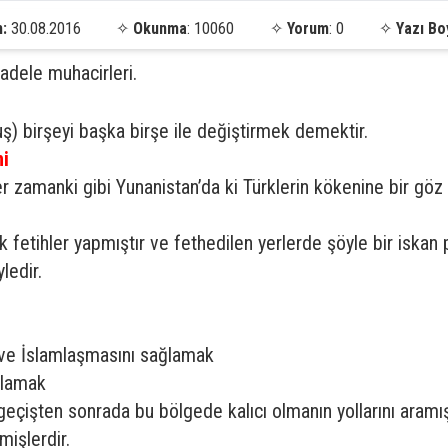
h:
30.08.2016
✧
Okunma
: 10060
✧
Yorum
: 0
✧
Yazı Bo
adele muhacirleri.
) birşeyi başka birşe ile değiştirmek demektir.
ni
zamanki gibi Yunanistan’da ki Türklerin kökenine bir göz
 fetihler yapmıştır ve fethedilen yerlerde şöyle bir iskan p
ledir.
 ve İslamlaşmasını sağlamak
ğlamak
geçişten sonrada bu bölgede kalıcı olmanın yollarını aramı
mişlerdir.