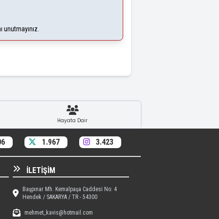
nı unutmayınız.
Hayata Dair
06
1.967
3.423
İLETIŞIM
Başpınar Mh. Kemalpaşa Caddesi No: 4
Hendek / SAKARYA / TR - 54300
mehmet_kavis@hotmail.com