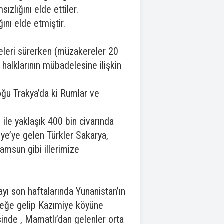
ızlığını elde ettiler.
ını elde etmiştir.
leri sürerken (müzakereler 20
alklarının mübadelesine ilişkin
doğu Trakya’da ki Rumlar ve
ile yaklaşık 400 bin civarında
iye’ye gelen Türkler Sakarya,
Samsun gibi illerimize
ayı son haftalarında Yunanistan’ın
değe gelip Kazımiye köyüne
sinde , Mamatlı’dan gelenler orta