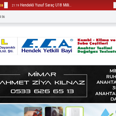
ka
Hendekli Yusuf Saraç U18 Milli...
B
21:19
12:23
4:57