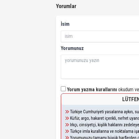
Yorumlar
İsim
Yorumunuz
Yorum yazma kurallarını
okudum ve 
LÜTFEN
Türkiye Cumhuriyeti yasalarına aykırı, 
Küfür, argo, hakaret içerikli, nefret uy
Irkçı, cinsiyetçi, kişilik haklarını zedel
Türkçe imla kurallarına ve noktalama iş
Yorumunuzu tamamı büyük harflerden ol