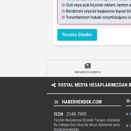
Gizli veya açık biçimde reklam, tanıtım
Kendinizin veya bir başkasının kişisel bil
Yorumlarınızın hukuki sorumluluğunu üstl
Yorumu Gönder
Hendek Gündemi
SOSYAL MEDYA HESAPLARIMIZDAN BI
HABERHENDEK.COM
ISSN
: 2148-7995
K
Yazılım Responsive (Esnek) Tarayıcı dostudur.
Bu sebeple her cihazda ekran ölçülerine göre
Y
ölçeklenmektedir.