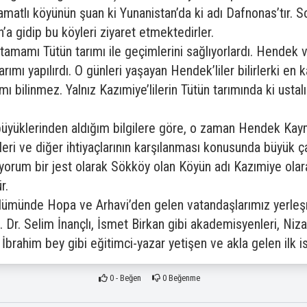
matlı köyünün şuan ki Yunanistan’da ki adı Dafnonas’tır. S
’a gidip bu köyleri ziyaret etmektedirler.
mamı Tütün tarımı ile geçimlerini sağlıyorlardı. Hendek v
ımı yapılırdı. O günleri yaşayan Hendek’liler bilirlerki en ka
 bilinmez. Yalnız Kazımiye’lilerin Tütün tarımında ki ustalıkl
e büyüklerinden aldığım bilgilere göre, o zaman Hendek K
eri ve diğer ihtiyaçlarının karşılanması konusunda büyük ç
yorum bir jest olarak Sökköy olan Köyün adı Kazımiye olara
r.
lümünde Hopa ve Arhavi’den gelen vatandaşlarımız yerleş
. Dr. Selim İnançlı, İsmet Birkan gibi akademisyenleri, Niz
brahim bey gibi eğitimci-yazar yetişen ve akla gelen ilk is
0
- Beğen
0
Beğenme