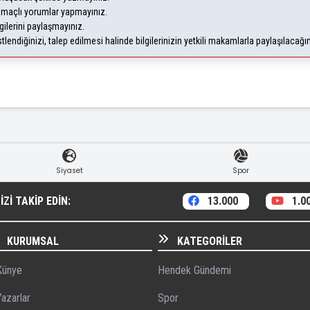
 amaçlı yorumlar yapmayınız.
gilerini paylaşmayınız.
endiğinizi, talep edilmesi halinde bilgilerinizin yetkili makamlarla paylaşılacağı
Siyaset
Spor
ZI TAKIP EDIN:
13.000
1.0
KURUMSAL
KATEGORILER
ünye
Hendek Gündemi
azarlar
Spor