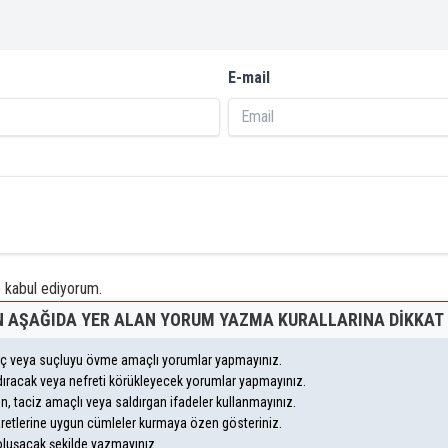
E-mail
kabul ediyorum.
 AŞAĞIDA YER ALAN YORUM YAZMA KURALLARINA DIKKAT 
suç veya suçluyu övme amaçlı yorumlar yapmayınız.
andıracak veya nefreti körükleyecek yorumlar yapmayınız.
eyen, taciz amaçlı veya saldırgan ifadeler kullanmayınız.
aretlerine uygun cümleler kurmaya özen gösteriniz.
uşacak şekilde yazmayınız.