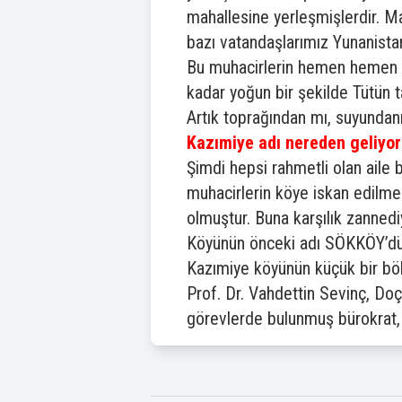
mahallesine yerleşmişlerdir. Ma
bazı vatandaşlarımız Yunanistan
Bu muhacirlerin hemen hemen ta
kadar yoğun bir şekilde Tütün tar
Artık toprağından mı, suyundanmı
Kazımiye adı nereden geliyor
Şimdi hepsi rahmetli olan ail
muhacirlerin köye iskan edilmel
olmuştur. Buna karşılık zannedi
Köyünün önceki adı SÖKKÖY’dü
Kazımiye köyünün küçük bir bö
Prof. Dr. Vahdettin Sevinç, Doç
görevlerde bulunmuş bürokrat, İ