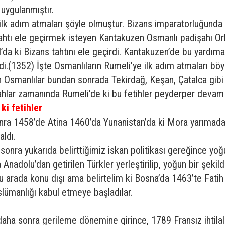
 uygulanmıştır.
 ilk adım atmaları şöyle olmuştur. Bizans imparatorluğunda
 Tahtı ele geçirmek isteyen Kantakuzen Osmanlı padişahı O
l’da ki Bizans tahtını ele geçirdi. Kantakuzen’de bu yardıma
i.(1352) İşte Osmanlıların Rumeli’ye ilk adım atmaları böy
Osmanlılar bundan sonrada Tekirdağ, Keşan, Çatalca gibi T
şahlar zamanında Rumeli’de ki bu fetihler peyderper devam 
ki fetihler
onra 1458’de Atina 1460’da Yunanistan’da ki Mora yarımadas
ldı.
 sonra yukarıda belirttiğimiz iskan politikası gereğince yoğ
 Anadolu’dan getirilen Türkler yerleştirilip, yoğun bir şekil
. Bu arada konu dışı ama belirtelim ki Bosna’da 1463’te Fat
üslümanlığı kabul etmeye başladılar.
aha sonra gerileme dönemine girince, 1789 Fransız ihtilali