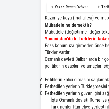
✧
Yazar
: Recep Özözen
✧
Tari
Kazımiye köyü (mahallesi) ve müb
Mübadele ne demektir?
Mübadele (değiştirme- değiş-tokuş
Yunanistan’da ki Türklerin köke
Esas konumuza girmeden önce her 
Türkler vardır.
Osmanlı devleti Balkanlarda bir çok
politikanın esasları ve amaçları şöy
Fetihlerin kalıcı olmasını sağlamak
Fethedilen yerlerin Türkleşmesini
Fethedilen yerlerin güvenliğini sa
İşte Osmanlı devleti Rumeliye 
Türkmenler Rumeliye yerleştiril