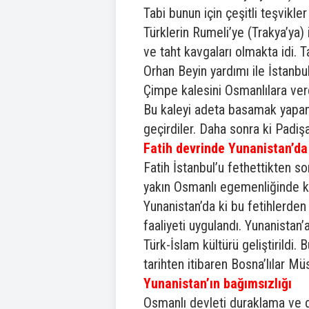
Tabi bunun için çeşitli teşvikler
Türklerin Rumeli’ye (Trakya’ya)
ve taht kavgaları olmakta idi.
Orhan Beyin yardımı ile İstanbu
Çimpe kalesini Osmanlılara verd
Bu kaleyi adeta basamak yapan 
geçirdiler. Daha sonra ki Padi
Fatih devrinde Yunanistan’da 
Fatih İstanbul’u fethettikten s
yakın Osmanlı egemenliğinde ka
Yunanistan’da ki bu fetihlerden
faaliyeti uygulandı. Yunanistan’a
Türk-İslam kültürü geliştirildi
tarihten itibaren Bosna’lılar M
Yunanistan’ın bağımsızlığı
Osmanlı devleti duraklama ve d