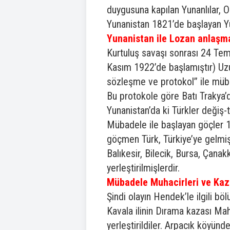
duygusuna kapılan Yunanlılar, Os
Yunanistan 1821’de başlayan Yun
Yunanistan ile Lozan anlaşma
Kurtuluş savaşı sonrası 24 Te
Kasım 1922’de başlamıştır) Uz
sözleşme ve protokol” ile müb
Bu protokole göre Batı Trakya’d
Yunanistan’da ki Türkler değiş-t
Mübadele ile başlayan göçler 19
göçmen Türk, Türkiye’ye gelmiş.
Balıkesir, Bilecik, Bursa, Çanak
yerleştirilmişlerdir.
Mübadele Muhacirleri ve Kaz
Şindi olayın Hendek’le ilgili b
Kavala ilinin Dırama kazası Ma
yerleştirildiler. Arpacık köyün