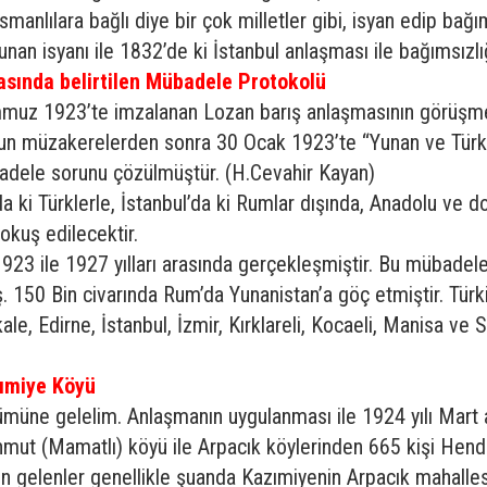
manlılara bağlı diye bir çok milletler gibi, isyan edip bağıms
an isyanı ile 1832’de ki İstanbul anlaşması ile bağımsızlığ
sında belirtilen Mübadele Protokolü
mmuz 1923’te imzalanan Lozan barış anlaşmasının görüşme
un müzakerelerden sonra 30 Ocak 1923’te “Yunan ve Türk h
adele sorunu çözülmüştür. (H.Cevahir Kayan)
a ki Türklerle, İstanbul’da ki Rumlar dışında, Anadolu ve 
okuş edilecektir.
23 ile 1927 yılları arasında gerçekleşmiştir. Bu mübadele 
 150 Bin civarında Rum’da Yunanistan’a göç etmiştir. Türk
kale, Edirne, İstanbul, İzmir, Kırklareli, Kocaeli, Manisa ve 
ımiye Köyü
ölümüne gelelim. Anlaşmanın uygulanması ile 1924 yılı Mart 
hmut (Mamatlı) köyü ile Arpacık köylerinden 665 kişi Hen
den gelenler genellikle şuanda Kazımiyenin Arpacık mahalle