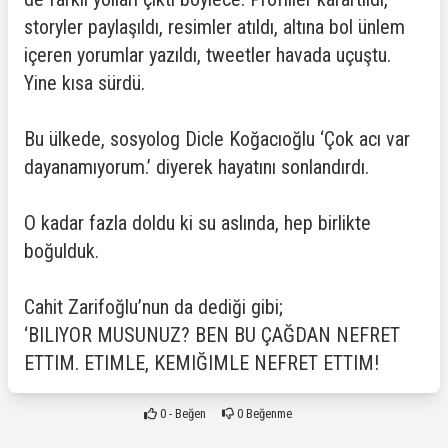
storyler paylaşıldı, resimler atıldı, altına bol ünlem
içeren yorumlar yazıldı, tweetler havada uçuştu.
Yine kısa sürdü.
Bu ülkede, sosyolog Dicle Koğacıoğlu ‘Çok acı var
dayanamıyorum.’ diyerek hayatını sonlandırdı.
O kadar fazla doldu ki su aslında, hep birlikte
boğulduk.
Cahit Zarifoğlu’nun da dediği gibi;
‘BILIYOR MUSUNUZ? BEN BU ÇAĞDAN NEFRET
ETTIM. ETIMLE, KEMIĞIMLE NEFRET ETTIM!
0
- Beğen
0
Beğenme