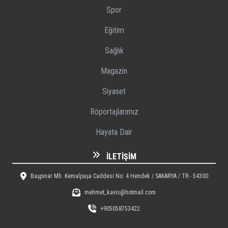
Spor
Eğitim
Sağlık
Magazin
Siyaset
Röportajlarımız
Hayata Dair
İLETIŞIM
Başpınar Mh. Kemalpaşa Caddesi No: 4 Hendek / SAKARYA / TR - 54300
mehmet_kavis@hotmail.com
+905058753422