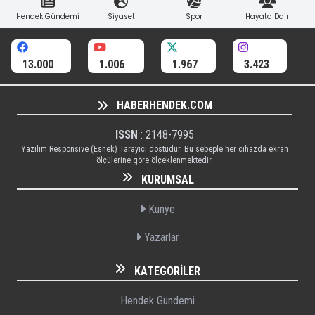
Hendek Gündemi
Siyaset
Spor
Hayata Dair
13.000
1.006
1.967
3.423
HABERHENDEK.COM
ISSN
: 2148-7995
Yazılım Responsive (Esnek) Tarayıcı dostudur. Bu sebeple her cihazda ekran
ölçülerine göre ölçeklenmektedir.
KURUMSAL
Künye
Yazarlar
KATEGORILER
Hendek Gündemi