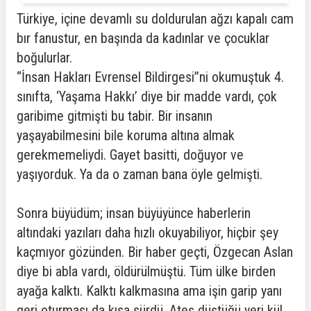
Türkiye, içine devamlı su doldurulan ağzı kapalı cam
bır fanustur, en başında da kadınlar ve çocuklar
boğulurlar.
“İnsan Hakları Evrensel Bildirgesi”ni okumuştuk 4.
sınıfta, ‘Yaşama Hakkı’ diye bir madde vardı, çok
garibime gitmişti bu tabir. Bir insanın
yaşayabilmesini bile koruma altına almak
gerekmemeliydi. Gayet basitti, doğuyor ve
yaşıyorduk. Ya da o zaman bana öyle gelmişti.
Sonra büyüdüm; insan büyüyünce haberlerin
altındaki yazıları daha hızlı okuyabiliyor, hiçbir şey
kaçmıyor gözünden. Bir haber geçti, Özgecan Aslan
diye bi abla vardı, öldürülmüştü. Tüm ülke birden
ayağa kalktı. Kalktı kalkmasına ama işin garip yanı
geri oturması da kısa sürdü. Ateş düştüğü yeri kül