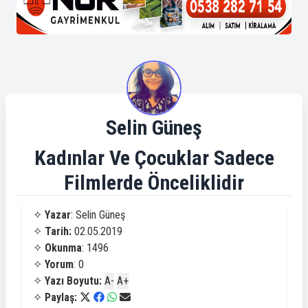
Selin Güneş
Kadınlar Ve Çocuklar Sadece
Filmlerde Önceliklidir
✧
Yazar
: Selin Güneş
✧
Tarih:
02.05.2019
✧
Okunma
: 1496
✧
Yorum
: 0
✧
Yazı Boyutu:
A-
A+
✧
Paylaş: