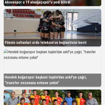
Akovaspor u 19 alaağaçspor’u yedi bitirdi
Filenin sultanlari ordu telekom’un bağlantisini kesti
Hendek boğazspor başkani taşkin’dan askf’ye çağri,
“transfer sezonunu erkene çekin”