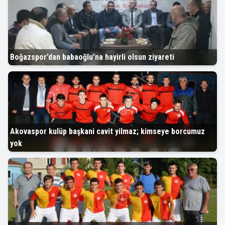
Boğazspor’dan babaoğlu’na hayirli olsun ziyareti
Akovaspor kulüp başkani cavit yilmaz; kimseye borcumuz
yok