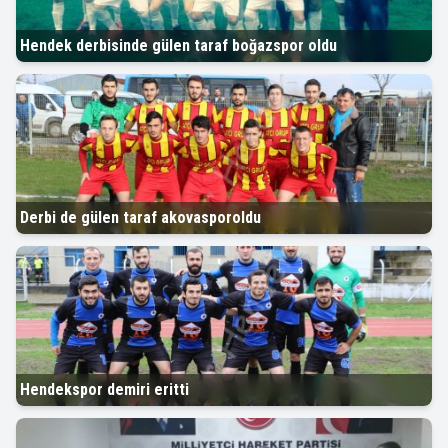
Hendek derbisinde gülen taraf boğazspor oldu
Derbi de gülen taraf akovasporoldu
Hendekspor demiri eritti