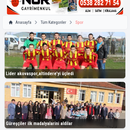
Anasayfa
Tüm Kategoriler
Spor
Lider akovaspor,altindere’yi üçledi
Güreşçiler ilk madalyalarini aldilar