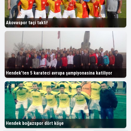
Akovaspor taçi takti!
Hendek’ten 5 karateci avrupa şampiyonasina katiliyor
Hendek boğazspor dört köşe