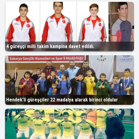
4 güreşçi milli takim kampina davet edildi.
Hendek’li güreşçiler 22 madalya alarak birinci oldular