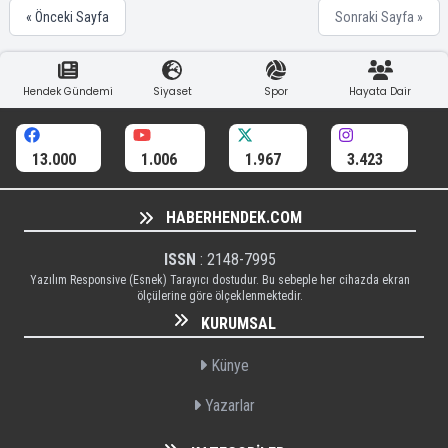
« Önceki Sayfa
Sonraki Sayfa »
Hendek Gündemi
Siyaset
Spor
Hayata Dair
13.000
1.006
1.967
3.423
HABERHENDEK.COM
ISSN
: 2148-7995
Yazılım Responsive (Esnek) Tarayıcı dostudur. Bu sebeple her cihazda ekran
ölçülerine göre ölçeklenmektedir.
KURUMSAL
Künye
Yazarlar