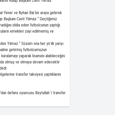
alarını Kulüp Başkanı Cavit Yılmaz
l Yener ve Ayhan Bal bir araya gelerek
ulüp Başkanı Cavit Yılmaz “ Geçtiğimiz
madığını iddia eden futbolcunun yaptığı
cuların emekleri zayi edilmemiş ve
en Yılmaz “ Sözüm ona her yıl ilk yarıyı
 haline getirmiş futbolcumuzun
karalamayı yaparak lisansını alabileceğini
ında olmuş ve olmaya devam edecektir
dedi.
lgelerine transfer takviyesi yaptıklarını
’dan defans oyuncusu Beytullah ‘ı transfer