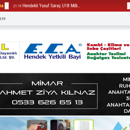
ka
Hendekli Yusuf Saraç U18 Milli...
B
21:19
12:23
8:42