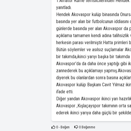
1.Amatör Küme temsilcilerinden Hendek Akov
yanıtladı.
Hendek Akovaspor kulüp binasında Onursal
basında yer alan bir futbolcunun iddiasını
günlerde basında yer alan Akovaspor da par
açıklama tamamen kendi adına talihsizlik 
herkesin parası verilmiştir.Hatta primleri b
Bütün söylemler ve asılsız suçlamalar Ak
bir takımda,ikinci yarıyı başka bir takım
Akovaspor’da da daha önce yaptığı gibi ik
zannederek bu açıklamayı yapmış.Akovasp
diyerek bu olanlardan sonra basına açıkla
Akovaspor kulüp Başkanı Cavit Yılmaz ikinci
ifade etti.
Diğer yandan Akovaspor ikinci yarı hazırlık
Akovaspor ,Kışlaçayspor takımının orta sa
ederek ikinci yarıya daha güçlü bir şekilde
0
- Beğen
0
Beğenme