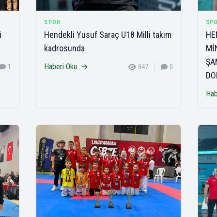
SPOR
SP
i
Hendekli Yusuf Saraç U18 Milli takım
HE
kadrosunda
Mİ
ŞA
Haberi Oku
1
847
0
DÖ
Hab