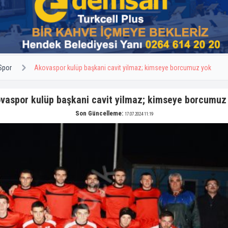
Spor
Akovaspor kulüp başkani cavit yilmaz; kimseye borcumuz yok
vaspor kulüp başkani cavit yilmaz; kimseye borcumuz
Son Güncelleme:
17.07.2024 11:19