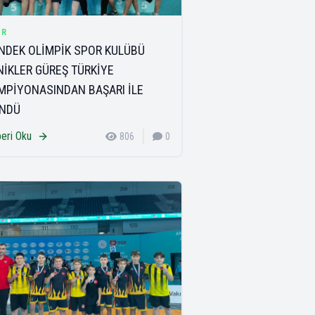
OR
NDEK OLİMPİK SPOR KULÜBÜ
NİKLER GÜREŞ TÜRKİYE
MPİYONASINDAN BAŞARI İLE
NDÜ
eri Oku
806
0