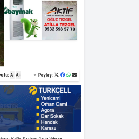
yutu:
A-
A+
✧
Paylaş: