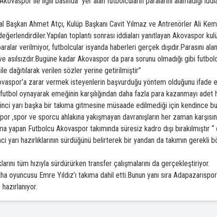
aspor ile ilgili basında yer alan futbolcuların paralarını alamadığı iddi
 Başkan Ahmet Atçı, Kulüp Başkanı Cavit Yılmaz ve Antrenörler Ali Kema
 değerlendirdiler.Yapılan toplantı sonrası iddiaları yanıtlayan Akovaspor k
alar verilmiyor, futbolcular isyanda haberleri gerçek dışıdır.Parasını ala
ve asılsızdır.Bugüne kadar Akovaspor da para sorunu olmadığı gibi futbol
ile dağıtılarak verilen sözler yerine getirilmiştir”
ovaspor’a zarar vermek isteyenlerin başvurduğu yöntem olduğunu ifade ed
da futbol oynayarak emeğinin karşılığından daha fazla para kazanmayı adet
inci yarı başka bir takıma gitmesine müsaade edilmediği için kendince bu 
or ,spor ve sporcu ahlakına yakışmayan davranışların her zaman karşıs
ma yapan Futbolcu Akovaspor takımında süresiz kadro dışı bırakılmıştır “ 
 yarı hazırlıklarının sürdüğünü belirterek bir yandan da takımın gerekli bö
larını tüm hızıyla sürdürürken transfer çalışmalarını da gerçekleştiriyor.
ha oyuncusu Emre Yıldız’ı takıma dahil etti.Bunun yanı sıra Adapazarıspor
 hazırlanıyor.