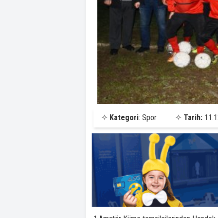
✧
Kategori
: Spor
✧
Tarih:
11.1