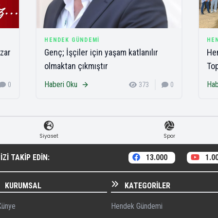
HENDEK GÜNDEMI
HE
zar
Genç; İşçiler için yaşam katlanılır
Hen
olmaktan çıkmıştır
Top
Haberi Oku
Hab
0
373
0
Siyaset
Spor
ZI TAKIP EDIN:
13.000
1.0
KURUMSAL
KATEGORILER
ünye
Hendek Gündemi