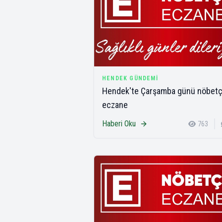
HENDEK GÜNDEMI
Hendek'te Çarşamba günü nöbetç
eczane
Haberi Oku
763