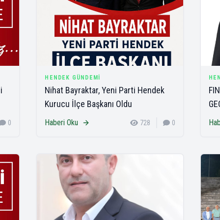
HENDEK GÜNDEMI
HE
i
Nihat Bayraktar, Yeni Parti Hendek
FIN
Kurucu İlçe Başkanı Oldu
GE
Haberi Oku
Hab
0
728
0