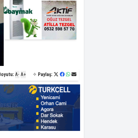
Boyutu:
A-
A+
✧
Paylaş: