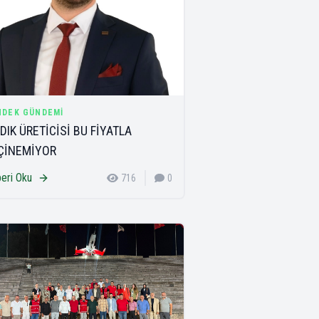
NDEK GÜNDEMI
DIK ÜRETİCİSİ BU FİYATLA
ÇİNEMİYOR
eri Oku
716
0