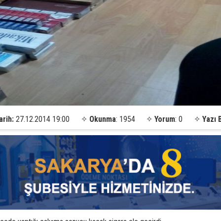
arih:
27.12.2014 19:00
✧
Okunma
: 1954
✧
Yorum
: 0
✧
Yazı 