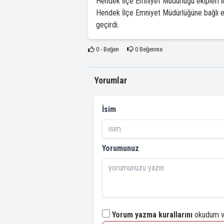
Hendek İlçe Emniyet Müdürlüğü ekipleri il
Hendek İlçe Emniyet Müdürlüğüne bağlı ek
geçirdi.
0
- Beğen
0
Beğenme
Yorumlar
İsim
Yorumunuz
Yorum yazma kurallarını
okudum ve