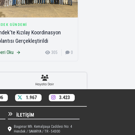
NDEK GÜNDEMI
dek'te Kızılay Koordinasyon
lantısı Gerçekleştirildi
eri Oku
305
0
Hayata Dair
06
1.967
3.423
İLETIŞIM
Başpınar Mh. Kemalpaşa Caddesi No: 4
Hendek / SAKARYA / TR - 54300