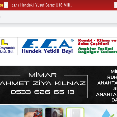
ka
Hendekli Yusuf Saraç U18 Milli...
B
21:19
12:23
:3