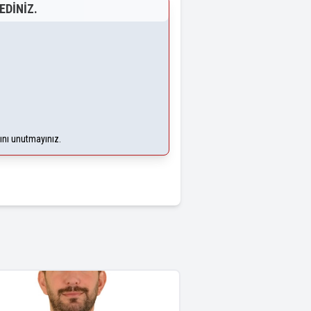
EDINIZ.
ğını unutmayınız.