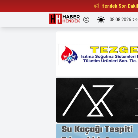
Beşiktaşlılar Derneği Başkanı...
Hendek Son Daki
15:32
08.08.2026
7:9