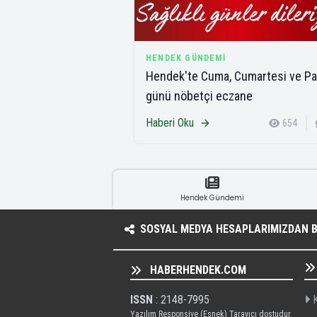
HENDEK GÜNDEMI
Hendek'te Cuma, Cumartesi ve Pa
günü nöbetçi eczane
Haberi Oku
654
Hendek Gündemi
SOSYAL MEDYA HESAPLARIMIZDAN BI
HABERHENDEK.COM
ISSN
: 2148-7995
K
Yazılım Responsive (Esnek) Tarayıcı dostudur.