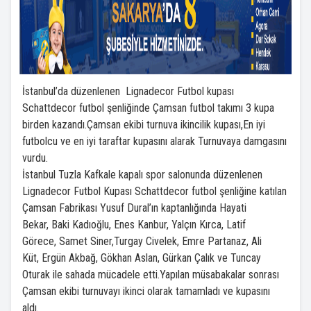
İstanbul’da düzenlenen Lignadecor Futbol kupası
Schattdecor futbol şenliğinde Çamsan futbol takımı 3 kupa
birden kazandı.Çamsan ekibi turnuva ikincilik kupası,En iyi
futbolcu ve en iyi taraftar kupasını alarak Turnuvaya damgasını
vurdu.
İstanbul Tuzla Kafkale kapalı spor salonunda düzenlenen
Lignadecor Futbol Kupası Schattdecor futbol şenliğine katılan
Çamsan Fabrikası Yusuf Dural’ın kaptanlığında Hayati
Bekar, Baki Kadıoğlu, Enes Kanbur, Yalçın Kırca, Latif
Görece, Samet Siner,Turgay Civelek, Emre Partanaz, Ali
Küt, Ergün Akbağ, Gökhan Aslan, Gürkan Çalık ve Tuncay
Oturak ile sahada mücadele etti.Yapılan müsabakalar sonrası
Çamsan ekibi turnuvayı ikinci olarak tamamladı ve kupasını
aldı.