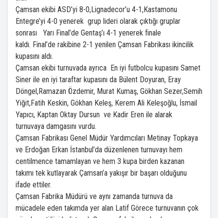
Çamsan ekibi ASD’yi 8-0,Lignadecor’u 4-1,Kastamonu
Entegre’yi 4-0 yenerek grup lideri olarak çıktığı gruplar
sonrası Yarı Final’de Gentaş’ı 4-1 yenerek finale
kaldı. Final’de rakibine 2-1 yenilen Çamsan Fabrikası ikincilik
kupasını aldı.
Çamsan ekibi turnuvada ayrıca En iyi futbolcu kupasını Samet
Siner ile en iyi taraftar kupasını da Bülent Doyuran, Eray
Döngel,Ramazan Özdemir, Murat Kumaş, Gökhan Sezer,Semih
Yiğit,Fatih Keskin, Gökhan Keleş, Kerem Ali Keleşoğlu, İsmail
Yapıcı, Kaptan Oktay Dursun ve Kadir Eren ile alarak
turnuvaya damgasını vurdu.
Çamsan Fabrikası Genel Müdür Yardımcıları Metinay Topkaya
ve Erdoğan Erkan İstanbul’da düzenlenen turnuvayı hem
centilmence tamamlayan ve hem 3 kupa birden kazanan
takımı tek kutlayarak Çamsan’a yakışır bir başarı olduğunu
ifade ettiler.
Çamsan Fabrika Müdürü ve aynı zamanda turnuva da
mücadele eden takımda yer alan Latif Görece turnuvanın çok