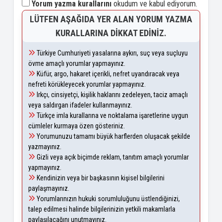
Yorum yazma kurallarını
okudum ve kabul ediyorum.
LÜTFEN AŞAĞIDA YER ALAN YORUM YAZMA
KURALLARINA DIKKAT EDINIZ.
Türkiye Cumhuriyeti yasalarına aykırı, suç veya suçluyu
övme amaçlı yorumlar yapmayınız.
Küfür, argo, hakaret içerikli, nefret uyandıracak veya
nefreti körükleyecek yorumlar yapmayınız.
Irkçı, cinsiyetçi, kişilik haklarını zedeleyen, taciz amaçlı
veya saldırgan ifadeler kullanmayınız.
Türkçe imla kurallarına ve noktalama işaretlerine uygun
cümleler kurmaya özen gösteriniz.
Yorumunuzu tamamı büyük harflerden oluşacak şekilde
yazmayınız.
Gizli veya açık biçimde reklam, tanıtım amaçlı yorumlar
yapmayınız.
Kendinizin veya bir başkasının kişisel bilgilerini
paylaşmayınız.
Yorumlarınızın hukuki sorumluluğunu üstlendiğinizi,
talep edilmesi halinde bilgilerinizin yetkili makamlarla
paylaşılacağını unutmayınız.