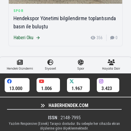
SPOR
Hendekspor Yönetimi bilgilendirme toplantısında
basın ile buluştu
Haberi Oku
356
0
Hendek Gündemi
Siyaset
Spor
Hayata Dair
13.000
1.006
1.967
3.423
HABERHENDEK.COM
ISSN
: 2148-7995
Yazılım Responsive (Esnek) Tarayıcı dostudur. Bu sebeple her cihazda ekran
ölçülerine göre ölçeklenmektedir.