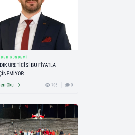
NDEK GÜNDEMI
DIK ÜRETİCİSİ BU FİYATLA
ÇİNEMİYOR
eri Oku
706
0