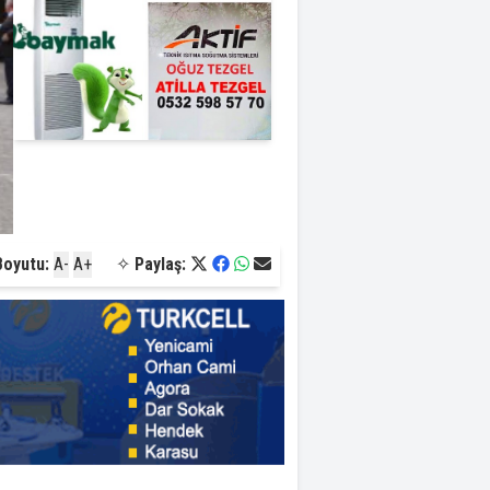
Boyutu:
A-
A+
✧
Paylaş: