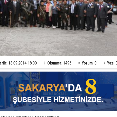
arih:
18.09.2014 18:00
✧
Okunma
: 1496
✧
Yorum
: 0
✧
Yazı 