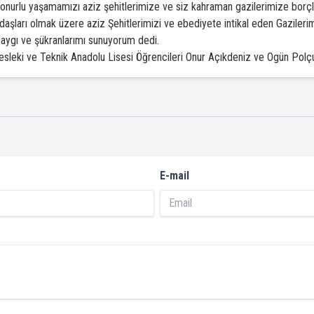
onurlu yaşamamızı aziz şehitlerimize ve siz kahraman gazilerimize borçlu
aşları olmak üzere aziz Şehitlerimizi ve ebediyete intikal eden Gazilerim
 saygı ve şükranlarımı sunuyorum dedi.
leki ve Teknik Anadolu Lisesi Öğrencileri Onur Açıkdeniz ve Ogün Polçum
E-mail