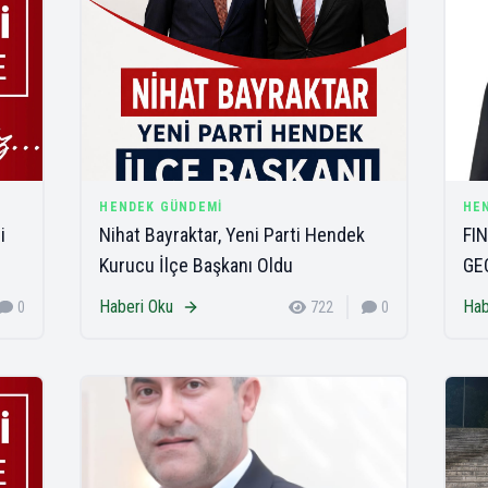
HENDEK GÜNDEMI
HE
i
Nihat Bayraktar, Yeni Parti Hendek
FIN
Kurucu İlçe Başkanı Oldu
GE
Haberi Oku
Hab
0
722
0