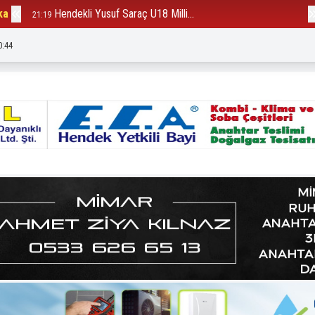
ka
Hendekli Yusuf Saraç U18 Milli...
B
21:19
12:23
0:46