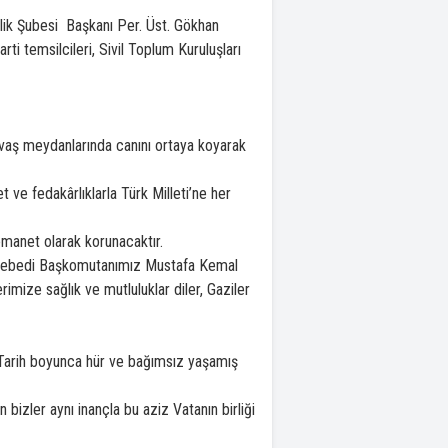
k Şubesi Başkanı Per. Üst. Gökhan
ti temsilcileri, Sivil Toplum Kuruluşları
avaş meydanlarında canını ortaya koyarak
t ve fedakârlıklarla Türk Milleti’ne her
emanet olarak korunacaktır.
or, ebedi Başkomutanımız Mustafa Kemal
rimize sağlık ve mutluluklar diler, Gaziler
Tarih boyunca hür ve bağımsız yaşamış
 bizler aynı inançla bu aziz Vatanın birliği