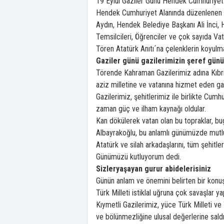
19 Eylül Gaziler Günü Hendek Cumhuriyet 
Hendek Cumhuriyet Alanında düzenlenen 
Aydın, Hendek Belediye Başkanı Ali İnci, H
Temsilcileri, Öğrenciler ve çok sayıda Vat
Tören Atatürk Anıtı´na çelenklerin koyulma
Gaziler günü gazilerimizin şeref gün
Törende Kahraman Gazilerimiz adına Kıbrı
aziz milletine ve vatanına hizmet eden ga
Gazilerimiz, şehitlerimiz ile birlikte Cumhu
zaman güç ve ilham kaynağı oldular.
Kan dökülerek vatan olan bu topraklar, bu
Albayrakoğlu, bu anlamlı günümüzde mutlu
Atatürk ve silah arkadaşlarını, tüm şehitle
Günümüzü kutluyorum dedi.
Sizleryaşayan gurur abidelerisiniz
Günün anlam ve önemini belirten bir kon
Türk Milleti istiklal uğruna çok savaşlar y
Kıymetli Gazilerimiz, yüce Türk Milleti ve 
ve bölünmezliğine ulusal değerlerine sald