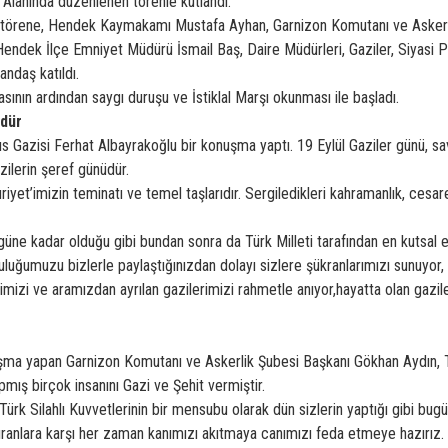
Alanında düzenlenen törenle kutlandı.
törene, Hendek Kaymakamı Mustafa Ayhan, Garnizon Komutanı ve Askerli
endek İlçe Emniyet Müdürü İsmail Baş, Daire Müdürleri, Gaziler, Siyasi Par
andaş katıldı.
sının ardından saygı duruşu ve İstiklal Marşı okunması ile başladı.
üdür
s Gazisi Ferhat Albayrakoğlu bir konuşma yaptı. 19 Eylül Gaziler günü, s
zilerin şeref günüdür.
riyet’imizin teminatı ve temel taşlarıdır. Sergiledikleri kahramanlık, cesare
güne kadar olduğu gibi bundan sonra da Türk Milleti tarafından en kutsal 
luğumuzu bizlerle paylaştığınızdan dolayı sizlere şükranlarımızı sunuy
rimizi ve aramızdan ayrılan gazilerimizi rahmetle anıyor,hayatta olan gazile
uşma yapan Garnizon Komutanı ve Askerlik Şubesi Başkanı Gökhan Aydın, 
apmış birçok insanını Gazi ve Şehit vermiştir.
Türk Silahlı Kuvvetlerinin bir mensubu olarak dün sizlerin yaptığı gibi bugün
ıranlara karşı her zaman kanımızı akıtmaya canımızı feda etmeye hazırız.