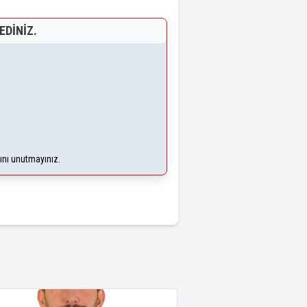
EDINIZ.
ğını unutmayınız.