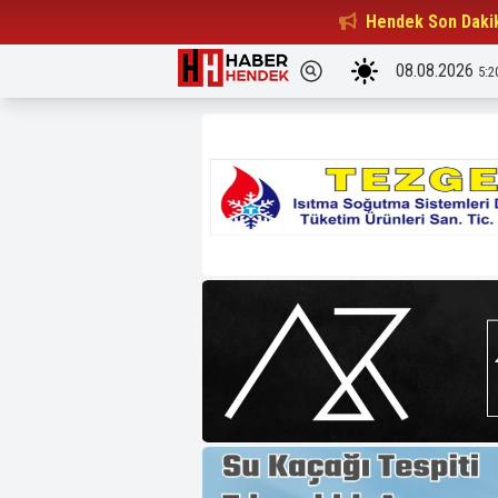
Beşiktaşlılar Derneği Başkanı...
Hendek Son Daki
15:32
08.08.2026
5:2