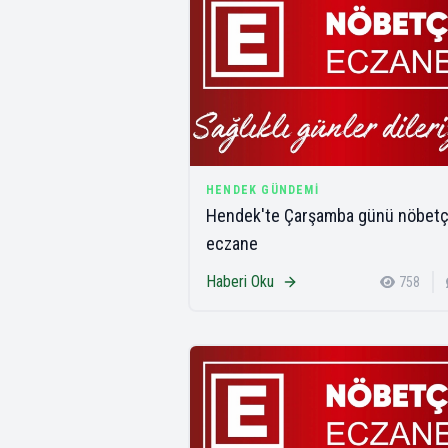
HENDEK GÜNDEMI
Hendek'te Çarşamba günü nöbetç
eczane
Haberi Oku
758