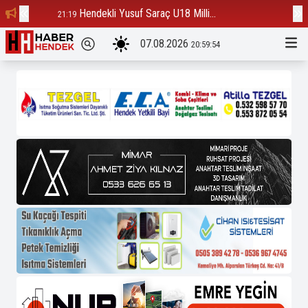
Hendekli Yusuf Saraç U18 Milli...
Ba
21:19
12:23
07.08.2026
20:59:55