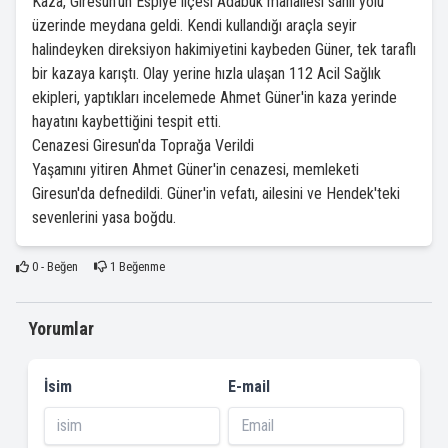
​Kaza, Giresun'un Espiye ilçesi Adabük mahallesi sahil yolu
üzerinde meydana geldi. Kendi kullandığı araçla seyir
halindeyken direksiyon hakimiyetini kaybeden Güner, tek taraflı
bir kazaya karıştı. Olay yerine hızla ulaşan 112 Acil Sağlık
ekipleri, yaptıkları incelemede Ahmet Güner'in kaza yerinde
hayatını kaybettiğini tespit etti.
​Cenazesi Giresun'da Toprağa Verildi
​Yaşamını yitiren Ahmet Güner'in cenazesi, memleketi
Giresun'da defnedildi. Güner'in vefatı, ailesini ve Hendek'teki
sevenlerini yasa boğdu.
0
- Beğen
1
Beğenme
Yorumlar
İsim
E-mail