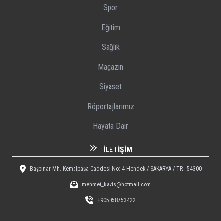
Spor
Eğitim
Sağlık
Magazin
Siyaset
Röportajlarımız
Hayata Dair
İLETIŞIM
Başpınar Mh. Kemalpaşa Caddesi No: 4 Hendek / SAKARYA / TR - 54300
mehmet_kavis@hotmail.com
+905058753422