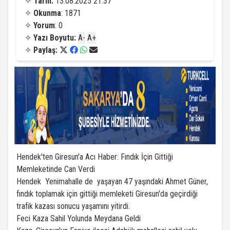
✧
Tarih:
13.08.2025 21:37
✧
Okunma
: 1871
✧
Yorum
: 0
✧
Yazı Boyutu:
A-
A+
✧
Paylaş:
​Hendek'ten Giresun'a Acı Haber: Fındık İçin Gittiği
Memleketinde Can Verdi
​Hendek Yenimahalle de yaşayan 47 yaşındaki Ahmet Güner,
fındık toplamak için gittiği memleketi Giresun'da geçirdiği
trafik kazası sonucu yaşamını yitirdi.
​Feci Kaza Sahil Yolunda Meydana Geldi