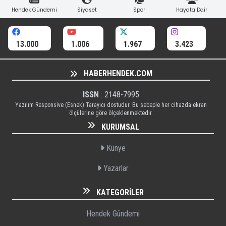
Hendek Gündemi
Siyaset
Spor
Hayata Dair
13.000
1.006
1.967
3.423
HABERHENDEK.COM
ISSN
: 2148-7995
Yazılım Responsive (Esnek) Tarayıcı dostudur. Bu sebeple her cihazda ekran
ölçülerine göre ölçeklenmektedir.
KURUMSAL
Künye
Yazarlar
KATEGORILER
Hendek Gündemi