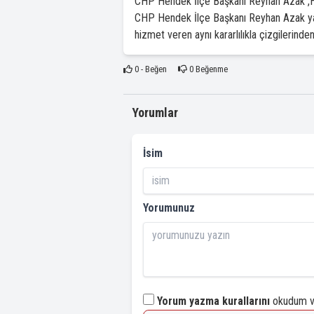
CHP Hendek İlçe Başkanı Reyhan Azak ,Hab
CHP Hendek İlçe Başkanı Reyhan Azak yayım
hizmet veren aynı kararlılıkla çizgilerin
0
- Beğen
0
Beğenme
Yorumlar
İsim
Yorumunuz
Yorum yazma kurallarını
okudum ve