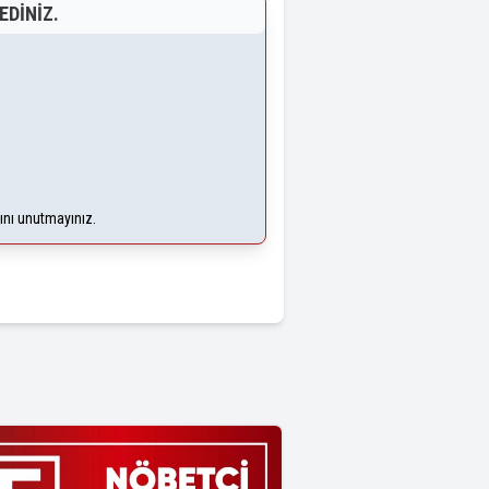
EDINIZ.
ğını unutmayınız.