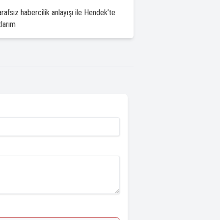
afsız habercilik anlayışı ile Hendek’te
tlarım