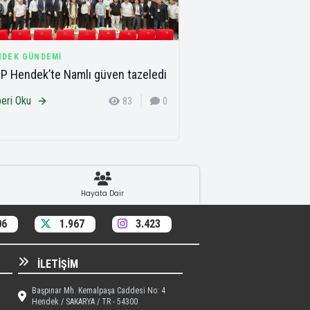
NDEK GÜNDEMI
 Hendek’te Namlı güven tazeledi
eri Oku
83
0
Hayata Dair
06
1.967
3.423
İLETIŞIM
Başpınar Mh. Kemalpaşa Caddesi No: 4
Hendek / SAKARYA / TR - 54300