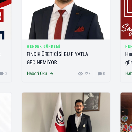
HENDEK GÜNDEMI
HE
k
FINDIK ÜRETİCİSİ BU FİYATLA
Hen
GEÇİNEMİYOR
gü
Haberi Oku
Hab
0
727
0