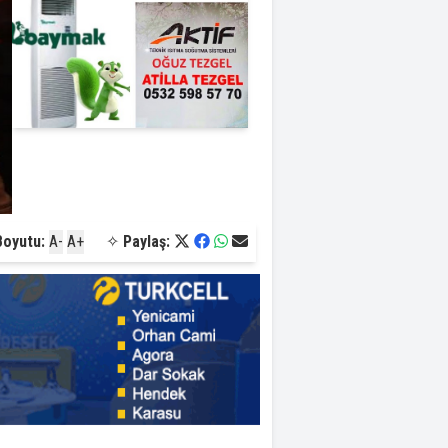
Boyutu:
A-
A+
✧
Paylaş: