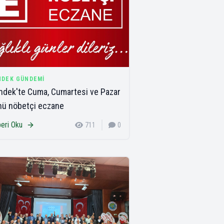
NDEK GÜNDEMI
dek'te Cuma, Cumartesi ve Pazar
nü nöbetçi eczane
eri Oku
711
0