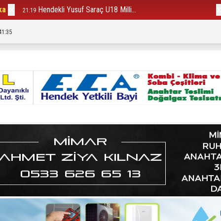
ka
Hendekli Yusuf Saraç U18 Milli...
B
21:19
12:23
41:37