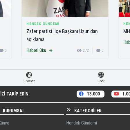
HENDEK GÜNDEMI
HE
Zafer partisi ilçe Başkanı Uzun'dan
MHP
açıklama
Hab
Haberi Oku
0
272
0
Siyaset
Spor
ZI TAKIP EDIN:
13.000
1.0
KURUMSAL
KATEGORILER
ünye
Hendek Gündemi