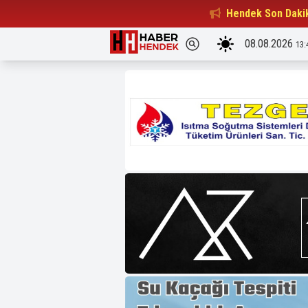
Beşiktaşlılar Derneği Başkanı...
Hendek Son Daki
15:32
08.08.2026
13: