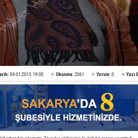
arih:
04.01.2015 19:00
✧
Okunma
: 2061
✧
Yorum
: 0
✧
Yazı 