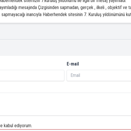
erhendek sitemizin 7.kuruluş yıldönümü ile ilgili bir mesaj yayımladı.
ladığı mesajında Çizgisinden sapmadan, gerçek , ilkeli , objektif ve tar
den sapmayacağı inancıyla Haberhendek sitesinin 7. Kuruluş yıldönümünü ku
E-mail
 kabul ediyorum.