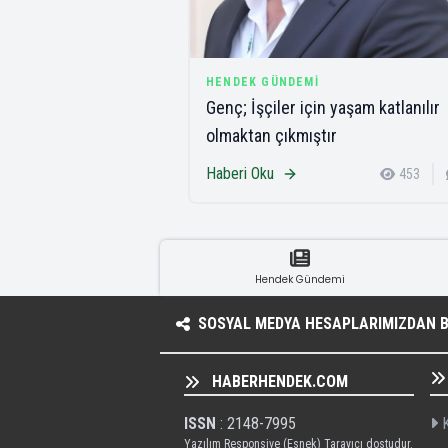
HENDEK GÜNDEMI
Genç; İşçiler için yaşam katlanılır
olmaktan çıkmıştır
Haberi Oku
453
Hendek Gündemi
SOSYAL MEDYA HESAPLARIMIZDAN BI
HABERHENDEK.COM
ISSN
: 2148-7995
K
Yazılım Responsive (Esnek) Tarayıcı dostudur.