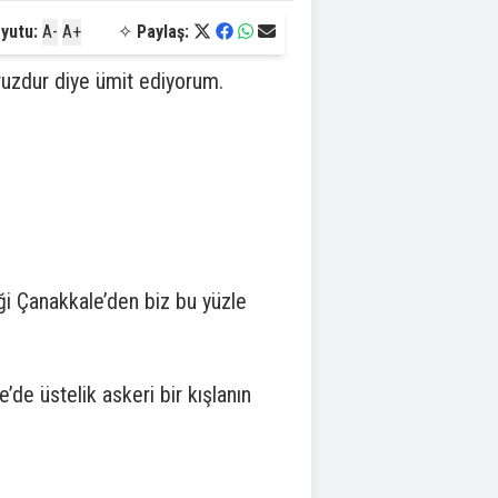
yutu:
A-
A+
✧
Paylaş:
ruzdur diye ümit ediyorum.
ği Çanakkale’den biz bu yüzle
de üstelik askeri bir kışlanın