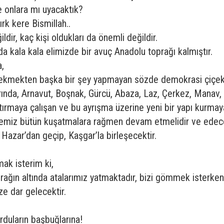
e onlara mı uyacaktık?
rk kere Bismillah..
ir, kaç kişi oldukları da önemli değildir.
 kala kala elimizde bir avuç Anadolu toprağı kalmıştır.
a,
ekmekten başka bir şey yapmayan sözde demokrasi çiçekl
arında, Arnavut, Boşnak, Gürcü, Abaza, Laz, Çerkez, Manav,
ıştırmaya çalışan ve bu ayrışma üzerine yeni bir yapı kurma
elemiz bütün kuşatmalara rağmen devam etmelidir ve edec
azar’dan geçip, Kaşgar’la birleşecektir.
mak isterim ki,
rağın altında atalarımız yatmaktadır, bizi gömmek isterken 
e dar gelecektir.
rduların başbuğlarına!