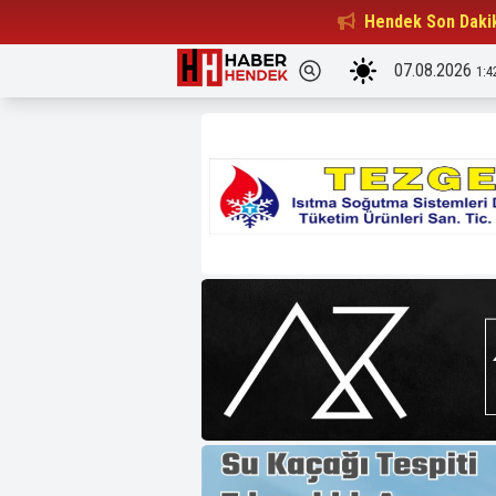
Beşiktaşlılar Derneği Başkanı...
Hendek Son Daki
15:32
07.08.2026
1:4