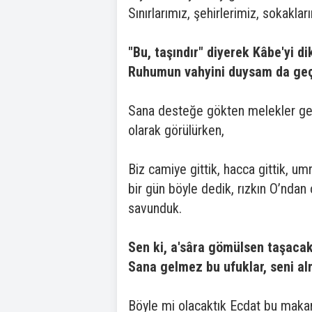
Sınırlarımız, şehirlerimiz, sokaklar
"Bu, taşındır" diyerek Kâbe'yi d
Ruhumun vahyini duysam da geç
Sana desteğe gökten melekler gel
olarak görülürken,
Biz camiye gittik, hacca gittik, u
bir gün böyle dedik, rızkın O’ndan
savunduk.
Sen ki, a'sâra gömülsen taşacak
Sana gelmez bu ufuklar, seni al
Böyle mi olacaktık Ecdat bu makam