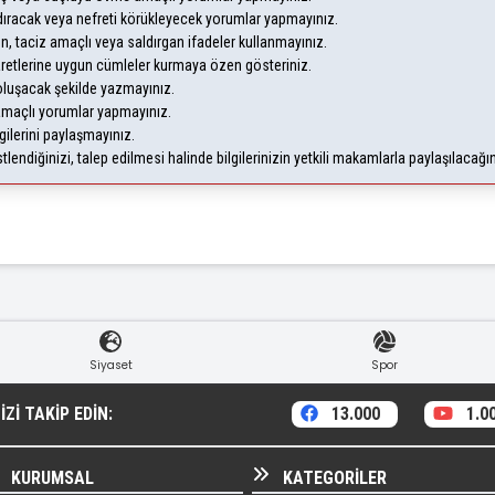
andıracak veya nefreti körükleyecek yorumlar yapmayınız.
eyen, taciz amaçlı veya saldırgan ifadeler kullanmayınız.
aretlerine uygun cümleler kurmaya özen gösteriniz.
uşacak şekilde yazmayınız.
 amaçlı yorumlar yapmayınız.
gilerini paylaşmayınız.
endiğinizi, talep edilmesi halinde bilgilerinizin yetkili makamlarla paylaşılacağı
Siyaset
Spor
ZI TAKIP EDIN:
13.000
1.0
KURUMSAL
KATEGORILER