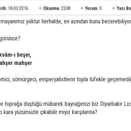
rih:
18.03.2016
✧
Okunma
: 2538
✧
Yorum
: 0
✧
Yazı Bo
rmayanımız yoktur herhalde, en azından bunu becerebiliyo
 görünce?
kvâm-ı beşer,
mahşer mahşer
mici, sömürgeci, emperyalistlerin topla tüfekle geçemedi
e toprağa düştüğü mübarek bayrağımızı biz Diyarbakır Lice’
kara yüzümüzle çıkabilir miyiz karşılarına?