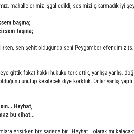
ımız, mahallelerimiz işgal edildi, sesimizi çıkarmadık iyi şey
iksem başına;
irsem taşına;
irken, sen şehit olduğunda seni Peygamber efendimiz (s.a
mreye gittik fakat hakkı hukuku terk ettik, yanlışa yanlış, 
 olduğunu unutup kesilecek diye korktuk. Onlar yanlış yaptı
sın... Heyhat,
maz bu cihat...
lara erişirken biz sadece bir “Heyhat “ olarak mı kalacakt