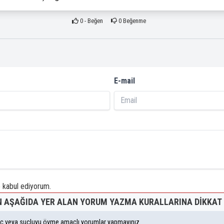
0
- Beğen
0
Beğenme
E-mail
kabul ediyorum.
 AŞAĞIDA YER ALAN YORUM YAZMA KURALLARINA DIKKAT 
suç veya suçluyu övme amaçlı yorumlar yapmayınız.