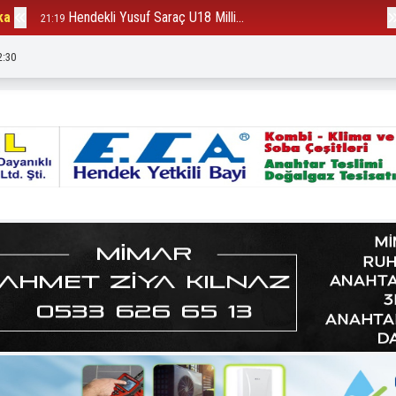
ka
Hendekli Yusuf Saraç U18 Milli...
B
21:19
12:23
2:31