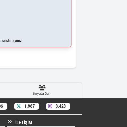
nı unutmayınız.
Hayata Dair
06
1.967
3.423
İLETIŞIM