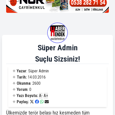
Süper Admin
Suçlu Sizsiniz!
✧
Yazar
: Süper Admin
✧
Tarih:
14.03.2016
✧
Okunma
: 2600
✧
Yorum
: 0
✧
Yazı Boyutu:
A-
A+
✧
Paylaş:
Ülkemizde terör belası hız kesmeden tüm