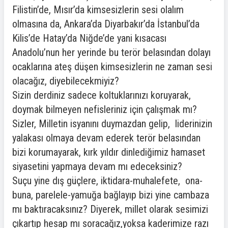
Filistin’de, Mısır’da kimsesizlerin sesi olalım
olmasına da, Ankara’da Diyarbakır’da İstanbul’da
Kilis’de Hatay’da Niğde’de yani kısacası
Anadolu’nun her yerinde bu terör belasından dolayı
ocaklarına ateş düşen kimsesizlerin ne zaman sesi
olacağız, diyebilecekmiyiz?
Sizin derdiniz sadece koltuklarınızı koruyarak,
doymak bilmeyen nefisleriniz için çalışmak mı?
Sizler, Milletin isyanını duymazdan gelip, liderinizin
yalakası olmaya devam ederek terör belasından
bizi korumayarak, kırk yıldır dinlediğimiz hamaset
siyasetini yapmaya devam mı edeceksiniz?
Suçu yine dış güçlere, iktidara-muhalefete, ona-
buna, parelele-yamuğa bağlayıp bizi yine cambaza
mı baktıracaksınız? Diyerek, millet olarak sesimizi
çıkartıp hesap mı soracağız,yoksa kaderimize razı