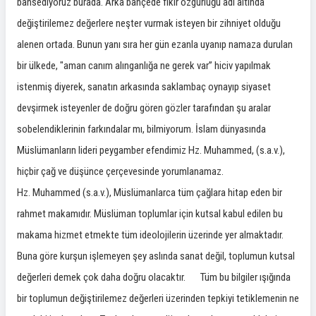
bahsediyoruz burada. Arka bahçede fikir özgürlüğü adı altında
değiştirilemez değerlere neşter vurmak isteyen bir zihniyet olduğu
alenen ortada. Bunun yanı sıra her gün ezanla uyanıp namaza durulan
bir ülkede, "aman canım alınganlığa ne gerek var” hiciv yapılmak
istenmiş diyerek, sanatın arkasında saklambaç oynayıp siyaset
devşirmek isteyenler de doğru gören gözler tarafından şu aralar
sobelendiklerinin farkındalar mı, bilmiyorum. İslam dünyasında
Müslümanların lideri peygamber efendimiz Hz. Muhammed, (s.a.v.),
hiçbir çağ ve düşünce çerçevesinde yorumlanamaz.
Hz. Muhammed (s.a.v.), Müslümanlarca tüm çağlara hitap eden bir
rahmet makamıdır. Müslüman toplumlar için kutsal kabul edilen bu
makama hizmet etmekte tüm ideolojilerin üzerinde yer almaktadır.
Buna göre kurşun işlemeyen şey aslında sanat değil, toplumun kutsal
değerleri demek çok daha doğru olacaktır. Tüm bu bilgiler ışığında
bir toplumun değiştirilemez değerleri üzerinden tepkiyi tetiklemenin ne