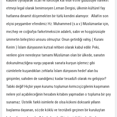
kalbine oynayarak ticari ve ideolojik kâr elde etme güdüsüyle hareket
etmeyi legal olarak benimseyen Leman Dergisi, ülkenin kültürel fay
hatlarına dinamit döşemekten bir türlü kendini alamıyor. Allah’ın son
elçisi peygamber efendimiz Hz. Muhammed (s.a.v.) Müslümanlar için,
mezhep ve coğrafya farketmeksizin adaleti, sabrı ve hoşgörüsüyle
ümmetin birleştirici unsuru olmuştur. Onun getirdiği vahiy, ( Kuranı
Kerim ) İslam dünyasının kutsal rehberi olarak kabul edilir. Peki,
verilere göre neredeyse tamamı Müslüman olan bir ülkede, sanatın
dokunulmazlığına vurgu yaparak sanata kurşun işlemez gibi
cümlelerle kuşandıkları zırhlarla İslam dünyasını hedef alan bu
girişimler, sahiden de sandığımız kadar tesadüfi olarak mı gelişiyor?
Tabiki değil! Hiçbir yayın kurumu toplumun kırmızıçizgilerini kaşımanın
nelere yol açabileceğinin hesabını kitabını yapmadan o topluma bir şey
sunamaz. Üstelik farklı isimlerle de olsa kökeni doksanlı yılların
başlarına dayanan, sözde köklü ve tecrübeli geçinen bir kuruluştan