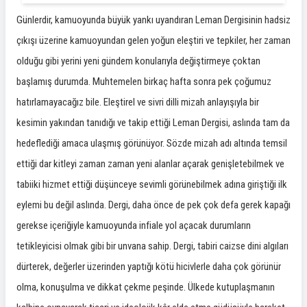
Günlerdir, kamuoyunda büyük yankı uyandıran Leman Dergisinin hadsiz
çıkışı üzerine kamuoyundan gelen yoğun eleştiri ve tepkiler, her zaman
olduğu gibi yerini yeni gündem konularıyla değiştirmeye çoktan
başlamış durumda. Muhtemelen birkaç hafta sonra pek çoğumuz
hatırlamayacağız bile. Eleştirel ve sivri dilli mizah anlayışıyla bir
kesimin yakından tanıdığı ve takip ettiği Leman Dergisi, aslında tam da
hedeflediği amaca ulaşmış görünüyor. Sözde mizah adı altında temsil
ettiği dar kitleyi zaman zaman yeni alanlar açarak genişletebilmek ve
tabiiki hizmet ettiği düşünceye sevimli görünebilmek adına giriştiği ilk
eylemi bu değil aslında. Dergi, daha önce de pek çok defa gerek kapağı
gerekse içeriğiyle kamuoyunda infiale yol açacak durumların
tetikleyicisi olmak gibi bir unvana sahip. Dergi, tabiri caizse dini algıları
dürterek, değerler üzerinden yaptığı kötü hicivlerle daha çok görünür
olma, konuşulma ve dikkat çekme peşinde. Ülkede kutuplaşmanın