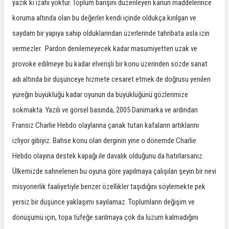
yazık ki izahı yoktur. Toplum barışını düzenleyen kanun maddelerince
koruma altında olan bu değerler kendi içinde oldukça kırılgan ve
saydam bir yapıya sahip olduklarından üzerlerinde tahribata asla izin
vermezler. Pardon denilemeyecek kadar masumiyetten uzak ve
provoke edilmeye bu kadar elverişli bir konu üzerinden sözde sanat
adı altında bir düşünceye hizmete cesaret etmek de doğrusu yenilen
yüreğin büyüklüğü kadar oyunun da büyüklüğünü gözlerimize
sokmakta. Yazılı ve görsel basında, 2005 Danimarka ve ardından
Fransız Charlie Hebdo olaylarına çanak tutan kafaların artıklarını
izliyor gibiyiz. Bahse konu olan derginin yine o dönemde Charlie
Hebdo olayına destek kapağı ile davalık olduğunu da hatırlarsanız.
Ülkemizde sahnelenen bu oyuna göre yapılmaya çalışılan şeyin bir nevi
misyonerlik faaliyetiyle benzer özellikler taşıdığını söylemekte pek
yersiz bir düşünce yaklaşımı sayılamaz. Toplumların değişim ve
dönüşümü için, topa tüfeğe sarılmaya çok da lüzum kalmadığını