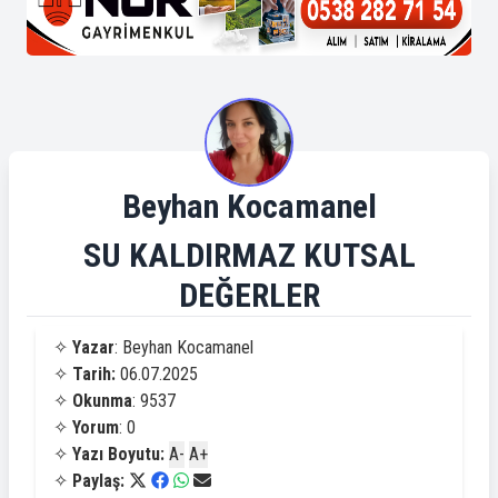
Beyhan Kocamanel
SU KALDIRMAZ KUTSAL
DEĞERLER
✧
Yazar
: Beyhan Kocamanel
✧
Tarih:
06.07.2025
✧
Okunma
: 9537
✧
Yorum
: 0
✧
Yazı Boyutu:
A-
A+
✧
Paylaş: