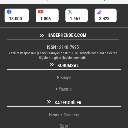
13.000
1.006
1.967
3.423
HABERHENDEK.COM
ISSN
: 2148-7995
Yazılım Responsive (Esnek) Tarayıcı dostudur. Bu sebeple her cihazda ekran
ölçülerine göre ölçeklenmektedir.
KURUMSAL
Künye
Yazarlar
KATEGORILER
Hendek Gündemi
Spor