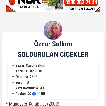
Öznur Salkım
SOLDURULAN ÇİÇEKLER
✧
Yazar
: Öznur Salkım
✧
Tarih:
19.02.2018
✧
Okunma
: 2306
✧
Yorum
: 0
✧
Yazı Boyutu:
A-
A+
✧
Paylaş:
* Münevver Karabulut (2009)