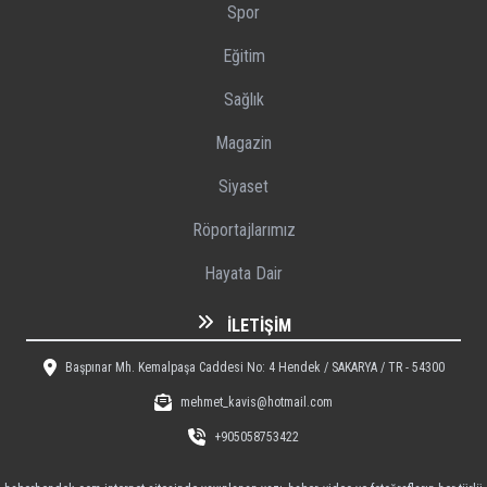
Spor
Eğitim
Sağlık
Magazin
Siyaset
Röportajlarımız
Hayata Dair
İLETIŞIM
Başpınar Mh. Kemalpaşa Caddesi No: 4 Hendek / SAKARYA / TR - 54300
mehmet_kavis@hotmail.com
+905058753422