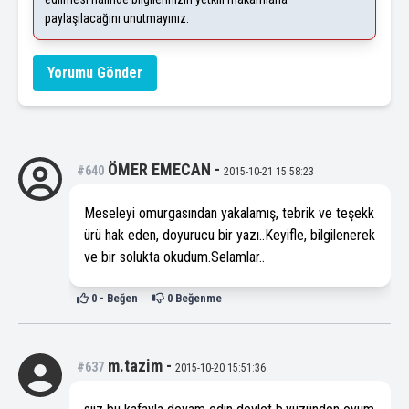
paylaşılacağını unutmayınız.
Yorumu Gönder
ÖMER EMECAN
-
#640
2015-10-21 15:58:23
Meseleyi omurgasından yakalamış, tebrik ve teşekk
ürü hak eden, doyurucu bir yazı..Keyifle, bilgilenerek
ve bir solukta okudum.Selamlar..
0
- Beğen
0
Beğenme
m.tazim
-
#637
2015-10-20 15:51:36