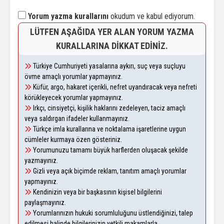
Yorum yazma kurallarını
okudum ve kabul ediyorum.
LÜTFEN AŞAĞIDA YER ALAN YORUM YAZMA
KURALLARINA DIKKAT EDINIZ.
Türkiye Cumhuriyeti yasalarına aykırı, suç veya suçluyu
övme amaçlı yorumlar yapmayınız.
Küfür, argo, hakaret içerikli, nefret uyandıracak veya nefreti
körükleyecek yorumlar yapmayınız.
Irkçı, cinsiyetçi, kişilik haklarını zedeleyen, taciz amaçlı
veya saldırgan ifadeler kullanmayınız.
Türkçe imla kurallarına ve noktalama işaretlerine uygun
cümleler kurmaya özen gösteriniz.
Yorumunuzu tamamı büyük harflerden oluşacak şekilde
yazmayınız.
Gizli veya açık biçimde reklam, tanıtım amaçlı yorumlar
yapmayınız.
Kendinizin veya bir başkasının kişisel bilgilerini
paylaşmayınız.
Yorumlarınızın hukuki sorumluluğunu üstlendiğinizi, talep
edilmesi halinde bilgilerinizin yetkili makamlarla