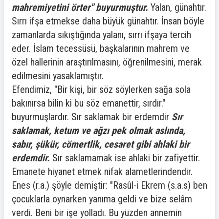
mahremiyetini örter" buyurmuştur.
Yalan, günahtır.
Sırrı ifşa etmekse daha büyük günahtır. İnsan böyle
zamanlarda sıkıştığında yalanı, sırrı ifşaya tercih
eder. İslam tecessüsü, başkalarının mahrem ve
özel hallerinin araştırılmasını, öğrenilmesini, merak
edilmesini yasaklamıştır.
Efendimiz, "Bir kişi, bir söz söylerken sağa sola
bakınırsa bilin ki bu söz emanettir, sırdır."
buyurmuşlardır. Sır saklamak bir erdemdir
Sır
saklamak, ketum ve ağzı pek olmak aslında,
sabır, şükür, cömertlik, cesaret gibi ahlaki bir
erdemdir.
Sır saklamamak ise ahlaki bir zafiyettir.
Emanete hiyanet etmek nifak alametlerindendir.
Enes (r.a.) şöyle demiştir: "Rasûl-i Ekrem (s.a.s) ben
çocuklarla oynarken yanıma geldi ve bize selâm
verdi. Beni bir işe yolladı. Bu yüzden annemin