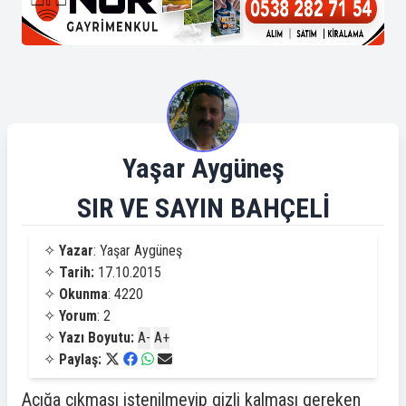
Yaşar Aygüneş
SIR VE SAYIN BAHÇELİ
✧
Yazar
: Yaşar Aygüneş
✧
Tarih:
17.10.2015
✧
Okunma
: 4220
✧
Yorum
: 2
✧
Yazı Boyutu:
A-
A+
✧
Paylaş:
Açığa çıkması istenilmeyip gizli kalması gereken