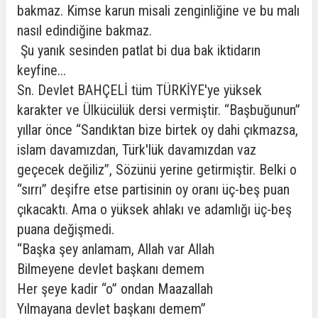
bakmaz. Kimse karun misali zenginliğine ve bu malı
nasıl edindiğine bakmaz.
Şu yanık sesinden patlat bi dua bak iktidarın
keyfine...
Sn. Devlet BAHÇELİ tüm TÜRKİYE'ye yüksek
karakter ve Ülkücülük dersi vermiştir. “Başbuğunun”
yıllar önce “Sandıktan bize birtek oy dahi çıkmazsa,
islam davamızdan, Türk'lük davamızdan vaz
geçecek değiliz”, Sözünü yerine getirmiştir. Belki o
“sırrı” deşifre etse partisinin oy oranı üç-beş puan
çıkacaktı. Ama o yüksek ahlakı ve adamlığı üç-beş
puana değişmedi.
“Başka şey anlamam, Allah var Allah
Bilmeyene devlet başkanı demem
Her şeye kadir “o” ondan Maazallah
Yılmayana devlet başkanı demem”