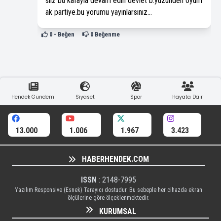
siiz bu kafayla devam edin devlet b.yüzünden oyum
ak partiye.bu yorumu yayınlarsınız...
0
- Beğen
0
Beğenme
Hendek Gündemi
Siyaset
Spor
Hayata Dair
13.000
1.006
1.967
3.423
HABERHENDEK.COM
ISSN
: 2148-7995
Yazılım Responsive (Esnek) Tarayıcı dostudur. Bu sebeple her cihazda ekran
ölçülerine göre ölçeklenmektedir.
KURUMSAL