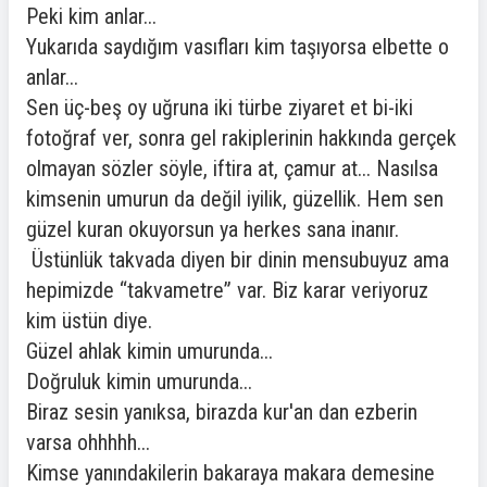
Peki kim anlar...
Yukarıda saydığım vasıfları kim taşıyorsa elbette o
anlar...
Sen üç-beş oy uğruna iki türbe ziyaret et bi-iki
fotoğraf ver, sonra gel rakiplerinin hakkında gerçek
olmayan sözler söyle, iftira at, çamur at... Nasılsa
kimsenin umurun da değil iyilik, güzellik. Hem sen
güzel kuran okuyorsun ya herkes sana inanır.
Üstünlük takvada diyen bir dinin mensubuyuz ama
hepimizde “takvametre” var. Biz karar veriyoruz
kim üstün diye.
Güzel ahlak kimin umurunda...
Doğruluk kimin umurunda...
Biraz sesin yanıksa, birazda kur'an dan ezberin
varsa ohhhhh...
Kimse yanındakilerin bakaraya makara demesine