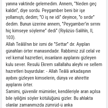
yanına vaktinde gelemedim. Annem, "Neden geç
kaldın", diye sordu. Peygamber beni bir işe
yollamıştı, dedim; "O iş ne idi" deyince, "o sırdır"
dedim. Bunun üzerine annem, "Peygamber'in sırrını
hiç kimseye söyleme" dedi" (Riyâzüs-Salihîn, II,
103).
Allah Teâlâ'nın bir ismi de "Settar" dır. Ayıpları
günahları örter manasındadır. Rabbimiz zül celal ve
vel kemal hazretleri, insanların ayıplarını gizleyen
kulu sever. Resulü Ekrem sallallahu aleyhi ve sellem
hazretleri buyurdular: - Allah Teâlâ arkadaşının
ayıbını gizleyen kimselerin, dünya ve ahirette
ayıplarını örter.
Samimi, güvenilir müminler, kendileriyle aran açılsa
bile iyiliğini söyler kötülüğünü gizler. Bu ahlakta
olanlar zamanımızda zümrüd-ü anka