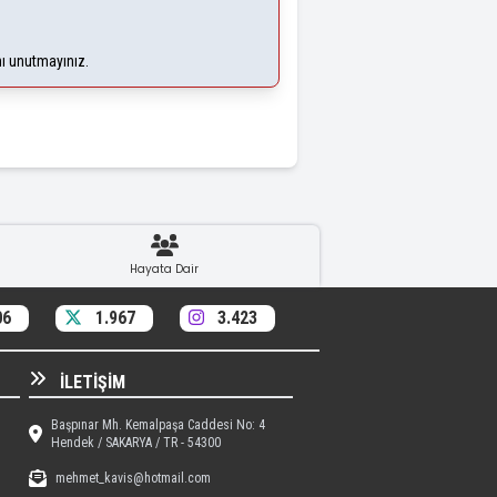
nı unutmayınız.
Hayata Dair
06
1.967
3.423
İLETIŞIM
Başpınar Mh. Kemalpaşa Caddesi No: 4
Hendek / SAKARYA / TR - 54300
mehmet_kavis@hotmail.com