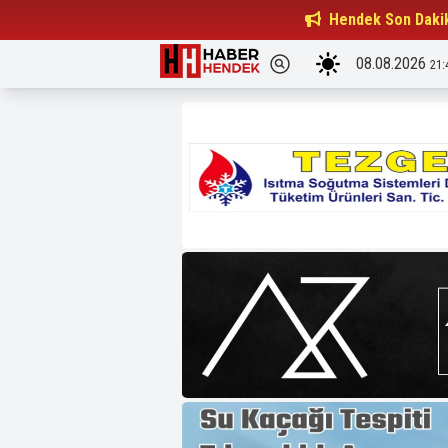
Beşiktaşlılar Derneği Başkanı...
Hendek Son Daki
15:32
08.08.2026
21: