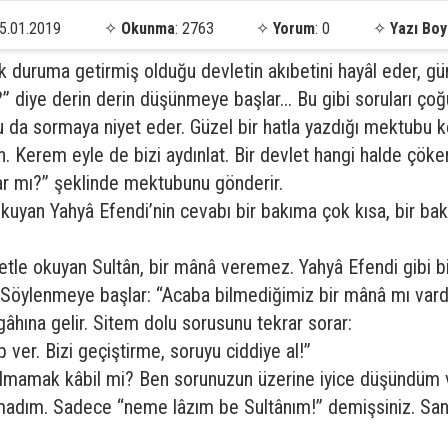
5.01.2019
✧
Okunma
: 2763
✧
Yorum
: 0
✧
Yazı Boy
 duruma getirmiş olduğu devletin akıbetini hayâl eder, gü
” diye derin derin düşünmeye başlar... Bu gibi soruları ç
da sormaya niyet eder. Güzel bir hatla yazdığı mektubu ke
fsın. Kerem eyle de bizi aydınlat. Bir devlet hangi halde çök
rar mı?” şeklinde mektubunu gönderir.
kuyan Yahyâ Efendi’nin cevabı bir bakıma çok kısa, bir bakım
tle okuyan Sultân, bir mânâ veremez. Yahyâ Efendi gibi bir
 Söylenmeye başlar: “Acaba bilmediğimiz bir mânâ mı vardı
gâhına gelir. Sitem dolu sorusunu tekrar sorar:
er. Bizi geçiştirme, soruyu ciddiye al!”
almamak kâbil mi? Ben sorunuzun üzerine iyice düşündüm v
madım. Sadece “neme lâzım be Sultânım!” demişsiniz. Sanki