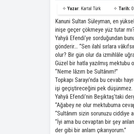
✧
Yazar
: Kartal Türk
✧
Tarih:
0
Kanuni Sultan Süleyman, en yüksek
inişe geçer çökmeye yüz tutar mı?
Yahyâ Efendi’ye sorduğundan bunu 
gönderir... “Sen ilahî sırlara vâkı
olur? Bir gün olur da izmihlâle uğ
Güzel bir hatla yazılmış mektubu o
“Neme lâzım be Sultânım!”
Topkapı Sarayı’nda bu cevabı hayre
işi geçiştireceğini pek düşünmez.
Yahyâ Efendi’nin Beşiktaş’taki der
“Ağabey ne olur mektubuma cevap v
“Sultânım sizin sorunuzu ciddiye 
“İyi ama bu cevaptan bir şey anla
der gibi bir anlam çıkarıyorum.”