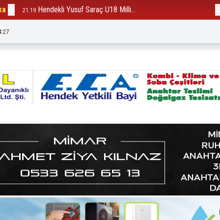
ka
Hendekli Yusuf Saraç U18 Milli...
B
21:19
12:23
4:29