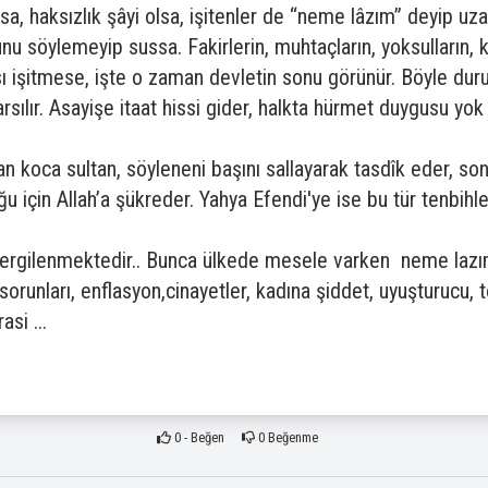
sa, haksızlık şâyi olsa, işitenler de “neme lâzım” deyip uza
nu söylemeyip sussa. Fakirlerin, muhtaçların, yoksulların, 
ı işitmese, işte o zaman devletin sonu görünür. Böyle dur
arsılır. Asayişe itaat hissi gider, halkta hürmet duygusu yo
n koca sultan, söyleneni başını sallayarak tasdîk eder, so
u için Allah’a şükreder. Yahya Efendi'ye ise bu tür tenbihl
a sergilenmektedir.. Bunca ülkede mesele varken neme laz
 sorunları, enflasyon,cinayetler, kadına şiddet, uyuşturucu, 
si ...
0
- Beğen
0
Beğenme