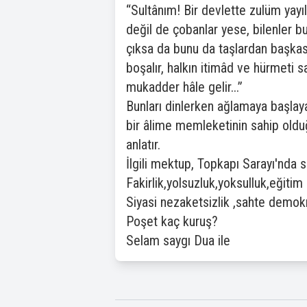
“Sultânım! Bir devlette zulüm yayıl
değil de çobanlar yese, bilenler bu
çıksa da bunu da taşlardan başkas
boşalır, halkın itimâd ve hürmeti s
mukadder hâle gelir...”
Bunları dinlerken ağlamaya başlaya
bir âlime memleketinin sahip olduğ
anlatır.
İlgili mektup, Topkapı Sarayı'nd
Fakirlik,yolsuzluk,yoksulluk,eğitim
Siyasi nezaketsizlik ,sahte demokra
Poşet kaç kuruş?
Selam saygı Dua ile