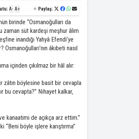
utu:
A-
A+
✧
Paylaş:
nün birinde “Osmanoğulları da
oğu zaman süt kardeşi meşhur âlim
şfine inandığı Yahyâ Efendi’ye
er? Osmanoğulları’nın âkıbeti nasıl
a içinden çıkılmaz bir hâl alır:
 zâtın böylesine basit bir cevapla
r bu cevapta?” Nihayet kalkar,
e kanaatimi de açıkça arz ettim.”
 “Beni böyle işlere karıştırma”