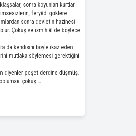
klaşsalar, sonra koyunları kurtlar
kimsesizlerin, feryâdı göklere
umlardan sonra devletin hazinesi
k olur. Çöküş ve izmihlâl de böylece
nra da kendisini böyle ikaz eden
erini mutlaka söylemesi gerektiğini
ım diyenler poşet derdine düşmüş.
toplumsal çöküş ...