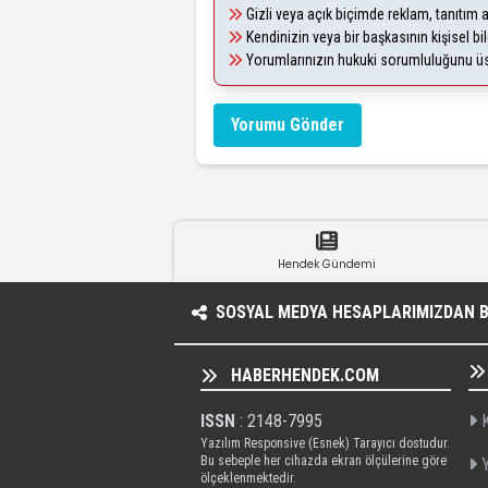
Gizli veya açık biçimde reklam, tanıtım
Kendinizin veya bir başkasının kişisel bil
Yorumlarınızın hukuki sorumluluğunu üstl
Yorumu Gönder
Hendek Gündemi
SOSYAL MEDYA HESAPLARIMIZDAN BI
HABERHENDEK.COM
ISSN
: 2148-7995
K
Yazılım Responsive (Esnek) Tarayıcı dostudur.
Bu sebeple her cihazda ekran ölçülerine göre
Y
ölçeklenmektedir.