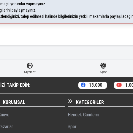
 amaçlı yorumlar yapmayınız.
gilerini paylaşmayınız.
endiğinizi, talep edilmesi halinde bilgilerinizin yetkili makamlarla paylaşılacağı
Siyaset
Spor
ZI TAKIP EDIN:
13.000
1.0
KURUMSAL
KATEGORILER
ünye
Hendek Gündemi
azarlar
Spor