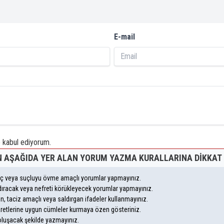
E-mail
kabul ediyorum.
 AŞAĞIDA YER ALAN YORUM YAZMA KURALLARINA DIKKAT 
suç veya suçluyu övme amaçlı yorumlar yapmayınız.
andıracak veya nefreti körükleyecek yorumlar yapmayınız.
eyen, taciz amaçlı veya saldırgan ifadeler kullanmayınız.
aretlerine uygun cümleler kurmaya özen gösteriniz.
uşacak şekilde yazmayınız.