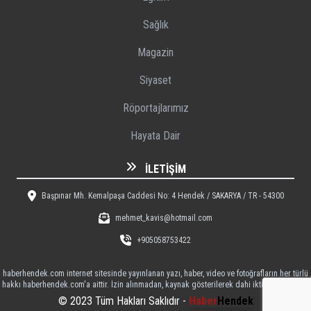
Sağlık
Magazin
Siyaset
Röportajlarımız
Hayata Dair
İLETIŞIM
Başpınar Mh. Kemalpaşa Caddesi No: 4 Hendek / SAKARYA / TR - 54300
mehmet_kavis@hotmail.com
+905058753422
haberhendek.com internet sitesinde yayınlanan yazı, haber, video ve fotoğrafların her türlü
hakkı haberhendek.com'a aittir. İzin alınmadan, kaynak gösterilerek dahi iktibas edilemez
© 2023 Tüm Hakları Saklıdır -
Haber
Hendek