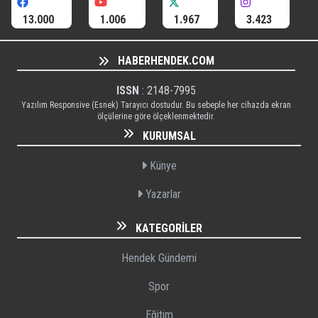
13.000
1.006
1.967
3.423
HABERHENDEK.COM
ISSN
: 2148-7995
Yazılım Responsive (Esnek) Tarayıcı dostudur. Bu sebeple her cihazda ekran
ölçülerine göre ölçeklenmektedir.
KURUMSAL
Künye
Yazarlar
KATEGORILER
Hendek Gündemi
Spor
Eğitim