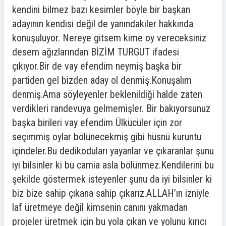
kendini bilmez bazı kesimler böyle bir başkan
adayının kendisi değil de yanındakiler hakkında
konuşuluyor. Nereye gitsem kime oy vereceksiniz
desem ağızlarından BİZİM TURGUT ifadesi
çıkıyor.Bir de vay efendim neymiş başka bir
partiden gel bizden aday ol denmiş.Konuşalım
denmiş.Ama söyleyenler beklenildiği halde zaten
verdikleri randevuya gelmemişler. Bir bakıyorsunuz
başka birileri vay efendim Ülkücüler için zor
seçimmiş oylar bölünecekmiş gibi hüsnü kuruntu
içindeler.Bu dedikoduları yayanlar ve çıkaranlar şunu
iyi bilsinler ki bu camia asla bölünmez.Kendilerini bu
şekilde göstermek isteyenler şunu da iyi bilsinler ki
biz bize sahip çıkana sahip çıkarız.ALLAH’ın izniyle
laf üretmeye değil kimsenin canını yakmadan
projeler üretmek için bu yola çıkan ve yolunu kırıcı