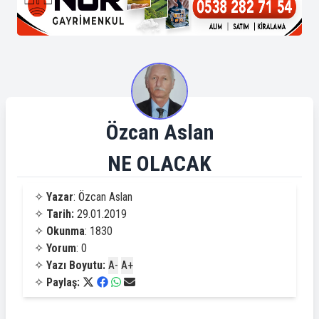
Özcan Aslan
NE OLACAK
✧
Yazar
: Özcan Aslan
✧
Tarih:
29.01.2019
✧
Okunma
: 1830
✧
Yorum
: 0
✧
Yazı Boyutu:
A-
A+
✧
Paylaş: