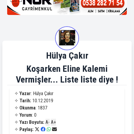
Hülya Çakır
Koşarken Eline Kalemi
Vermişler... Liste liste diye !
✧
Yazar
: Hülya Çakır
✧
Tarih:
10.12.2019
✧
Okunma
: 1837
✧
Yorum
: 0
✧
Yazı Boyutu:
A-
A+
✧
Paylaş: