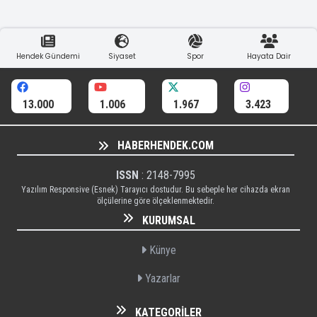
Hendek Gündemi
Siyaset
Spor
Hayata Dair
13.000
1.006
1.967
3.423
HABERHENDEK.COM
ISSN
: 2148-7995
Yazılım Responsive (Esnek) Tarayıcı dostudur. Bu sebeple her cihazda ekran
ölçülerine göre ölçeklenmektedir.
KURUMSAL
Künye
Yazarlar
KATEGORILER