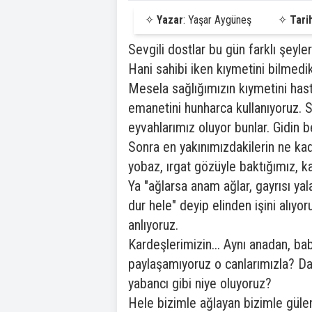
✧
Yazar
: Yaşar Aygüneş
✧
Tari
Sevgili dostlar bu gün farklı şeyler
Hani sahibi iken kıymetini bilmedi
Mesela sağlığımızın kıymetini ha
emanetini hunharca kullanıyoruz. 
eyvahlarımız oluyor bunlar. Gidin b
Sonra en yakınımızdakilerin ne kada
yobaz, ırgat gözüyle baktığımız, k
Ya "ağlarsa anam ağlar, gayrısı yal
dur hele" deyip elinden işini alıyo
anlıyoruz.
Kardeşlerimizin... Aynı anadan, ba
paylaşamıyoruz o canlarımızla? D
yabancı gibi niye oluyoruz?
Hele bizimle ağlayan bizimle gülen 