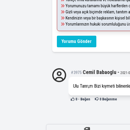
Yorumunuzu tamamı büyük harflerden ol
Gizli veya açık biçimde reklam, tanıtım
Kendinizin veya bir başkasının kişisel bil
Yorumlarınızın hukuki sorumluluğunu üstl
Yorumu Gönder
Cemil Babaoglu
-
#3975
2021-0
Ulu Tanrı,m Bizi kıymeti bilinen
0
- Beğen
0
Beğenme