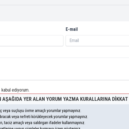
E-mail
kabul ediyorum.
 AŞAĞIDA YER ALAN YORUM YAZMA KURALLARINA DIKKAT 
suç veya suçluyu övme amaçlı yorumlar yapmayınız.
andıracak veya nefreti körükleyecek yorumlar yapmayınız.
eyen, taciz amaçlı veya saldırgan ifadeler kullanmayınız.
aretlerine uygun cümleler kurmaya özen gösteriniz.