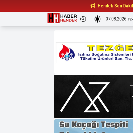
Beşiktaşlılar Derneği Başkanı...
Hendek Son Daki
15:32
07.08.2026
13: