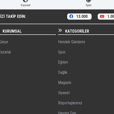
Siyaset
Spor
ZI TAKIP EDIN:
13.000
1.0
KURUMSAL
KATEGORILER
ünye
Hendek Gündemi
azarlar
Spor
Eğitim
Sağlık
Magazin
Siyaset
Röportajlarımız
Hayata Dair