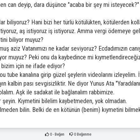
ıyken can deyip, dara düşünce "acaba bir şey mi isteyecek?"
r biliyoruz? Hani bizi her türlü kötülükten, kötülerden koll
 istiyoruz, aş istiyoruz iş istiyoruz. Amma vergi ödemeye g
tini biliyor muyuz?
ulmuş aziz Vatanımızı ne kadar seviyoruz? Ecdadımızın canı
yor muyuz? Peki onu da kaybedince mi kıymetlendireceğiz. 
izim için ne ifade ediyor?
 tube kanalına girip güzel şeylerin videolarını izleyelim. İy
yın kalbin pası sevgisizliktir. Ne diyor Yunus Ata "Yaradıla
lalım. Aşk ile sadakat ile bağlanalım rabbimize.
r şeyin. Kıymetini bilelim kaybetmeden, yok olmadan.
meden bilin. Belki de en kötünün (benim) kıymetini bilmek s
0
- Beğen
0
Beğenme