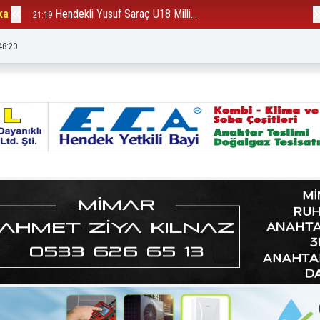
ka
Hendekli Yusuf Saraç U18 Milli...
B
21:19
12:23
48:21