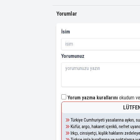
Yorumlar
İsim
Yorumunuz
Yorum yazma kurallarını
okudum ve 
LÜTFEN
Türkiye Cumhuriyeti yasalarına aykırı, 
Küfür, argo, hakaret içerikli, nefret uy
Irkçı, cinsiyetçi, kişilik haklarını zedel
Türkçe imla kurallarına ve noktalama iş