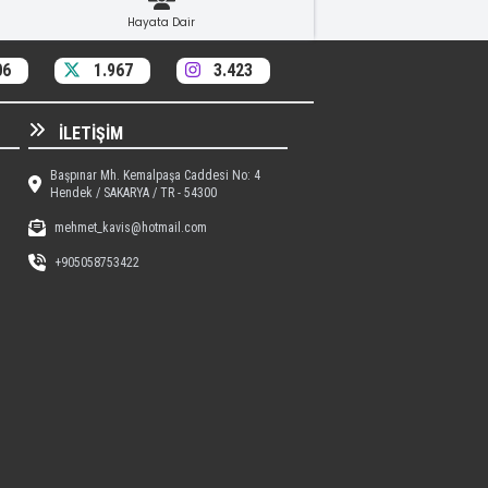
Hayata Dair
06
1.967
3.423
İLETIŞIM
Başpınar Mh. Kemalpaşa Caddesi No: 4
Hendek / SAKARYA / TR - 54300
mehmet_kavis@hotmail.com
+905058753422