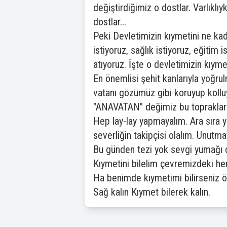
değiştirdiğimiz o dostlar. Varlıkl
dostlar...
Peki Devletimizin kıymetini ne kada
istiyoruz, sağlık istiyoruz, eğitim
atıyoruz. İşte o devletimizin kıyme
En önemlisi şehit kanlarıyla yoğr
vatanı gözümüz gibi koruyup kollu
"ANAVATAN" değimiz bu topraklar b
Hep lay-lay yapmayalım. Ara sıra you
severliğin takipçisi olalım. Unutma
Bu günden tezi yok sevgi yumağı o
Kıymetini bilelim çevremizdeki he
Ha benimde kıymetimi bilirseniz öl
Sağ kalın Kıymet bilerek kalın.