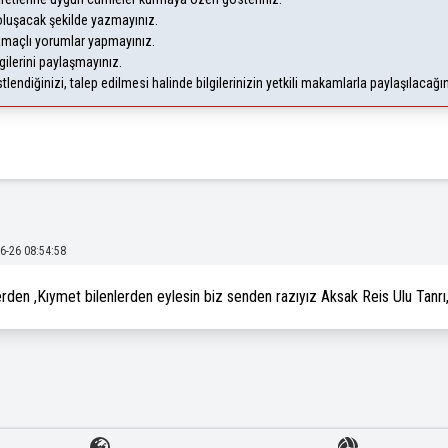
uşacak şekilde yazmayınız.
 amaçlı yorumlar yapmayınız.
gilerini paylaşmayınız.
endiğinizi, talep edilmesi halinde bilgilerinizin yetkili makamlarla paylaşılacağı
6-26 08:54:58
lerden ,Kıymet bilenlerden eylesin biz senden razıyız Aksak Reis Ulu Tanrı,