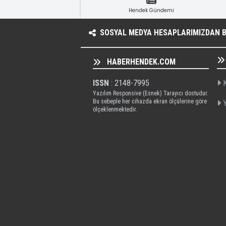
Hendek Gündemi
SOSYAL MEDYA HESAPLARIMIZDAN BI
HABERHENDEK.COM
ISSN
: 2148-7995
K
Yazılım Responsive (Esnek) Tarayıcı dostudur.
Bu sebeple her cihazda ekran ölçülerine göre
Y
ölçeklenmektedir.