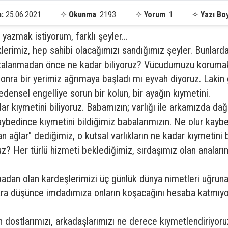
h:
25.06.2021
✧
Okunma
: 2193
✧
Yorum
: 1
✧
Yazı Bo
 yazmak istiyorum, farklı şeyler...
klerimiz, hep sahibi olacağımızı sandığımız şeyler. Bunlar
stalanmadan önce ne kadar biliyoruz? Vücudumuzu korumak
Sonra bir yerimiz ağrımaya başladı mı eyvah diyoruz. Laki
edensel engelliye sorun bir kolun, bir ayağın kıymetini.
r kıymetini biliyoruz. Babamızın; varlığı ile arkamızda dağ o
aybedince kıymetini bildiğimiz babalarımızın. Ne olur kaybe
an ağlar" dediğimiz, o kutsal varlıkların ne kadar kıymetini
ruz? Her türlü hizmeti beklediğimiz, sırdaşımız olan analar
badan olan kardeşlerimizi üç günlük dünya nimetleri uğruna
ara düşünce imdadımıza onların koşacağını hesaba katmıyo
dostlarımızı, arkadaşlarımızı ne derece kıymetlendiriyoruz? 