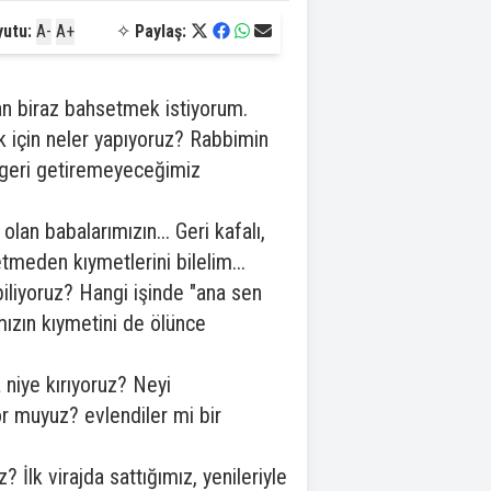
yutu:
A-
A+
✧
Paylaş:
dan biraz bahsetmek istiyorum.
 için neler yapıyoruz? Rabbimin
n geri getiremeyeceğimiz
lan babalarımızın... Geri kafalı,
tmeden kıymetlerini bilelim...
 biliyoruz? Hangi işinde "ana sen
ımızın kıymetini de ölünce
 niye kırıyoruz? Neyi
r muyuz? evlendiler mi bir
İlk virajda sattığımız, yenileriyle