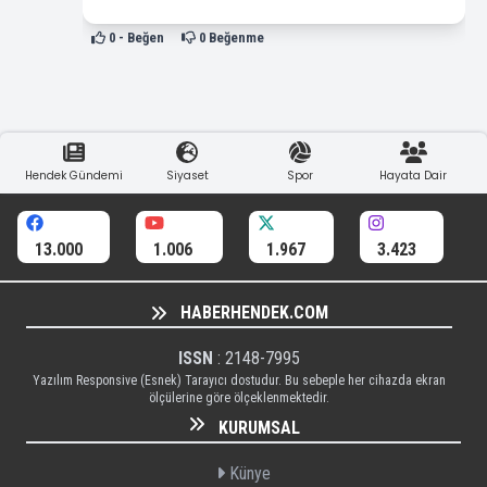
0
- Beğen
0
Beğenme
Hendek Gündemi
Siyaset
Spor
Hayata Dair
13.000
1.006
1.967
3.423
HABERHENDEK.COM
ISSN
: 2148-7995
Yazılım Responsive (Esnek) Tarayıcı dostudur. Bu sebeple her cihazda ekran
ölçülerine göre ölçeklenmektedir.
KURUMSAL
Künye