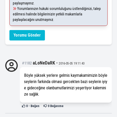
paylaşmayınız.
Yorumlarınızın hukuki sorumluluğunu üstlendiğinizi, talep
edilmesi halinde bilgilerinizin yetkili makamlarla
paylaşılacağını unutmayınız.
Yorumu Gönder
aLoNeDaRK
-
#1182
2016-05-05 19:11:43
Böyle yüksek yerlere gelmis kaymakamimizin böyle
seylerin farkinda olmasi gercekten bazi seylerin iyiy
e gideceğine olanbumutlarimizi yeşertiyor kalemini
ze sağlık.
0
- Beğen
0
Beğenme