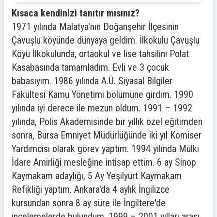
Kısaca kendinizi tanıtır mısınız?
1971 yılında Malatya'nın Doğanşehir İlçesinin
Çavuşlu köyünde dünyaya geldim. İlkokulu Çavuşlu
Köyü İlkokulunda, ortaokul ve lise tahsilini Polat
Kasabasında tamamladım. Evli ve 3 çocuk
babasıyım. 1986 yılında A.Ü. Siyasal Bilgiler
Fakültesi Kamu Yönetimi bölümüne girdim. 1990
yılında iyi derece ile mezun oldum. 1991 – 1992
yılında, Polis Akademisinde bir yıllık özel eğitimden
sonra, Bursa Emniyet Müdürlüğünde iki yıl Komiser
Yardımcısı olarak görev yaptım. 1994 yılında Mülki
İdare Amirliği mesleğine intisap ettim. 6 ay Sinop
Kaymakam adaylığı, 5 Ay Yeşilyurt Kaymakam
Refikliği yaptım. Ankara'da 4 aylık İngilizce
kursundan sonra 8 ay süre ile İngiltere'de
incelemelerde bulundum. 1999 – 2001 yılları arası