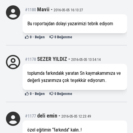
Mavii
-
#1180
2016-05-05 16:13:27
Bu roportajdan dolayi yazarimizi tebrik ediyom
0
- Beğen
0
Beğenme
SEZER YILDIZ
-
#1178
2016-05-05 13:54:14
toplumda farkındalık yaratan Sn kaymakamımıza ve
değerli yazarımıza çok teşekkür ediyorum..
0
- Beğen
0
Beğenme
deli emin
-
#1177
2016-05-05 12:23:49
özel eğitimin “farkında” kalın..!