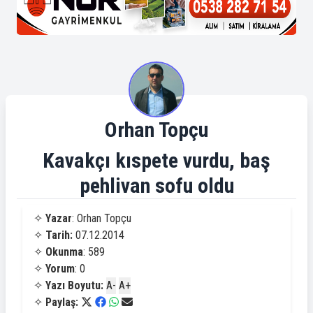
Orhan Topçu
Kavakçı kıspete vurdu, baş
pehlivan sofu oldu
✧
Yazar
: Orhan Topçu
✧
Tarih:
07.12.2014
✧
Okunma
: 589
✧
Yorum
: 0
✧
Yazı Boyutu:
A-
A+
✧
Paylaş: