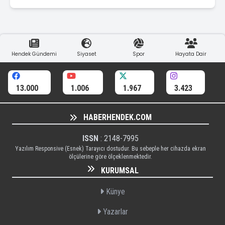
Hendek Gündemi
Siyaset
Spor
Hayata Dair
13.000
1.006
1.967
3.423
HABERHENDEK.COM
ISSN
: 2148-7995
Yazılım Responsive (Esnek) Tarayıcı dostudur. Bu sebeple her cihazda ekran
ölçülerine göre ölçeklenmektedir.
KURUMSAL
Künye
Yazarlar