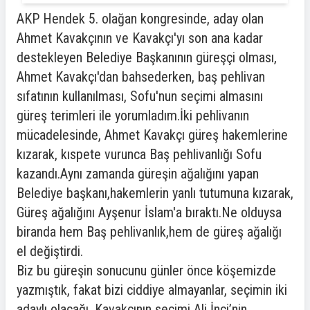
AKP Hendek 5. olağan kongresinde, aday olan
Ahmet Kavakçının ve Kavakçı'yı son ana kadar
destekleyen Belediye Başkanının güreşçi olması,
Ahmet Kavakçı'dan bahsederken, baş pehlivan
sıfatının kullanılması, Sofu'nun seçimi almasını
güreş terimleri ile yorumladım.İki pehlivanın
mücadelesinde, Ahmet Kavakçı güreş hakemlerine
kızarak, kıspete vurunca Baş pehlivanlığı Sofu
kazandı.Aynı zamanda güreşin ağalığını yapan
Belediye başkanı,hakemlerin yanlı tutumuna kızarak,
Güreş ağalığını Ayşenur İslam'a bıraktı.Ne olduysa
biranda hem Baş pehlivanlık,hem de güreş ağalığı
el değiştirdi.
Biz bu güreşin sonucunu günler önce köşemizde
yazmıştık, fakat bizi ciddiye almayanlar, seçimin iki
adaylı olacağı, Kavakçının seçimi Ali İnci’nin