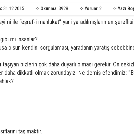
h:
31.12.2015
✧
Okunma
: 3928
✧
Yorum
: 2
✧
Yazı Bo
eyimi ile “eşref-i mahlukat” yani yaradılmışların en şereflisi 
gibi mi insanlar?
 olusa olsun kendini sorgulaması, yaradanın yaratış sebeb
ı taşıyan bizlerin çok daha duyarlı olması gerekir. On seki
 daha dikkatli olmak zorundayız. Ne demiş efendimiz: “
ahlak?
ıflarını taşımaktır.