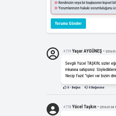
Kendinizin veya bir başkasının kişisel bil
Yorumlarınızın hukuki sorumluluğunu üstl
Yorumu Gönder
Yaşar AYGÜNEŞ
-
#779
2016-01
Sevgili Yücel TAŞKIN; sizler eğ
mkanına sahipsiniz. Söyledikleri
Necip Fazıl: "işleri var bizim di
0
- Beğen
0
Beğenme
Yücel Taşkın
-
#778
2016-01-04 