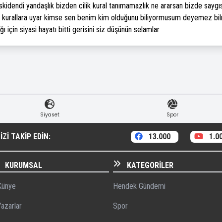
skidendi yandaşlık bizden cilik kural tanımamazlık ne ararsan bizde saygı
 kurallara uyar kimse sen benim kim olduğunu biliyormusum deyemez bilm
ığı için siyasi hayatı bitti gerisini siz düşünün selamlar
Siyaset
Spor
ZI TAKIP EDIN:
13.000
1.0
KURUMSAL
KATEGORILER
ünye
Hendek Gündemi
azarlar
Spor