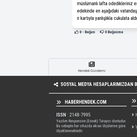
müslümanlı lafta odedikleriniz e
edekinde en aşağıdaki vatandaş
n kartıyla yanlışlıkla cukulata ald
0
- Beğen
0
Beğenme
Hendek Gündemi
SOSYAL MEDYA HESAPLARIMIZDAN BI
HABERHENDEK.COM
ISSN
: 2148-7995
K
Yazılım Responsive (Esnek) Tarayıcı dostudur.
Bu sebeple her cihazda ekran ölçülerine göre
Y
ölçeklenmektedir.