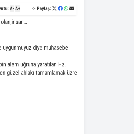
yutu:
A-
A+
✧
Paylaş:
olan;insan...
bine uygunmuyuz diye muhasebe
zbin alem uğruna yaratılan Hz.
Ben güzel ahlakı tamamlamak üzre