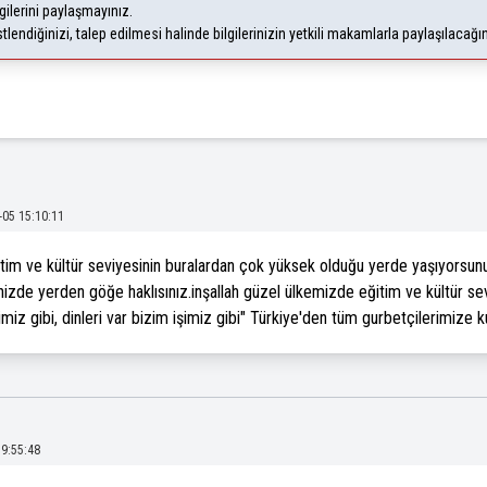
gilerini paylaşmayınız.
endiğinizi, talep edilmesi halinde bilgilerinizin yetkili makamlarla paylaşılacağı
-05 15:10:11
itim ve kültür seviyesinin buralardan çok yüksek olduğu yerde yaşıyorsun
nizde yerden göğe haklısınız.inşallah güzel ülkemizde eğitim ve kültür se
nimiz gibi, dinleri var bizim işimiz gibi" Türkiye'den tüm gurbetçilerimize 
19:55:48