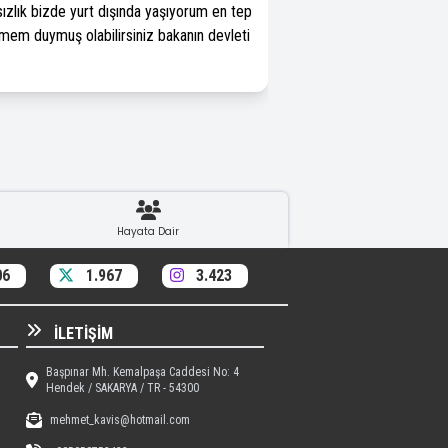
sızlık bizde yurt dışında yaşıyorum en tep
em duymuş olabilirsiniz bakanın devleti
Hayata Dair
06
1.967
3.423
İLETIŞIM
Başpınar Mh. Kemalpaşa Caddesi No: 4
Hendek / SAKARYA / TR - 54300
mehmet_kavis@hotmail.com