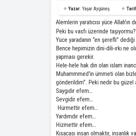
✧
Yazar
: Yaşar Aygüneş
✧
Tari
Alemlerin yaratıcısı yüce Allah'ın d
Peki bu vasfı üzerinde taşıyormu?
Yüce yaradanın “en şerefli” dediği 
Bence hepimizin dini-dili-ırkı ne
yapması gerekir.
Hele-hele hak din olan islam inanc
Muhammmed'in ümmeti olan bizler
gönderildim”. Peki nedir bu güzel 
Saygıdır efem...
Sevgidir efem...
Hürmettir efem...
Yardımdır efem...
Hizmettir efem...
Kısacası insan olmaktır, insanlık vas