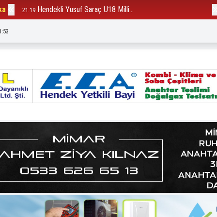
ka
Hendekli Yusuf Saraç U18 Milli...
B
21:19
12:23
3:54