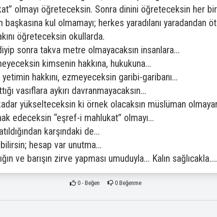
kat” olmayı öğreteceksin. Sonra dinini öğreteceksin her b
an başkasına kul olmamayı; herkes yaradılanı yaradandan 
ını öğreteceksin okullarda.
diyip sonra takva metre olmayacaksın insanlara...
eyeceksin kimsenin hakkına, hukukuna...
timin hakkını, ezmeyeceksin garibi-garibanı...
ttığı vasıflara aykırı davranmayacaksın...
o kadar yükselteceksin ki örnek olacaksın müslüman olmayan
k edeceksin “eşref-i mahlukat” olmayı...
tıldığından karşındaki de...
ilirsin; hesap var unutma...
ığın ve barışın zirve yapması umuduyla... Kalın sağlıcakla....
0
- Beğen
0
Beğenme