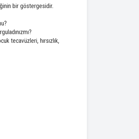
inin bir göstergesidir.
mu?
rguladınızmı?
uk tecavüzleri, hırsızlık,