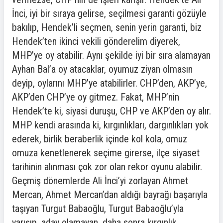
İnci, iyi bir sıraya gelirse, seçilmesi garanti gözüyle
bakılıp, Hendek’li seçmen, senin yerin garanti, biz
Hendek’ten ikinci vekili gönderelim diyerek,
MHP’ye oy atabilir. Aynı şekilde iyi bir sıra alamayan
Ayhan Bal’a oy atacaklar, oyumuz ziyan olmasın
deyip, oylarını MHP’ye atabilirler. CHP’den, AKP’ye,
AKP’den CHP’ye oy gitmez. Fakat, MHP’nin
Hendek’te ki, siyasi duruşu, CHP ve AKP’den oy alır.
MHP kendi arasında ki, kırgınlıkları, dargınlıkları yok
ederek, birlik beraberlik içinde kol kola, omuz
omuza kenetlenerek seçime girerse, ilçe siyaset
tarihinin alınması çok zor olan rekor oyunu alabilir.
Geçmiş dönemlerde Ali İnci’yi zorlayan Ahmet
Mercan, Ahmet Mercan’dan aldığı bayrağı başarıyla
taşıyan Turgut Babaoğlu, Turgut Babaoğlu’yla
yarışıp, aday olamayan, daha sonra kırgınlık