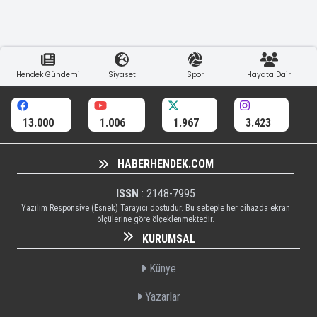
Hendek Gündemi
Siyaset
Spor
Hayata Dair
13.000
1.006
1.967
3.423
HABERHENDEK.COM
ISSN
: 2148-7995
Yazılım Responsive (Esnek) Tarayıcı dostudur. Bu sebeple her cihazda ekran
ölçülerine göre ölçeklenmektedir.
KURUMSAL
Künye
Yazarlar