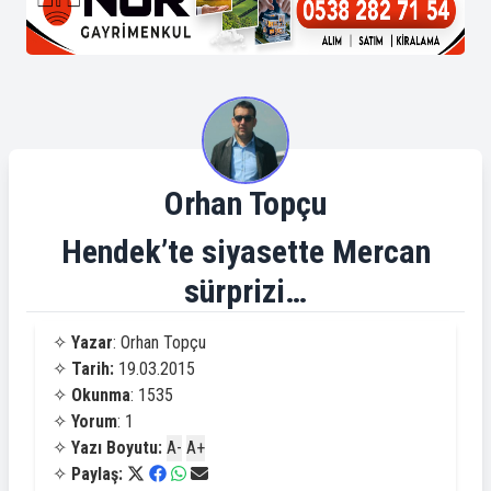
Orhan Topçu
Hendek’te siyasette Mercan
sürprizi…
✧
Yazar
: Orhan Topçu
✧
Tarih:
19.03.2015
✧
Okunma
: 1535
✧
Yorum
: 1
✧
Yazı Boyutu:
A-
A+
✧
Paylaş: