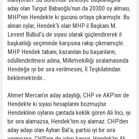
aday olan Turgut Babaoğlu’nun da 20300 oy alması,
MHP’nin Hendekte ki gücünü ortaya çıkarmıştır. Bu
alınan oylar, Hendek’li olan MHP il Başkanı M.
Levent Bülbül’ü de siyasi olarak güçlendirerek il
başkanlığı seçiminde karşısına rakip çıkmamıştır.
MHP Hendek tabanı, kazanılan bu başarıların,
ödüllendirilmesi adına, Milletvekilliği sıralamasında
Hendeğe iyi bir sıra verilmesini, İl Teşkilatından
beklemektedir…
Ahmet Mercan’ın aday adaylığı, CHP ve AKP’nin de
Hendekte ki siyasi hesaplarını bozmuştur.
Hendeklinin oylarını çantada keklik gören Ali İnci, iyi
bir sıra alamazsa, Hendek’ten oy alamaz. CHP’den
aday adayı olan Ayhan Bal’a, partisi iyi bir sıra
vermezse, CHP’nin de işleri karışır. Hendek’te Ali