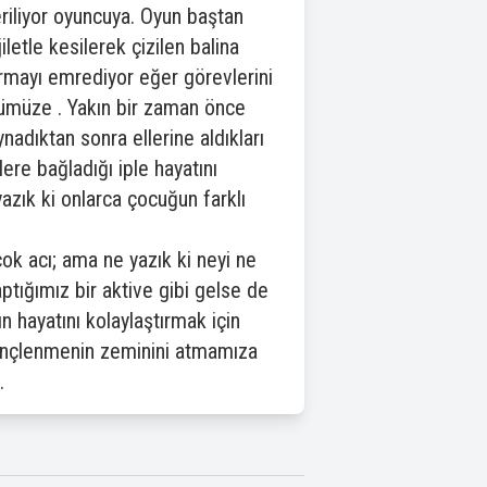
veriliyor oyuncuya. Oyun baştan
letle kesilerek çizilen balina
dırmayı emrediyor eğer görevlerini
önümüze . Yakın bir zaman önce
nadıktan sonra ellerine aldıkları
ere bağladığı iple hayatını
yazık ki onlarca çocuğun farklı
k acı; ama ne yazık ki neyi ne
ptığımız bir aktive gibi gelse de
ın hayatını kolaylaştırmak için
linçlenmenin zeminini atmamıza
.