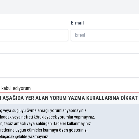
E-mail
kabul ediyorum.
 AŞAĞIDA YER ALAN YORUM YAZMA KURALLARINA DIKKAT 
suç veya suçluyu övme amaçlı yorumlar yapmayınız.
andıracak veya nefreti körükleyecek yorumlar yapmayınız.
eyen, taciz amaçlı veya saldırgan ifadeler kullanmayınız.
aretlerine uygun cümleler kurmaya özen gösteriniz.
uşacak şekilde yazmayınız.