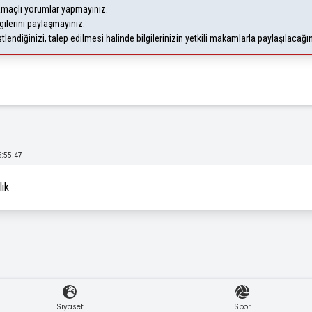
 amaçlı yorumlar yapmayınız.
gilerini paylaşmayınız.
endiğinizi, talep edilmesi halinde bilgilerinizin yetkili makamlarla paylaşılacağı
6:55:47
lık
Siyaset
Spor