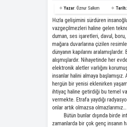
✧
Yazar
: Öznur Salkım
✧
Tarih:
Hızla gelişimini sürdüren insanoğl
vazgeçilmezleri haline gelen tekno
duman, ses işaretleri, davul, boru,
mağara duvarlarına çizilen resimler
dünyanın kapılarını aralamışlardır
alışmışlardır. Nihayetinde her ev
elektronik aletler varlığını korumu
insanlar halini almaya başlamışız. 
hergün bir yenisi eklenirken yaşa
ihtiyaç haline getirdiği bu temel v
vermekte. Etrafa yaydığı radyasy
onlar artık olmazsa olmazlarımız...
Bütün bunlar dışında birde interne
zamanlarda bir çok genç insanın 