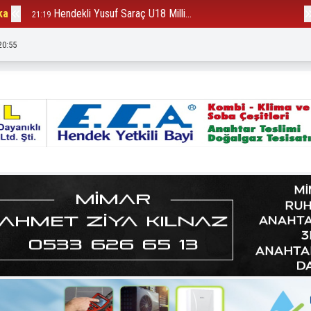
ka
Hendekli Yusuf Saraç U18 Milli...
B
21:19
12:23
20:57