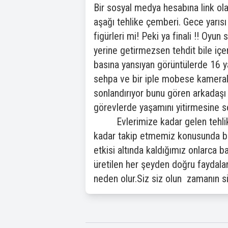
Bir sosyal medya hesabına link olar
aşağı tehlike çemberi. Gece yarısı 
figürleri mi! Peki ya finali !! Oy
yerine getirmezsen tehdit bile içe
basına yansıyan görüntülerde 16 ya
sehpa ve bir iple mobese kameraları
sonlandırıyor bunu gören arkadaşı i
görevlerde yaşamını yitirmesine 
Evlerimize kadar gelen tehlikele
kadar takip etmemiz konusunda bili
etkisi altında kaldığımız onlarca b
üretilen her şeyden doğru faydal
neden olur.Siz siz olun zamanın siz