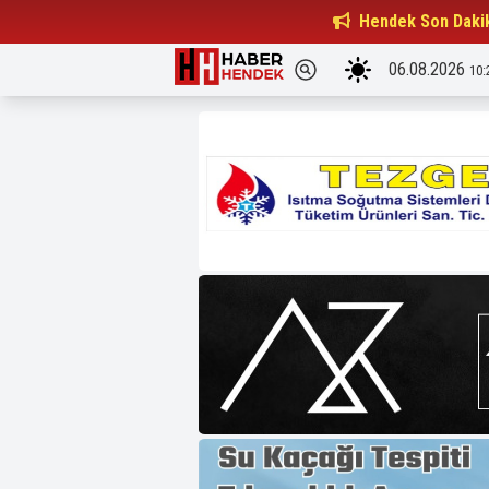
Beşiktaşlılar Derneği Başkanı...
Hendek Son Daki
15:32
06.08.2026
10: