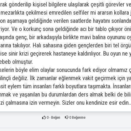
ak gönderilip kişisel bilgilere ulaşılarak çeşitli görevler 
mezarlıkta çekilmesi emredilen selfiler mi ararsın kollara ji
un son aşamaya geldiğinde verilen saatlerde hayatını sonlan
riyor. Ve o korkunç sona geldiğinde acı bir tablo çıkıyor 
şında genç, bir arkadaşıyla birlikte mavi balina oyununu oy
na takılıyor. Halı sahasına giden gençlerden biri tel örgül
se sinir krizi geçirerek hastaneye kaldırılıyor. Bu oyun ne 
sebeb olmuştur.
rin böyle elim olaylar sonucunda fark ediyor olmamız ço
nçli değiliz. İlk zamanlar eğlenmek vakit geçirmek için ya
asit eylem tüm insanları farklı boyutlara taşımakta. İnsanlar
anmak ve yaşanılan bu durumlardan ders almak belki de bi
i çalmasına izin vermeyin. Sizler onu kendinize esir edin..
0
- Beğen
0
Beğenme