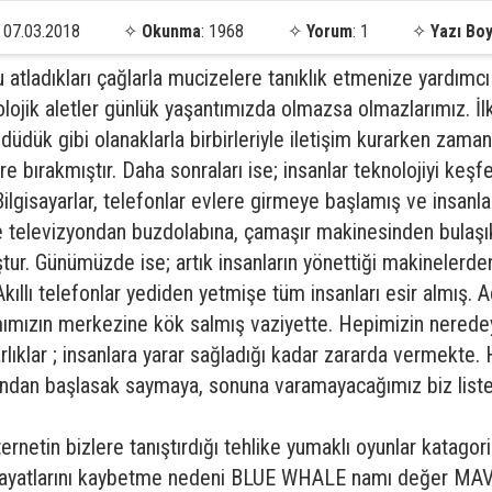
07.03.2018
✧
Okunma
: 1968
✧
Yorum
: 1
✧
Yazı Boy
u atladıkları çağlarla mucizelere tanıklık etmenize yardımcı
lojik aletler günlük yaşantımızda olmazsa olmazlarımız. İl
 düdük gibi olanaklarla birbirleriyle iletişim kurarken zaman
e bırakmıştır. Daha sonraları ise; insanlar teknolojiyi keşf
. Bilgisayarlar, telefonlar evlere girmeye başlamış ve insa
de televizyondan buzdolabına, çamaşır makinesinden bulaşı
ştur. Günümüzde ise; artık insanların yönettiği makinelerde
Akıllı telefonlar yediden yetmişe tüm insanları esir almış.
mımızın merkezine kök salmış vaziyette. Hepimizin nerede
arlıklar ; insanlara yarar sağladığı kadar zararda vermekte
ondan başlasak saymaya, sonuna varamayacağımız biz list
tin bizlere tanıştırdığı tehlike yumaklı oyunlar katagoris
hayatlarını kaybetme nedeni BLUE WHALE namı değer MAVİ