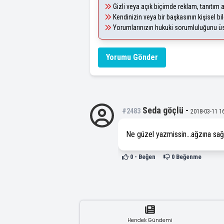
Gizli veya açık biçimde reklam, tanıtım
Kendinizin veya bir başkasının kişisel bil
Yorumlarınızın hukuki sorumluluğunu üstl
Yorumu Gönder
Seda göçlü
-
#2483
2018-03-11 1
Ne güzel yazmissin...ağzına sağ
0
- Beğen
0
Beğenme
Hendek Gündemi