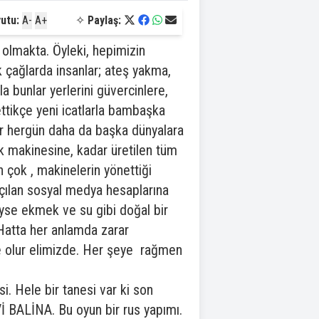
utu:
A-
A+
✧
Paylaş:
 olmakta. Öyleki, hepimizin
k çağlarda insanlar; ateş yakma,
la bunlar yerlerini güvercinlere,
ettikçe yeni icatlarla bambaşka
nlar hergün daha da başka dünyalara
k makinesine, kadar üretilen tüm
n çok , makinelerin yönettiği
 Açılan sosyal medya hesaplarına
yse ekmek ve su gibi doğal bir
. Hatta her anlamda zarar
e olur elimizde. Her şeye rağmen
i. Hele bir tanesi var ki son
 BALİNA. Bu oyun bir rus yapımı.