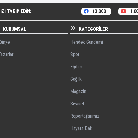
ZI TAKIP EDIN:
13.000
1.0
KURUMSAL
KATEGORILER
ünye
Hendek Gündemi
azarlar
Spor
Eğitim
Sağlık
Magazin
Siyaset
Röportajlarımız
Hayata Dair