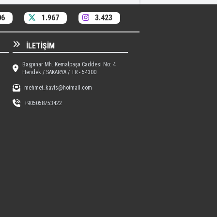
06
1.967
3.423
İLETIŞIM
Başpınar Mh. Kemalpaşa Caddesi No: 4
Hendek / SAKARYA / TR - 54300
mehmet_kavis@hotmail.com
+905058753422