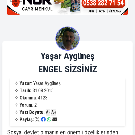
Yaşar Aygüneş
ENGEL SİZSİNİZ
✧
Yazar
: Yaşar Aygüneş
✧
Tarih:
31.08.2015
✧
Okunma
: 4123
✧
Yorum
: 2
✧
Yazı Boyutu:
A-
A+
✧
Paylaş:
Sosyal devlet olmanın en önemli özelliklerinden