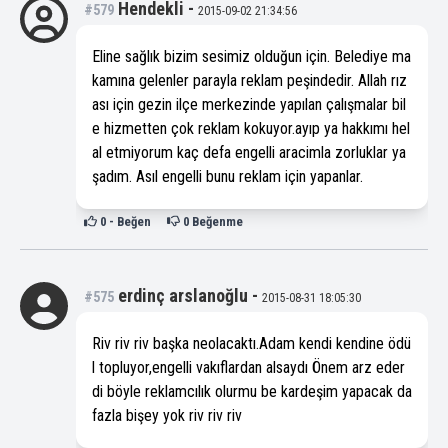
Hendekli
-
#579
2015-09-02 21:34:56
Eline sağlık bizim sesimiz olduğun için. Belediye ma
kamına gelenler parayla reklam peşindedir. Allah rız
ası için gezin ilçe merkezinde yapılan çalışmalar bil
e hizmetten çok reklam kokuyor.ayıp ya hakkımı hel
al etmiyorum kaç defa engelli aracimla zorluklar ya
şadım. Asıl engelli bunu reklam için yapanlar.
0
- Beğen
0
Beğenme
erdinç arslanoğlu
-
#575
2015-08-31 18:05:30
Riv riv riv başka neolacaktı.Adam kendi kendine ödü
l topluyor,engelli vakıflardan alsaydı Önem arz eder
di böyle reklamcılık olurmu be kardeşim yapacak da
fazla bişey yok riv riv riv