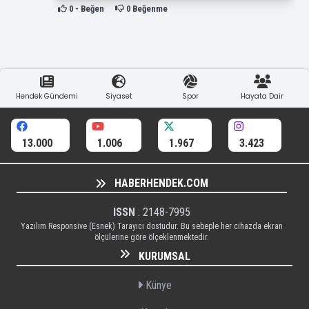
0
- Beğen
0
Beğenme
Hendek Gündemi
Siyaset
Spor
Hayata Dair
13.000
1.006
1.967
3.423
HABERHENDEK.COM
ISSN
: 2148-7995
Yazılım Responsive (Esnek) Tarayıcı dostudur. Bu sebeple her cihazda ekran
ölçülerine göre ölçeklenmektedir.
KURUMSAL
Künye