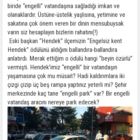
biride “engelli” vatandaşına sağladığı imkan ve
olanaklardır. Üstüne-üstelik yaşlısına, yetimine ve
sakatına çok önem veren bir dinin mensubuysak
varın siz hesaplayın bizlerin rahatını(!)
Eski başkan “Hendek” ilçemizin “Engelsiz kent
Hendek” ödülünü aldığını ballandıra-ballandıra
anlatırdı. Merak ettiğim o ödülü hangi “beyin özürlü”
vermişti. Hendek'imiz “engelli” bir vatandaşın
yaşamasına çok mu müsait? Hadi kaldırımlara iki
çizgi çizip üç beş rampa yaptınız yeterli mi? Şehir
merkezinde kaç tane “engelli park” var? Bir engelli
vatandaş aracını nereye park edecek?