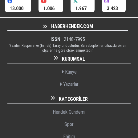
13.000
1.006
1.967
3.423
HABERHENDEK.COM
ISSN
: 2148-7995
Yazılım Responsive (Esnek) Tarayıcı dostudur. Bu sebeple her cihazda ekran
ölçülerine göre ölçeklenmektedir.
KURUMSAL
Künye
Yazarlar
KATEGORILER
Hendek Gündemi
Spor
Eğitim