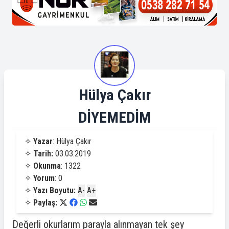
Hülya Çakır
DİYEMEDİM
✧
Yazar
: Hülya Çakır
✧
Tarih:
03.03.2019
✧
Okunma
: 1322
✧
Yorum
: 0
✧
Yazı Boyutu:
A-
A+
✧
Paylaş:
Değerli okurlarım parayla alınmayan tek şey