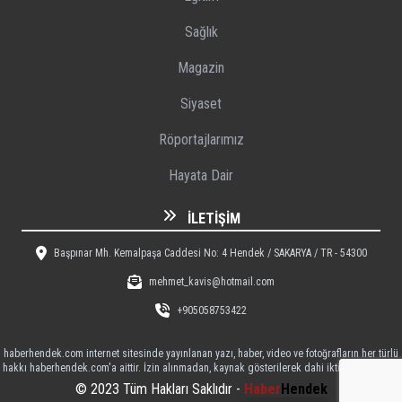
Sağlık
Magazin
Siyaset
Röportajlarımız
Hayata Dair
İLETIŞIM
Başpınar Mh. Kemalpaşa Caddesi No: 4 Hendek / SAKARYA / TR - 54300
mehmet_kavis@hotmail.com
+905058753422
haberhendek.com internet sitesinde yayınlanan yazı, haber, video ve fotoğrafların her türlü
hakkı haberhendek.com'a aittir. İzin alınmadan, kaynak gösterilerek dahi iktibas edilemez
© 2023 Tüm Hakları Saklıdır -
Haber
Hendek