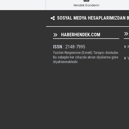
Hendek Gündemi
SOSYAL MEDYA HESAPLARIMIZDAN BI
HABERHENDEK.COM
ISSN
: 2148-7995
K
Yazılım Responsive (Esnek) Tarayıcı dostudur.
Bu sebeple her cihazda ekran ölçülerine göre
Y
ölçeklenmektedir.