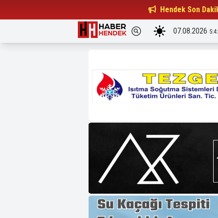
Beşiktaşlılar Derneği Başkanı...
Hendek Son Daki
15:32
07.08.2026
5:4