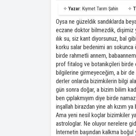
✧
Yazar
: Kıymet Tarım Şahin
✧
T
Oysa ne güzeldik sandıklarda beya
eczane doktor bilmezdik, dişimiz y
ılık su, siz kant diyorsunuz, bal 
korku salar bedenimi arı sokunca 
birde rahmetli annem, babaannem, h
prof fitalog ve botanikçileri bird
bilgilerine girmeyeceğim, a bir de 
derler onlarda bizimkilerin bilgi 
gün sonra doğar, a bizim bilim kadı
ben çıplakmıyım diye birde namaz k
inşallah birazdan yine ah kızım ya 
Ama yeni nesil koçlar bizimkiler y
astrologlar. Ne oluyor nerelere gid
İnternetin başından kalkma boğul y