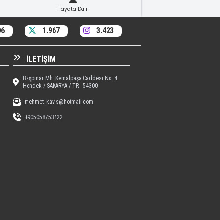
Hayata Dair
06
1.967
3.423
İLETIŞIM
Başpınar Mh. Kemalpaşa Caddesi No: 4
Hendek / SAKARYA / TR - 54300
mehmet_kavis@hotmail.com
+905058753422