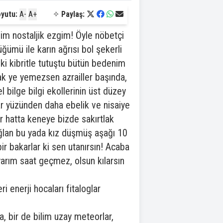
oyutu:
A-
A+
✧
Paylaş:
im nostaljik ezgim! Öyle nöbetçi
ümü ile karın ağrısı bol şekerli
nki kibritle tutuştu bütün bedenim
ak ye yemezsen azrailler başında,
bilge bilgi ekollerinin üst düzey
lar yüzünden daha ebelik ve nisaiye
ar hatta keneye bizde sakırtlak
 oğlan bu yada kız düşmüş aşağı 10
bir bakarlar ki sen utanırsın! Acaba
yarım saat geçmez, olsun kılarsın
 enerji hocaları fitaloglar
a, bir de bilim uzay meteorlar,