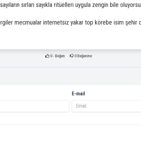
 sayıların sırları sayıkla ritüelleri uygula zengin bile oluyo
ergiler mecmualar internetsiz yakar top körebe isim şehir 
0
- Beğen
0
Beğenme
E-mail