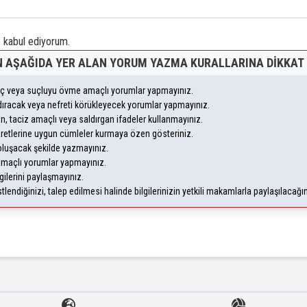
kabul ediyorum.
 AŞAĞIDA YER ALAN YORUM YAZMA KURALLARINA DIKKAT 
suç veya suçluyu övme amaçlı yorumlar yapmayınız.
andıracak veya nefreti körükleyecek yorumlar yapmayınız.
eyen, taciz amaçlı veya saldırgan ifadeler kullanmayınız.
aretlerine uygun cümleler kurmaya özen gösteriniz.
uşacak şekilde yazmayınız.
 amaçlı yorumlar yapmayınız.
gilerini paylaşmayınız.
endiğinizi, talep edilmesi halinde bilgilerinizin yetkili makamlarla paylaşılacağı