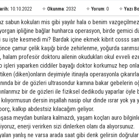
arih:
10.10.2022
✧
Okunma
: 2032
✧
Yorum
: 0
✧
Yazı B
z sabun kokuları mis gibi yayılır hala o benim vazgeçilmez
organ ipliğine bağlar hunharca operasyon, birde gemici düğ
gibi su işte kesmedi mi? Bardak içine ekmek kibrit cosss sa
önce çamur çelik kaşığı birde zehirlenme, yoğurda sarıms
alam profesör doktoru ailenin okudukları okul evveli ezel 
e o işleri yaparken ciddiler bayağı doktor korkumuz hep on
tiken (diken)onların deyimiyle itinayla operasyonla çıkarırl
alanında bir de gözleri ultrasondur karnına bakar gebelerin
nlarımız bir de gözleri ile fiziksel dedikodu yaparlar öyle 
ılıyormusun dersin inşallah nasip olur dinde ısrar yok ya 
borç, kalkıp abdestsiz kılacağım geliyor.
aşasa meydan bunlara kalmazdı, yaşam koçları auro bilginleri
iyoruz, enerji verirken sizi dinlerken olanı da alıyorsunuz.
alan yanlış ne varsa arada saat gibi denk gelirsin doğrular