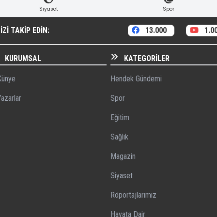
Siyaset
Spor
ZI TAKIP EDIN:
13.000
1.0
KURUMSAL
KATEGORILER
ünye
Hendek Gündemi
azarlar
Spor
Eğitim
Sağlık
Magazin
Siyaset
Röportajlarımız
Hayata Dair