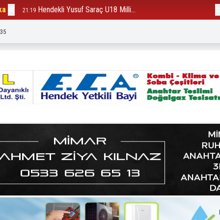
ka
Hendekli Yusuf Saraç U18 Milli...
B
21:19
12:23
:37