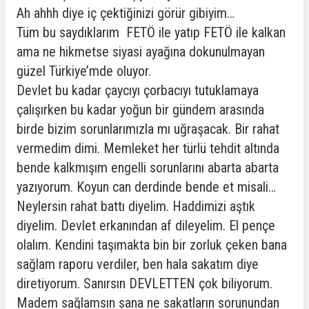
Ah ahhh diye iç çektiğinizi görür gibiyim…
Tüm bu saydıklarım FETÖ ile yatıp FETÖ ile kalkan
ama ne hikmetse siyasi ayağına dokunulmayan
güzel Türkiye’mde oluyor.
Devlet bu kadar çaycıyı çorbacıyı tutuklamaya
çalışırken bu kadar yoğun bir gündem arasında
birde bizim sorunlarımızla mı uğraşacak. Bir rahat
vermedim dimi. Memleket her türlü tehdit altında
bende kalkmışım engelli sorunlarını abarta abarta
yazıyorum. Koyun can derdinde bende et misali…
Neylersin rahat battı diyelim. Haddimizi aştık
diyelim. Devlet erkanından af dileyelim. El pençe
olalım. Kendini taşımakta bin bir zorluk çeken bana
sağlam raporu verdiler, ben hala sakatım diye
diretiyorum. Sanırsın DEVLETTEN çok biliyorum.
Madem sağlamsın sana ne sakatların sorunundan