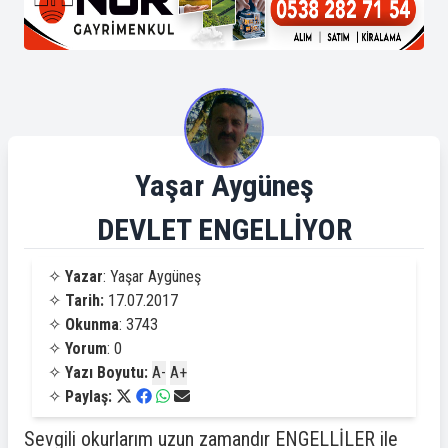
Yaşar Aygüneş
DEVLET ENGELLİYOR
✧
Yazar
: Yaşar Aygüneş
✧
Tarih:
17.07.2017
✧
Okunma
: 3743
✧
Yorum
: 0
✧
Yazı Boyutu:
A-
A+
✧
Paylaş:
Sevgili okurlarım uzun zamandır ENGELLİLER ile