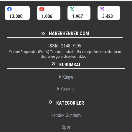
13.000
1.006
1.967
3.423
HABERHENDEK.COM
ISSN
: 2148-7995
Yazılım Responsive (Esnek) Tarayıcı dostudur. Bu sebeple her cihazda ekran
ölçülerine göre ölçeklenmektedir.
KURUMSAL
Künye
Yazarlar
KATEGORILER
Hendek Gündemi
Spor