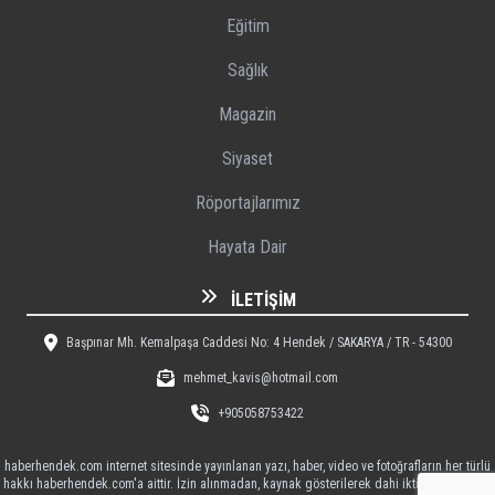
Eğitim
Sağlık
Magazin
Siyaset
Röportajlarımız
Hayata Dair
İLETIŞIM
Başpınar Mh. Kemalpaşa Caddesi No: 4 Hendek / SAKARYA / TR - 54300
mehmet_kavis@hotmail.com
+905058753422
haberhendek.com internet sitesinde yayınlanan yazı, haber, video ve fotoğrafların her türlü
hakkı haberhendek.com'a aittir. İzin alınmadan, kaynak gösterilerek dahi iktibas edilemez