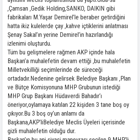
,Çamsan ,Gedik Holding,SANKO, DAIKIN gibi
fabrikaları M.Yaşar Demirel’le beraber getirdiğini
hatta ikiz kulelerde çay ,kahve içtiklerini anlatması
Şenay Sakal’ın yerine Demirel’in hazırlandığı
izlenimi oluşturdu.
Tüm bu gelişmelere rağmen AKP içinde hala
Başkan’a muhalefetin devam ettiği ,bu muhalefetin
Milletvekilliği seçimlerinde de süreceği
ortadadır.Nedenine gelirsek Belediye Başkanı ,Plan
ve Bütçe Komisyonuna MHP Grubunun istediği
MHP Grup Başkanı Hüdaverdi Bahadır’ı
öneriyor,oylamaya katılan 22 kişiden 3 tane boş oy
çıkıyor.Bu 3 boş oy’un anlamı da
Başkana,AKP’liBelediye Meclis Üyeleri içerisinde
gizli muhalefetin olduğu dur.
Başkan’ın bu ani siyasi manevrası seçilen 9 MHP’li