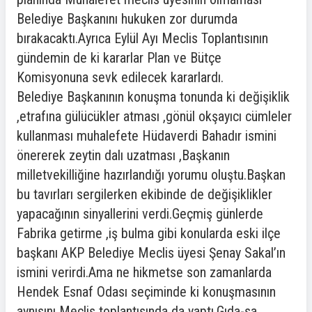
Belediye Başkanını hukuken zor durumda
bırakacaktı.Ayrıca Eylül Ayı Meclis Toplantısının
gündemin de ki kararlar Plan ve Bütçe
Komisyonuna sevk edilecek kararlardı.
Belediye Başkanının konuşma tonunda ki değişiklik
,etrafına gülücükler atması ,gönül okşayıcı cümleler
kullanması muhalefete Hüdaverdi Bahadır ismini
önererek zeytin dalı uzatması ,Başkanın
milletvekilliğine hazırlandığı yorumu oluştu.Başkan
bu tavırları sergilerken ekibinde de değişiklikler
yapacağının sinyallerini verdi.Geçmiş günlerde
Fabrika getirme ,iş bulma gibi konularda eski ilçe
başkanı AKP Belediye Meclis üyesi Şenay Sakal’ın
ismini verirdi.Ama ne hikmetse son zamanlarda
Hendek Esnaf Odası seçiminde ki konuşmasının
aynısını Meclis toplantısında da yaptı.Gıda-sa