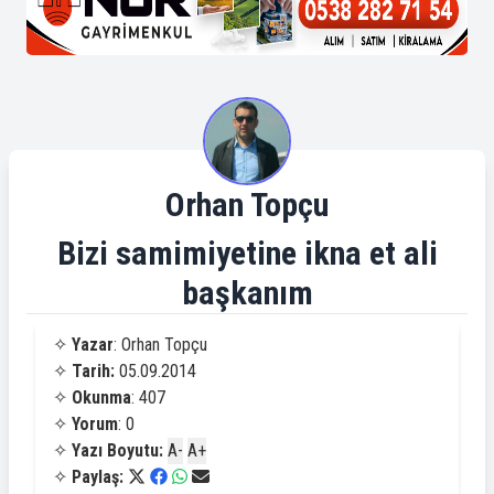
Orhan Topçu
Bizi samimiyetine ikna et ali
başkanım
✧
Yazar
: Orhan Topçu
✧
Tarih:
05.09.2014
✧
Okunma
: 407
✧
Yorum
: 0
✧
Yazı Boyutu:
A-
A+
✧
Paylaş: