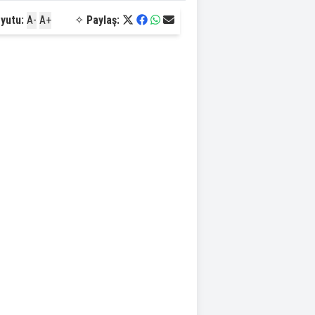
yutu:
A-
A+
✧
Paylaş: