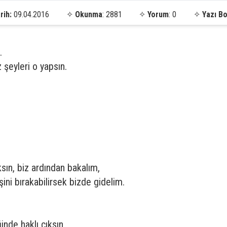
rih:
09.04.2016
✧
Okunma
: 2881
✧
Yorum
: 0
✧
Yazı Bo
.
şeyleri o yapsın.
ıksın, biz ardından bakalım,
şini bırakabilirsek bizde gidelim.
inde haklı çıksın,