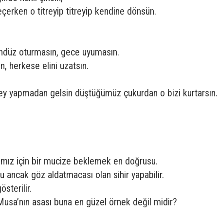
eçerken o titreyip titreyip kendine dönsün.
ndüz oturmasın, gece uyumasın.
, herkese elini uzatsın.
 şey yapmadan gelsin düştüğümüz çukurdan o bizi kurtarsın.
ımız için bir mucize beklemek en doğrusu.
u ancak göz aldatmacası olan sihir yapabilir.
österilir.
. Musa’nın asası buna en güzel örnek değil midir?