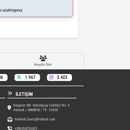
nı unutmayınız.
Hayata Dair
06
1.967
3.423
İLETIŞIM
Başpınar Mh. Kemalpaşa Caddesi No: 4
Hendek / SAKARYA / TR - 54300
mehmet_kavis@hotmail.com
+905058753422