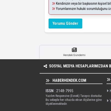
Kendinizin veya bir başkasının kişisel bil
Yorumlarınızın hukuki sorumluluğunu üstl
Yorumu Gönder
Hendek Gündemi
SOSYAL MEDYA HESAPLARIMIZDAN BI
HABERHENDEK.COM
ISSN
: 2148-7995
K
Yazılım Responsive (Esnek) Tarayıcı dostudur.
Bu sebeple her cihazda ekran ölçülerine göre
Y
ölçeklenmektedir.