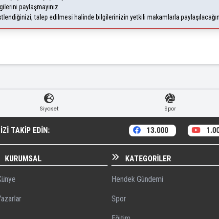
gilerini paylaşmayınız.
endiğinizi, talep edilmesi halinde bilgilerinizin yetkili makamlarla paylaşılacağı
Siyaset
Spor
ZI TAKIP EDIN:
13.000
1.0
KURUMSAL
KATEGORILER
ünye
Hendek Gündemi
azarlar
Spor
Eğitim