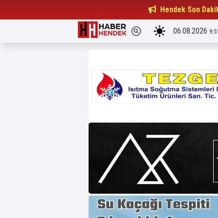
Beşiktaşlılar Derneği Başkanı...
Hendek Son Daki
15:32
06.08.2026
9:5