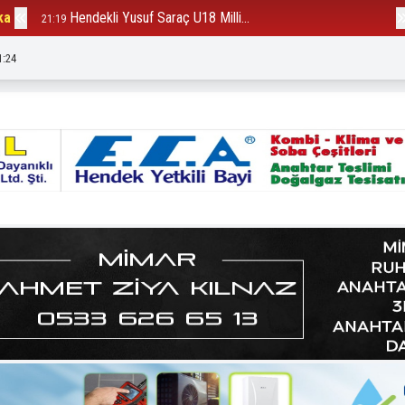
ka
Hendekli Yusuf Saraç U18 Milli...
B
21:19
12:23
1:26