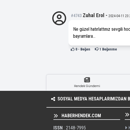
Zuhal Erol
-
#4743
2024-04-11 23:
Ne güzel hatırlattınız sevgili h
bayramlara…
0
- Beğen
1
Beğenme
Hendek Gündemi
SOSYAL MEDYA HESAPLARIMIZDAN BI
HABERHENDEK.COM
ISSN
: 2148-7995
K