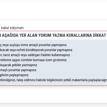
kabul ediyorum.
 AŞAĞIDA YER ALAN YORUM YAZMA KURALLARINA DIKKAT 
suç veya suçluyu övme amaçlı yorumlar yapmayınız.
andıracak veya nefreti körükleyecek yorumlar yapmayınız.
eyen, taciz amaçlı veya saldırgan ifadeler kullanmayınız.
aretlerine uygun cümleler kurmaya özen gösteriniz.
uşacak şekilde yazmayınız.
 amaçlı yorumlar yapmayınız.
gilerini paylaşmayınız.
endiğinizi, talep edilmesi halinde bilgilerinizin yetkili makamlarla paylaşılacağı