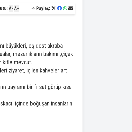
utu:
A-
A+
✧
Paylaş:
mı büyükleri, eş dost akraba
ualar, mezarlıkların bakımı ,çiçek
r kitle mevcut.
i ziyaret, içilen kahveler art
arın bayramı bir fırsat görüp kısa
ıskacı içinde boğuşan insanların