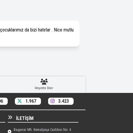
ocuklarımız da bizi hatırlar . Nice mutlu
Hayata Dair
06
1.967
3.423
İLETIŞIM
Başpınar Mh. Kemalpaşa Caddesi No: 4