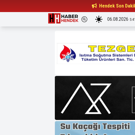
Beşiktaşlılar Derneği Başkanı...
Hendek Son Daki
15:32
06.08.2026
5:4