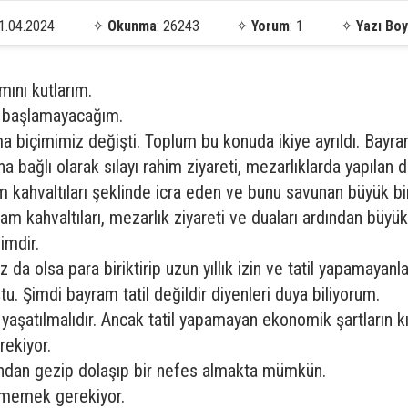
1.04.2024
✧
Okunma
: 26243
✧
Yorum
: 1
✧
Yazı Boy
ını kutlarım.
e başlamayacağım.
a biçimimiz değişti. Toplum bu konuda ikiye ayrıldı. Bayra
a bağlı olarak sılayı rahim ziyareti, mezarlıklarda yapılan d
 kahvaltıları şeklinde icra eden ve bunu savunan büyük bi
kahvaltıları, mezarlık ziyareti ve duaları ardından büyükler
imdir.
z da olsa para biriktirip uzun yıllık izin ve tatil yapamayanl
u. Şimdi bayram tatil değildir diyenleri duya biliyorum.
yaşatılmalıdır. Ancak tatil yapamayan ekonomik şartların k
rekiyor.
ndan gezip dolaşıp bir nefes almakta mümkün.
örmemek gerekiyor.