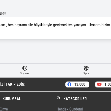
20:54
ocam , ben bayramı aile büyükleriyle geçirmekten yanayım . Umarım bizim ç
Siyaset
Spor
ZI TAKIP EDIN:
13.000
1.0
KURUMSAL
KATEGORILER
ünye
Hendek Gündemi