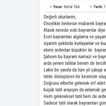
✧
Yazar
: Kartal Türk
✧
Tarih:
1
Değerli okurlarım,
Öncelikle herkesin mübarek bayram
Klasik nerede eski bayramlar diy
Evet bayramları algılama ve yaşam
ziyareti şeklinde kutlayanlar ve bun
ekimi ardından büyükler ile bayram
Şahsen bu bayram namazı ve bayram 
arda yenen tatlılar benim de tercih
Lakin bir yanda da tüm yıl çalışıp a
tatile dönüştüren bir kesimde oluşt
Doğrusu elbette gelenek örf adet 
küçük tatil arayışını da anlamak ge
Hem geleneksel tatil hem de ardı
Sadece tatil olarak bayramları g