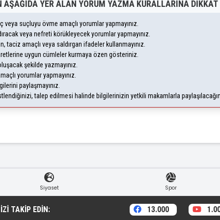
 AŞAĞIDA YER ALAN YORUM YAZMA KURALLARINA DIKKAT 
suç veya suçluyu övme amaçlı yorumlar yapmayınız.
andıracak veya nefreti körükleyecek yorumlar yapmayınız.
eyen, taciz amaçlı veya saldırgan ifadeler kullanmayınız.
aretlerine uygun cümleler kurmaya özen gösteriniz.
uşacak şekilde yazmayınız.
 amaçlı yorumlar yapmayınız.
gilerini paylaşmayınız.
endiğinizi, talep edilmesi halinde bilgilerinizin yetkili makamlarla paylaşılacağı
Siyaset
Spor
ZI TAKIP EDIN:
13.000
1.0