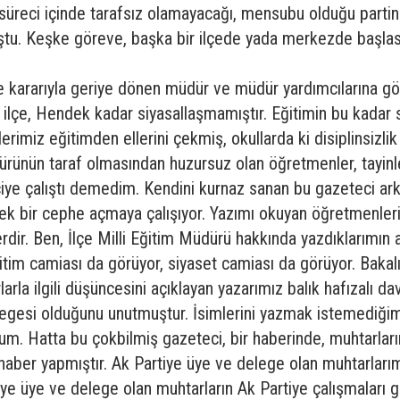
üreci içinde tarafsız olamayacağı, mensubu olduğu partini
tu. Keşke göreve, başka bir ilçede yada merkezde başlasa
 kararıyla geriye dönen müdür ve müdür yardımcılarına gö
çbir ilçe, Hendek kadar siyasallaşmamıştır. Eğitimin bu kad
rimiz eğitimden ellerini çekmiş, okullarda ki disiplinsizlik
üdürünün taraf olmasından huzursuz olan öğretmenler, tayinle
iye çalıştı demedim. Kendini kurnaz sanan bu gazeteci ar
ek bir cephe açmaya çalışıyor. Yazımı okuyan öğretmenlerim
dir. Ben, İlçe Milli Eğitim Müdürü hakkında yazdıklarımın a
itim camiası da görüyor, siyaset camiası da görüyor. Baka
la ilgili düşüncesini açıklayan yazarımız balık hafızalı da
legesi olduğunu unutmuştur. İsimlerini yazmak istemediğim
um. Hatta bu çokbilmiş gazeteci, bir haberinde, muhtarları
 haber yapmıştır. Ak Partiye üye ve delege olan muhtarlarımız
ye üye ve delege olan muhtarların Ak Partiye çalışmaları g