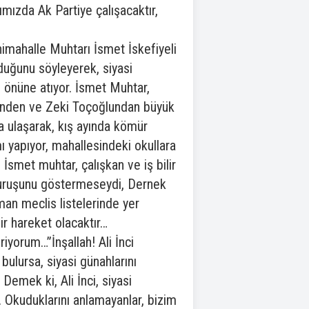
mızda Ak Partiye çalışacaktır,
nimahalle Muhtarı İsmet İskefiyeli
olduğunu söyleyerek, siyasi
önüne atıyor. İsmet Muhtar,
sinden ve Zeki Toçoğlundan büyük
a ulaşarak, kış ayında kömür
ı yapıyor, mahallesindeki okullara
smet muhtar, çalışkan ve iş bilir
 duruşunu göstermeseydi, Dernek
man meclis listelerinde yer
ir hareket olacaktır…
riyorum…”İnşallah! Ali İnci
bulursa, siyasi günahlarını
 Demek ki, Ali İnci, siyasi
. Okuduklarını anlamayanlar, bizim