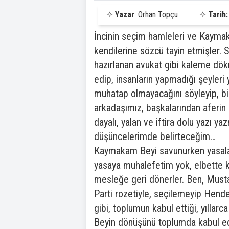
✧
Yazar
: Orhan Topçu
✧
Tarih:
İncinin seçim hamleleri ve Kaymaka
kendilerine sözcü tayin etmişler.
hazırlanan avukat gibi kaleme dökm
edip, insanların yapmadığı şeyleri 
muhatap olmayacağını söyleyip, bi
arkadaşımız, başkalarından aferin 
dayalı, yalan ve iftira dolu yazı y
düşüncelerimde belirteceğim…
Kaymakam Beyi savunurken yasala
yasaya muhalefetim yok, elbette ki
mesleğe geri dönerler. Ben, Musta
Parti rozetiyle, seçilemeyip Hend
gibi, toplumun kabul ettiği, yılla
Beyin dönüşünü toplumda kabul edi