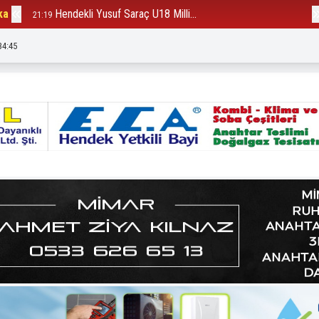
ka
Hendekli Yusuf Saraç U18 Milli...
B
21:19
12:23
34:47