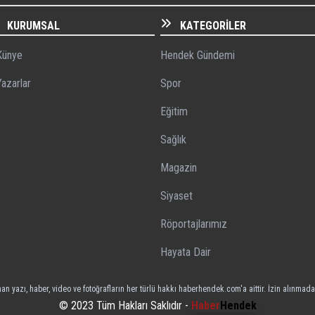
KURUMSAL
KATEGORILER
ünye
Hendek Gündemi
azarlar
Spor
Eğitim
Sağlık
Magazin
Siyaset
Röportajlarımız
Hayata Dair
n yazı, haber, video ve fotoğrafların her türlü hakkı haberhendek.com'a aittir. İzin alınmad
© 2023 Tüm Hakları Saklıdır -
Haber
Hendek