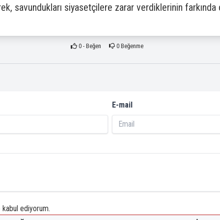
k, savundukları siyasetçilere zarar verdiklerinin farkında 
0
- Beğen
0
Beğenme
E-mail
kabul ediyorum.