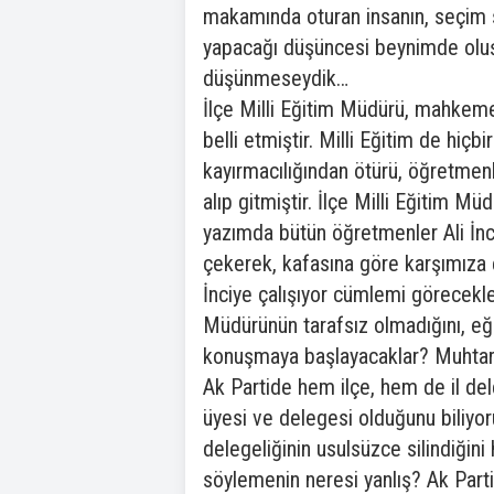
makamında oturan insanın, seçim s
yapacağı düşüncesi beynimde oluş
düşünmeseydik…
İlçe Milli Eğitim Müdürü, mahkeme
belli etmiştir. Milli Eğitim de hi
kayırmacılığından ötürü, öğretmenle
alıp gitmiştir. İlçe Milli Eğitim M
yazımda bütün öğretmenler Ali İnc
çekerek, kafasına göre karşımıza 
İnciye çalışıyor cümlemi görecekler
Müdürünün tarafsız olmadığını, eğ
konuşmaya başlayacaklar? Muhtarlar
Ak Partide hem ilçe, hem de il de
üyesi ve delegesi olduğunu biliyor
delegeliğinin usulsüzce silindiğini
söylemenin neresi yanlış? Ak Parti