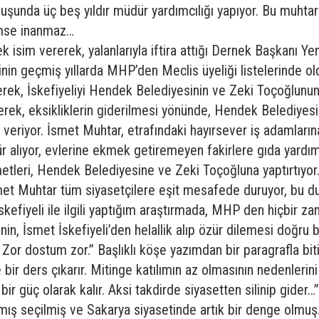
uşunda üç beş yıldır müdür yardımcılığı yapıyor. Bu muhtarı
imse inanmaz…
k isim vererek, yalanlarıyla iftira attığı Dernek Başkanı Ye
iyelinin geçmiş yıllarda MHP’den Meclis üyeliği listelerinde 
k, İskefiyeliyi Hendek Belediyesinin ve Zeki Toçoğlunun 
derek, eksikliklerin giderilmesi yönünde, Hendek Belediye
veriyor. İsmet Muhtar, etrafındaki hayırsever iş adamların
r alıyor, evlerine ekmek getiremeyen fakirlere gıda yardım
leri, Hendek Belediyesine ve Zeki Toçoğluna yaptırtıyor. İ
. İsmet Muhtar tüm siyasetçilere eşit mesafede duruyor, bu
kefiyeli ile ilgili yaptığım araştırmada, MHP den hiçbir za
in, İsmet İskefiyeli’den helallik alıp özür dilemesi doğru b
? Zor dostum zor.” Başlıklı köşe yazımdan bir paragrafla biti
ir ders çıkarır. Mitinge katılımın az olmasının nedenlerini 
bir güç olarak kalır. Aksi takdirde siyasetten silinip gider…”
almış seçilmiş ve Sakarya siyasetinde artık bir denge olmuş