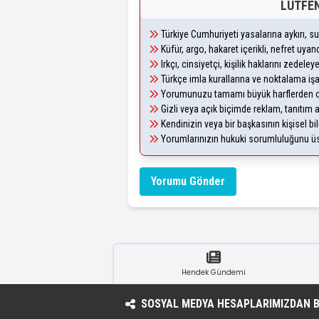
LÜTFEN
Türkiye Cumhuriyeti yasalarına aykırı, 
Küfür, argo, hakaret içerikli, nefret uy
Irkçı, cinsiyetçi, kişilik haklarını zedel
Türkçe imla kurallarına ve noktalama iş
Yorumunuzu tamamı büyük harflerden ol
Gizli veya açık biçimde reklam, tanıtım
Kendinizin veya bir başkasının kişisel bil
Yorumlarınızın hukuki sorumluluğunu üstl
Yorumu Gönder
Hendek Gündemi
SOSYAL MEDYA HESAPLARIMIZDAN BI