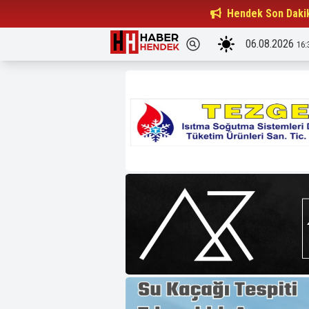
Beşiktaşlılar Derneği Başkanı...
Hendek Son Daki
15:32
06.08.2026
16: