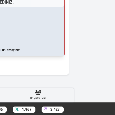
EDINIZ.
nı unutmayınız.
Hayata Dair
06
1.967
3.423