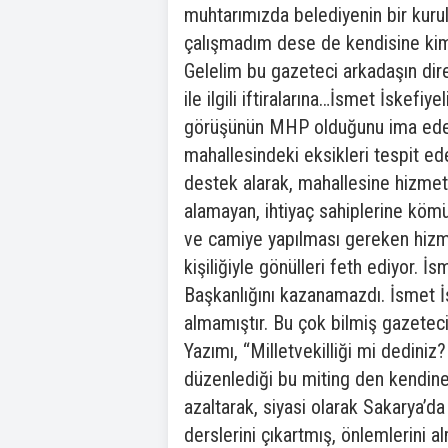
muhtarımızda belediyenin bir kurul
çalışmadım dese de kendisine k
Gelelim bu gazeteci arkadaşın dire
ile ilgili iftiralarına…İsmet İskef
görüşünün MHP olduğunu ima edere
mahallesindeki eksikleri tespit e
destek alarak, mahallesine hizmet 
alamayan, ihtiyaç sahiplerine kömü
ve camiye yapılması gereken hizmet
kişiliğiyle gönülleri feth ediyor
Başkanlığını kazanamazdı. İsmet İs
almamıştır. Bu çok bilmiş gazetecin
Yazımı, “Milletvekilliği mi dediniz
düzenlediği bu miting den kendine b
azaltarak, siyasi olarak Sakarya’da 
derslerini çıkartmış, önlemlerini 