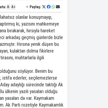
utu:
A-
A+
✧
Paylaş:
 Rahatsız olanlar konuşmayıp,
kaptırmış ki, yazısını mahkemeye
na bırakarak, hırsıyla hareket
eteci arkadaş geçmiş günlerde bizle
azmıştır. Hırsına yenik düşen bu
yan, kulaktan dolma fikirlere
asını, muhtarlarla ilgili
olduğunu söylüyor. Benim bu
 istifa ederler, seçilemezlerse
Aday adaylığı sürecinde taktığı Ak
ülkenin yazılı yasaları olduğu
ayan yasaları da var. Kaymakam
ım. Ak Parti rozetiyle Kaymakamlık