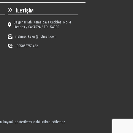
İLETIŞIM
Başpınar Mh. Kemalpaşa Caddesi No: 4
Hendek / SAKARYA / TR - 54300
mehmet_kavis@hotmail.com
+905058753422
an, kaynak gösterilerek dahi iktibas edilemez