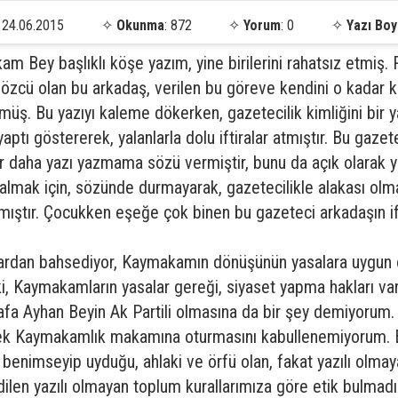
24.06.2015
✧
Okunma
: 872
✧
Yorum
: 0
✧
Yazı Boy
m Bey başlıklı köşe yazım, yine birilerini rahatsız etmiş.
 Sözcü olan bu arkadaş, verilen bu göreve kendini o kadar 
üş. Bu yazıyı kaleme dökerken, gazetecilik kimliğini bir ya
yaptı göstererek, yalanlarla dolu iftiralar atmıştır. Bu gaz
r daha yazı yazmama sözü vermiştir, bunu da açık olarak y
almak için, sözünde durmayarak, gazetecilikle alakası olma
azmıştır. Çocukken eşeğe çok binen bu gazeteci arkadaşın iftir
rdan bahsediyor, Kaymakamın dönüşünün yasalara uygun 
, Kaymakamların yasalar gereği, siyaset yapma hakları var,
fa Ayhan Beyin Ak Partili olmasına da bir şey demiyorum. 
ek Kaymakamlık makamına oturmasını kabullenemiyorum. Bu 
rca benimseyip uyduğu, ahlaki ve örfü olan, fakat yazılı olm
len yazılı olmayan toplum kurallarımıza göre etik bulmad