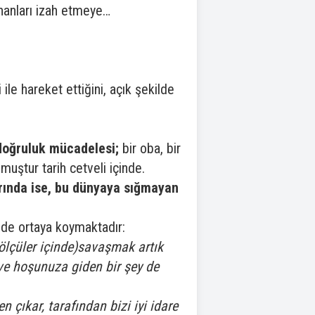
ananları izah etmeye…
ile hareket ettiğini, açık şekilde
doğruluk mücadelesi;
bir oba, bir
muştur tarih cetveli içinde.
arında ise, bu dünyaya sığmayan
lde ortaya koymaktadır:
ölçüler içinde)savaşmak artık
r ve hoşunuza giden bir şey de
 çıkar, tarafından bizi iyi idare