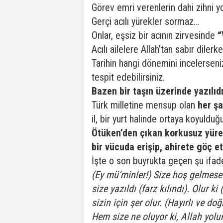
Görev emri verenlerin dahi zihni y
Gerçi acılı yürekler sormaz…
Onlar, eşsiz bir acının zirvesinde
“
Acılı ailelere Allah’tan sabır dile
Tarihin hangi dönemini incelerseniz 
tespit edebilirsiniz.
Bazen bir taşın üzerinde yazılıd
Türk milletine mensup olan
her şa
il, bir yurt halinde ortaya koyuld
Ötüken’den çıkan korkusuz yürek
bir vücuda erişip, ahirete göç et
İşte o son buyrukta geçen şu ifade
(Ey mü’minler!) Size hoş gelmese 
size yazıldı (farz kılındı). Olur 
sizin için şer olur. (Hayırlı ve do
Hem size ne oluyor ki, Allah yolu