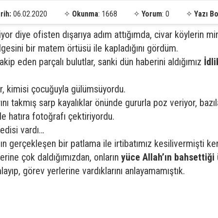
rih:
06.02.2020
✧
Okunma
: 1668
✧
Yorum
: 0
✧
Yazı Bo
iyor diye ofisten dışarıya adım attığımda, civar köylerin m
esini bir matem örtüsü ile kapladığını gördüm.
akip eden parçalı bulutlar, sanki dün haberini aldığımız
İdl
yor, kimisi çocuğuyla gülümsüyordu.
nı takmış sarp kayalıklar önünde gururla poz veriyor, bazıla
e hatıra fotoğrafı çektiriyordu.
edisi vardı…
ın gerçekleşen bir patlama ile irtibatımız kesilivermişti ken
lerine çok daldığımızdan, onların
yüce Allah’ın bahsettiği 
yıp, görev yerlerine vardıklarını anlayamamıştık.