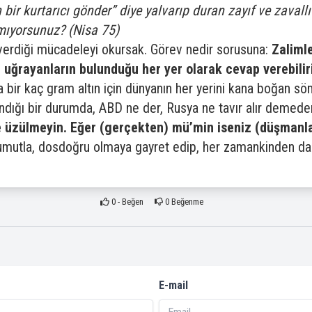
bir kurtarıcı gönder” diye yalvarıp duran zayıf ve zavallı
mıyorsunuz? (Nisa 75)
n verdiği mücadeleyi okursak. Görev nedir sorusuna:
Zaliml
uğrayanların bulunduğu her yer olarak cevap verebilir
a bir kaç gram altın için dünyanın her yerini kana boğan söm
ndığı bir durumda, ABD ne der, Rusya ne tavır alır demed
 üzülmeyin. Eğer (gerçekten) mü’min iseniz (düşmanl
 umutla, dosdoğru olmaya gayret edip, her zamankinden dah
0
- Beğen
0
Beğenme
E-mail