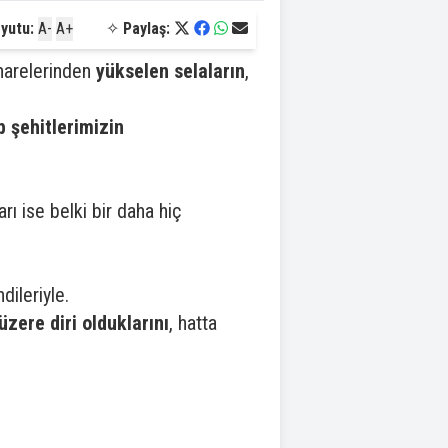
yutu:
A-
A+
✧
Paylaş:
inarelerinden
yükselen selaların
,
ib şehitlerimizin
rı ise belki bir daha hiç
dileriyle.
üzere diri olduklarını
, hatta