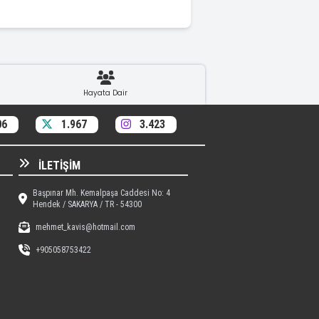
Hayata Dair
06
1.967
3.423
İLETIŞIM
Başpınar Mh. Kemalpaşa Caddesi No: 4
Hendek / SAKARYA / TR - 54300
mehmet_kavis@hotmail.com
+905058753422