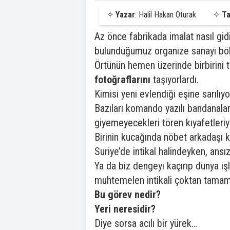
✧
Yazar
: Halil Hakan Oturak
✧
Ta
Az önce fabrikada imalat nasıl gid
bulunduğumuz organize sanayi bölg
Örtünün hemen üzerinde birbirini t
fotoğraflarını
taşıyorlardı.
Kimisi yeni evlendiği eşine sarılı
Bazıları komando yazılı bandanaları
giyemeyecekleri tören kıyafetleriyl
Birinin kucağında nöbet arkadaşı k
Suriye’de intikal halindeyken, ansız
Ya da biz dengeyi kaçırıp dünya iş
muhtemelen intikali çoktan tamamla
Bu görev nedir?
Yeri neresidir?
Diye sorsa acılı bir yürek…