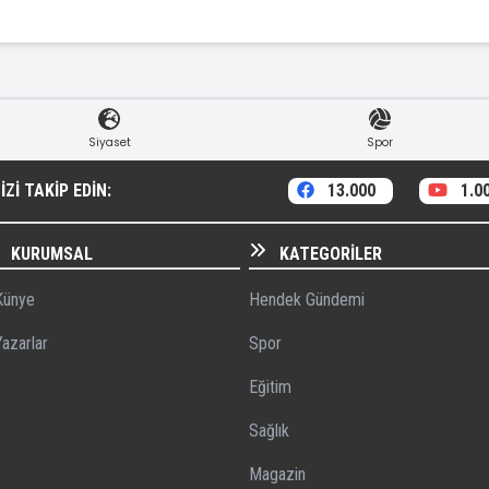
Siyaset
Spor
ZI TAKIP EDIN:
13.000
1.0
KURUMSAL
KATEGORILER
ünye
Hendek Gündemi
azarlar
Spor
Eğitim
Sağlık
Magazin