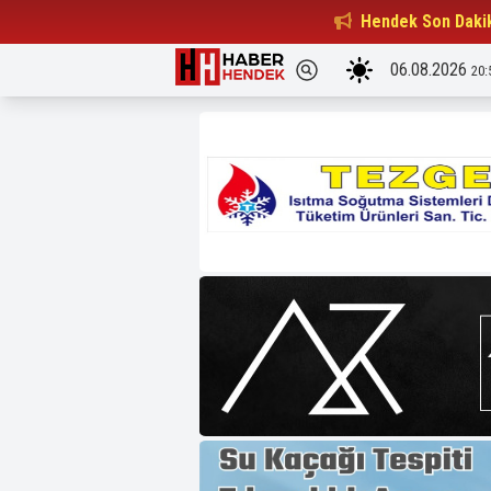
Beşiktaşlılar Derneği Başkanı...
Hendek Son Daki
15:32
06.08.2026
20: