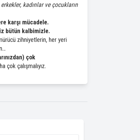
 erkekler, kadınlar ve çocukların
ere karşı mücadele.
iz bütün kalbimizle.
ürücü zihniyetlerin, her yeri
en…
arınızdan) çok
a çok çalışmalıyız.