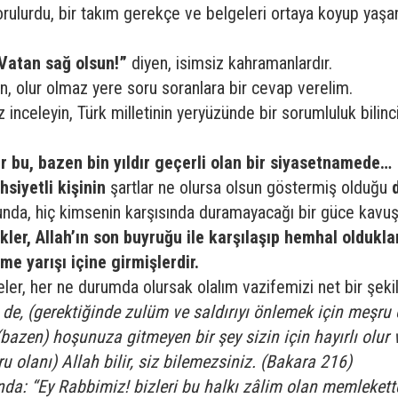
orulurdu, bir takım gerekçe ve belgeleri ortaya koyup yaş
Vatan sağ olsun!”
diyen, isimsiz kahramanlardır.
rken, olur olmaz yere soru soranlara bir cevap verelim.
inceleyin, Türk milletinin yeryüzünde bir sorumluluk bilinci 
ır bu, bazen bin yıldır geçerli olan bir siyasetnamede…
hsiyetli kişinin
şartlar ne olursa olsun göstermiş olduğu
uğunda, hiç kimsenin karşısında duramayacağı bir güce kavuş
ler, Allah’ın son buyruğu ile karşılaşıp hemhal oldukl
me yarışı içine girmişlerdir.
ler, her ne durumda olursak olalım vazifemizi net bir şeki
de, (gerektiğinde zulüm ve saldırıyı önlemek için meşru 
ki (bazen) hoşunuza gitmeyen bir şey sizin için hayırlı olu
ğru olanı) Allah bilir, siz bilemezsiniz. (Bakara 216)
nda: “Ey Rabbimiz! bizleri bu halkı zâlim olan memleketten