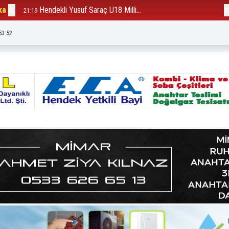
ka
Hendekli Yusuf Saraç U18 Milli...
B
21:19
12:23
53:53