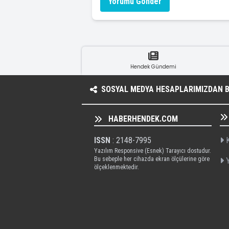
Yorumu Gönder
Hendek Gündemi
SOSYAL MEDYA HESAPLARIMIZDAN BI
HABERHENDEK.COM
ISSN
: 2148-7995
K
Yazılım Responsive (Esnek) Tarayıcı dostudur.
Bu sebeple her cihazda ekran ölçülerine göre
Y
ölçeklenmektedir.