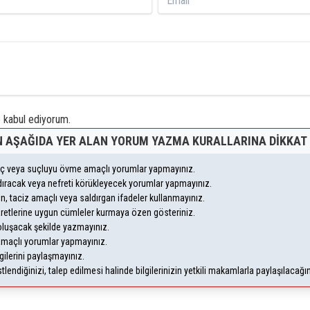
kabul ediyorum.
 AŞAĞIDA YER ALAN YORUM YAZMA KURALLARINA DIKKAT 
suç veya suçluyu övme amaçlı yorumlar yapmayınız.
andıracak veya nefreti körükleyecek yorumlar yapmayınız.
eyen, taciz amaçlı veya saldırgan ifadeler kullanmayınız.
aretlerine uygun cümleler kurmaya özen gösteriniz.
uşacak şekilde yazmayınız.
 amaçlı yorumlar yapmayınız.
gilerini paylaşmayınız.
endiğinizi, talep edilmesi halinde bilgilerinizin yetkili makamlarla paylaşılacağı