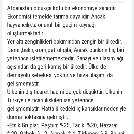
Afganistan oldukça kötü bir ekonomiye sahiptir .
Ekonomisi temelde tarıma dayalıdır. Ancak
hayvancılıkta önemli bir geçim kaynağı
oluşturmaktadır.
Yer altı zenginlikleri bakımından zengin bir ülkedir.
Demir,bakır,krom,petrol gibi; Ancak bunların hiç biri
yeterince işletilememektedir. Sanayi ve ulaşım ağı
açısından da geri kamış bir ülkedir. Ülke de
demiryolu şebekesi yoktur ve hava ulaşımı da
gelişmemiştir.
Ülkenin dış ticaret hacmi de çok düşüktür. Ülkenin
Türkiye ile ticari ilişkileri ise yeterince
gelişmemiştir. Hatta ülkedeki iç karışıklar nedeniyle
durma noktasına gelmiştir.
•Etnik Gruplar; Peştun: %35, Tacik: %20, Hazara:
%20, Özbek: %12, Aymak: %4, Türkmen: %3, Beluci: