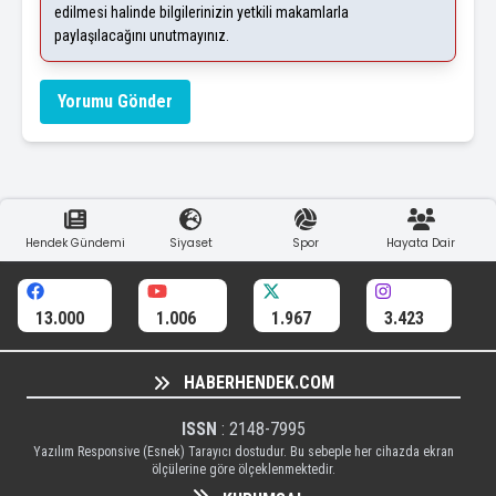
edilmesi halinde bilgilerinizin yetkili makamlarla
paylaşılacağını unutmayınız.
Yorumu Gönder
Hendek Gündemi
Siyaset
Spor
Hayata Dair
13.000
1.006
1.967
3.423
HABERHENDEK.COM
ISSN
: 2148-7995
Yazılım Responsive (Esnek) Tarayıcı dostudur. Bu sebeple her cihazda ekran
ölçülerine göre ölçeklenmektedir.