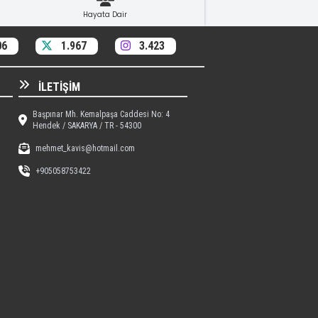
Hayata Dair
06
1.967
3.423
İLETIŞIM
Başpınar Mh. Kemalpaşa Caddesi No: 4
Hendek / SAKARYA / TR - 54300
mehmet_kavis@hotmail.com
+905058753422