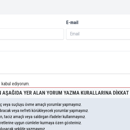
E-mail
kabul ediyorum.
 AŞAĞIDA YER ALAN YORUM YAZMA KURALLARINA DIKKAT 
suç veya suçluyu övme amaçlı yorumlar yapmayınız.
andıracak veya nefreti körükleyecek yorumlar yapmayınız.
eyen, taciz amaçlı veya saldırgan ifadeler kullanmayınız.
aretlerine uygun cümleler kurmaya özen gösteriniz.
uşacak şekilde yazmayınız.