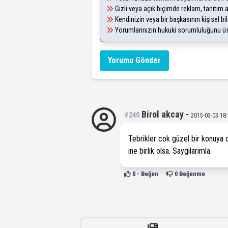
Gizli veya açık biçimde reklam, tanıtım
Kendinizin veya bir başkasının kişisel bil
Yorumlarınızın hukuki sorumluluğunu üstl
Yorumu Gönder
Birol akcay
-
#240
2015-03-03 18:
Tebrikler cok güzel bir konuya d
ine birlik olsa. Saygilarimla.
0
- Beğen
0
Beğenme