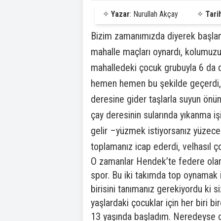
✧
Yazar
: Nurullah Akçay
✧
Tari
Bizim zamanımızda diyerek başla
mahalle maçları oynardı, kolumuzun 
mahalledeki çocuk grubuyla 6 da 
hemen hemen bu şekilde geçerdi, t
deresine gider taşlarla suyun önü
çay deresinin sularında yıkanma iş
gelir –yüzmek istiyorsanız yüzece
toplamanız icap ederdi, velhasıl 
O zamanlar Hendek’te federe olar
spor. Bu iki takımda top oynamak 
birisini tanımanız gerekiyordu ki s
yaşlardaki çocuklar için her biri
13 yaşında başladım. Neredeyse otu