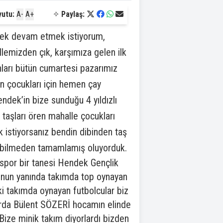
yutu:
A-
A+
✧
Paylaş:
ek devam etmek istiyorum,
llemizden çık, karşımıza gelen ilk
ları bütün cumartesi pazarımız
n çocukları için hemen çay
dek’in bize sunduğu 4 yıldızlı
 taşları ören mahalle çocukları
 istiyorsanız bendin dibinden taş
i bilmeden tamamlamış oluyorduk.
spor bir tanesi Hendek Gençlik
bunun yanında takımda top oynayan
iki takımda oynayan futbolcular biz
porda Bülent SÖZERİ hocamın elinde
Bize minik takım diyorlardı bizden