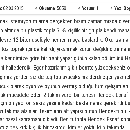
h:
02.03.2015
✧
Okunma
: 5058
✧
Yorum
: 1
✧
Yazı Bo
mak istemiyorum ama gerçekten bizim zamanımızda diyer
altında bir plastik topla 7 -8 kişilik bir grupla kendi maha
devre 12 biter usulüyle hemen maça başlardık. Okul zaman
oz toprak içinde kalırdı, yıkanmak sorun değildi o zamanı
ne kendimize göre bir bent yapar günün kalan bölümünü Hen
ini hallederdik. Eğer hazırlanmış bir bentte yüzecekseniz o
ğimiz yerden siz de taş toplayacaksınız derdi eğer yüzmek
çocuk olarak oyun ve oyunun vermiş olduğu tüm gelişimler
ak mücadele eden 2 takım vardı bir tanesi Hendek Esnaf 
için on yedi on sekiz yaşına kadar beklemeniz gerekirdi 
izi takıma alsınlar. Takımların alt yapısı bütün Hendekti bu 
 birer hayal kahramanı gibiydi. Ben futbola Hendek Esnaf s
z beş kırk kişilik bir takımdı kimler yoktu ki o takımda… 