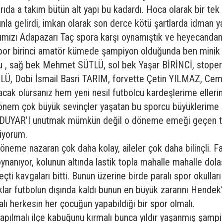
rıda a takım bütün alt yapı bu kadardı. Hoca olarak bir tek
nla gelirdi, imkan olarak son derce kötü şartlarda idman y
maçımızı Adapazarı Taç spora karşı oynamıştık ve heyecand
spor birinci amatör kümede şampiyon olduğunda ben minik
tu , sağ bek Mehmet SÜTLÜ, sol bek Yaşar BİRİNCİ, stoper
Ü, Dobi İsmail Basri TARIM, forvette Çetin YILMAZ, Cem
acak olursanız hem yeni nesil futbolcu kardeşlerime elleri
nem çok büyük sevinçler yaşatan bu sporcu büyüklerime u
li DUYAR’I unutmak mümkün değil o döneme emeği geçen tü
püyorum.
eme nazaran çok daha kolay, aileler çok daha bilinçli. Fa
oynanıyor, kolunun altında lastik topla mahalle mahalle dol
eçti kavgaları bitti. Bunun üzerine birde paralı spor okulla
lar futbolun dışında kaldı bunun en büyük zararını Hendek’
lı herkesin her çocuğun yapabildiği bir spor olmalı.
 yapılmalı ilçe kabuğunu kırmalı bunca yıldır yaşanmış şampi