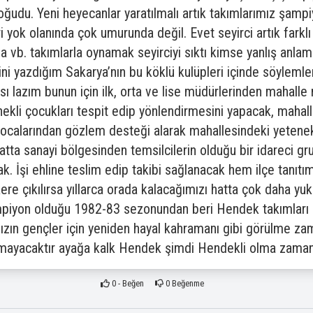
oğudu. Yeni heyecanlar yaratılmalı artık takımlarımız şam
 yok olanında çok umurunda değil. Evet seyirci artık farklı 
la vb. takımlarla oynamak seyirciyi sıktı kimse yanlış anla
i yazdığım Sakarya’nın bu köklü kulüpleri içinde söylemler
ı lazım bunun için ilk, orta ve lise müdürlerinden mahalle m
ekli çocukları tespit edip yönlendirmesini yapacak, mahalle
ocalarından gözlem desteği alarak mahallesindeki yetenekli
a sanayi bölgesinden temsilcilerin olduğu bir idareci gru
cak. İşi ehline teslim edip takibi sağlanacak hem ilçe tanıt
kere çıkılırsa yıllarca orada kalacağımızı hatta çok daha yuk
piyon olduğu 1982-83 sezonundan beri Hendek takımları o
zın gençler için yeniden hayal kahramanı gibi görülme zam
mayacaktır ayağa kalk Hendek şimdi Hendekli olma zaman
0
- Beğen
0
Beğenme