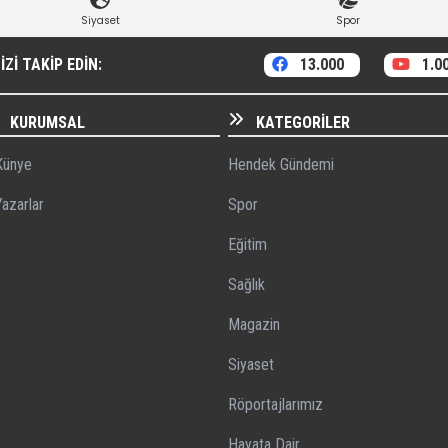
Siyaset
Spor
ZI TAKIP EDIN:
13.000
1.0
KURUMSAL
KATEGORILER
ünye
Hendek Gündemi
azarlar
Spor
Eğitim
Sağlık
Magazin
Siyaset
Röportajlarımız
Hayata Dair