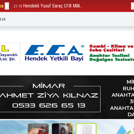
ka
Hendekli Yusuf Saraç U18 Milli...
B
21:19
12:23
8:36