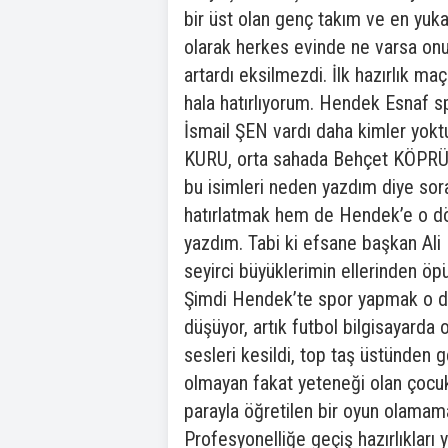
bir üst olan genç takım ve en yuka
olarak herkes evinde ne varsa onu
artardı eksilmezdi. İlk hazırlık 
hala hatırlıyorum. Hendek Esnaf 
İsmail ŞEN vardı daha kimler yok
KURU, orta sahada Behçet KÖPRÜL
bu isimleri neden yazdım diye sor
hatırlatmak hem de Hendek’e o dö
yazdım. Tabi ki efsane başkan A
seyirci büyüklerimin ellerinden ö
Şimdi Hendek’te spor yapmak o dön
düşüyor, artık futbol bilgisayarda 
sesleri kesildi, top taş üstünden g
olmayan fakat yeteneği olan çocuk
parayla öğretilen bir oyun olamama
Profesyonelliğe geçiş hazırlıkları