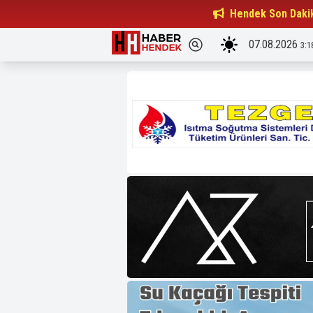
Beşiktaşlılar Derneği Başkanı...
Hendek Son Daki
15:32
07.08.2026
3:1