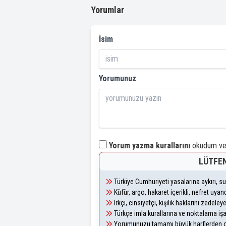
Yorumlar
İsim
Yorumunuz
Yorum yazma kurallarını
okudum ve 
LÜTFEN
Türkiye Cumhuriyeti yasalarına aykırı, 
Küfür, argo, hakaret içerikli, nefret uy
Irkçı, cinsiyetçi, kişilik haklarını zedel
Türkçe imla kurallarına ve noktalama iş
Yorumunuzu tamamı büyük harflerden ol