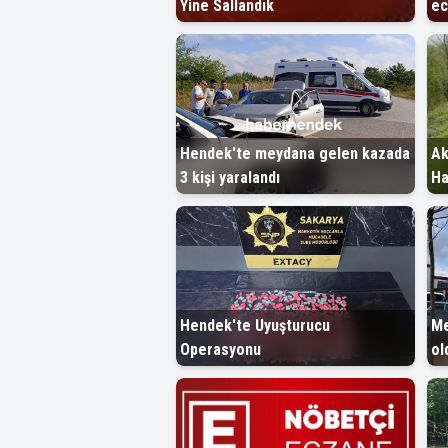
Yine Sallandık
ec
Hendek'te meydana gelen kazada
Ak
3 kişi yaralandı
Ha
Hendek'te Uyuşturucu
Me
Operasyonu
ol