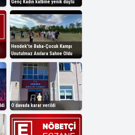
Genç Kadın kalbine yenik düştü
Hendek'te Baba-Çocuk Kampı
Unutulmaz Anılara Sahne Oldu
di
O davada karar verildi