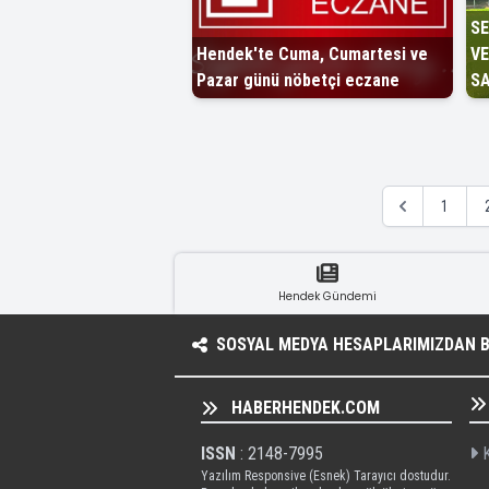
SE
Hendek'te Cuma, Cumartesi ve
VE
Pazar günü nöbetçi eczane
SA
1
Hendek Gündemi
SOSYAL MEDYA HESAPLARIMIZDAN BI
HABERHENDEK.COM
ISSN
: 2148-7995
K
Yazılım Responsive (Esnek) Tarayıcı dostudur.