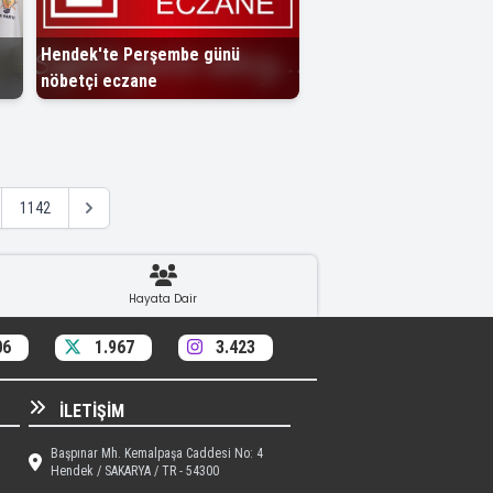
Hendek'te Perşembe günü
nöbetçi eczane
1142
Hayata Dair
06
1.967
3.423
İLETIŞIM
Başpınar Mh. Kemalpaşa Caddesi No: 4
Hendek / SAKARYA / TR - 54300