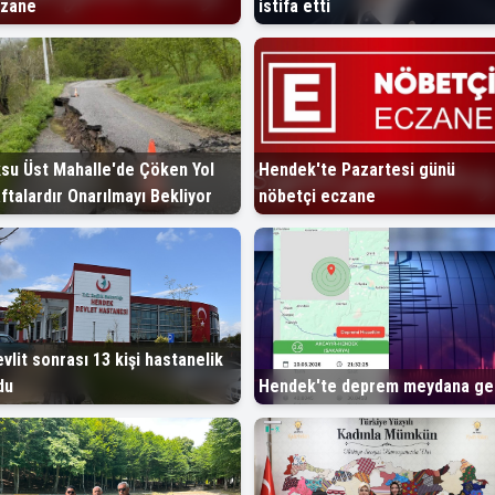
zane
istifa etti
su Üst Mahalle'de Çöken Yol
Hendek'te Pazartesi günü
ftalardır Onarılmayı Bekliyor
nöbetçi eczane
vlit sonrası 13 kişi hastanelik
du
Hendek'te deprem meydana gel