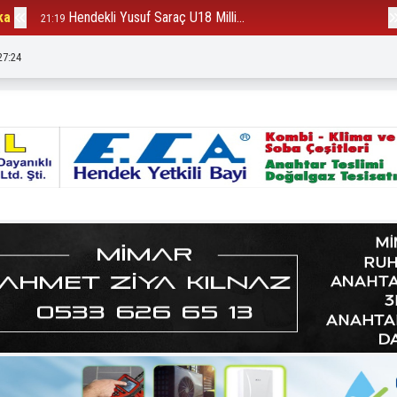
ka
Hendekli Yusuf Saraç U18 Milli...
B
21:19
12:23
27:25