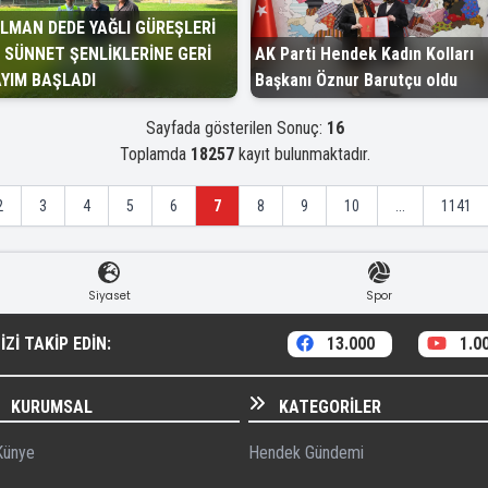
LMAN DEDE YAĞLI GÜREŞLERİ
 SÜNNET ŞENLİKLERİNE GERİ
AK Parti Hendek Kadın Kolları
YIM BAŞLADI
Başkanı Öznur Barutçu oldu
Sayfada gösterilen Sonuç:
16
Toplamda
18257
kayıt bulunmaktadır.
2
3
4
5
6
7
8
9
10
...
1141
Siyaset
Spor
ZI TAKIP EDIN:
13.000
1.0
KURUMSAL
KATEGORILER
ünye
Hendek Gündemi