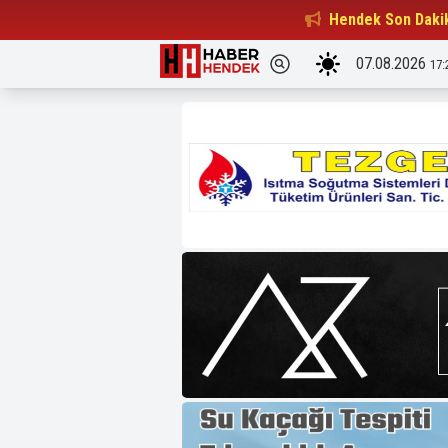
Beşiktaşlılar Derneği Başkanı...
Hendek Son Daki
15:32
07.08.2026
17: